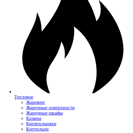
Тепловое
Жаровни
Жарочные поверхности
Жарочные шкафы
Казаны
Кипятильники
Коптильни