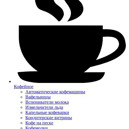
Кофейное
Автоматические кофемашины
Вафельницы
Вспениватели молока
Измельчители льда
Капельные кофеварки
Кондитерские витрины
Кофе на песке
Кофемолки