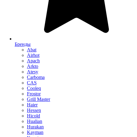
Бренды
Abat
Airhot
Apach
Arkto
Atesy
Carboma
CAS
Cooleq
Frostor
Grill Master
Haier
Hessen
Hicold
Hualian
Hurakan
Kayman