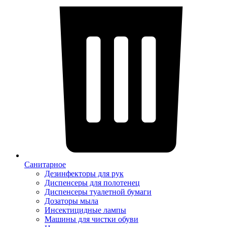
Санитарное
Дезинфекторы для рук
Диспенсеры для полотенец
Диспенсеры туалетной бумаги
Дозаторы мыла
Инсектицидные лампы
Машины для чистки обуви