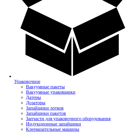
Упаковочное
Вакуумные пакеты
Вакуумные упаковщики
Датеры
Дозаторы
Запайщики лотков
Запайщики пакетов
Запчасти для упаковочного оборудования
Индукционные запайщики
Клеемазательные машины