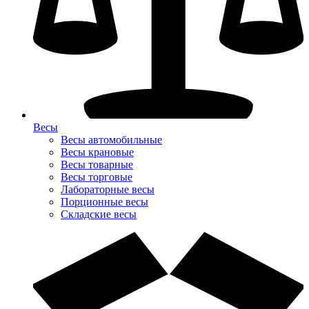
Весы
Весы автомобильные
Весы крановые
Весы товарные
Весы торговые
Лабораторные весы
Порционные весы
Складские весы