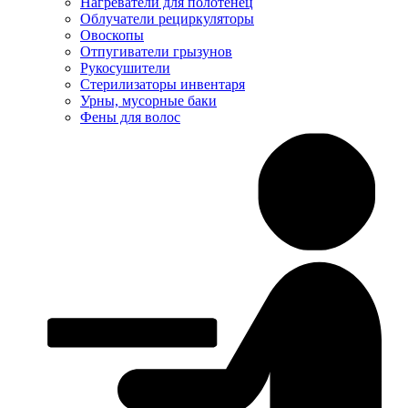
Нагреватели для полотенец
Облучатели рециркуляторы
Овоскопы
Отпугиватели грызунов
Рукосушители
Стерилизаторы инвентаря
Урны, мусорные баки
Фены для волос