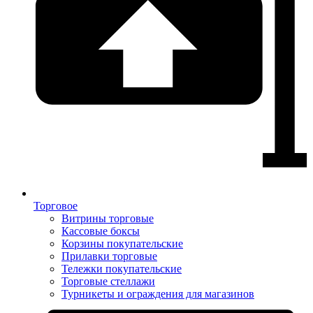
Торговое
Витрины торговые
Кассовые боксы
Корзины покупательские
Прилавки торговые
Тележки покупательские
Торговые стеллажи
Турникеты и ограждения для магазинов