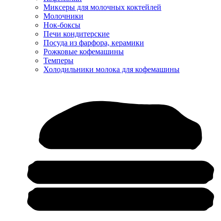
Миксеры для молочных коктейлей
Молочники
Нок-боксы
Печи кондитерские
Посуда из фарфора, керамики
Рожковые кофемашины
Темперы
Холодильники молока для кофемашины