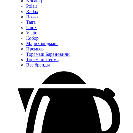
Kocateq
Polair
Radax
Rosso
Tatra
Unox
Viatto
Кобор
Марихолодмаш
Премьер
Торгмаш Барановичи
Торгмаш Пермь
Все бренды