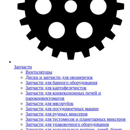
Запчасти
Вентиляторы
Диски и запчасти для овощерезок
Запчасти для барного оборудования
Запчасти для картофелечисток
Запчасти для конвекционных печей и
пароконвектоматов
Запчасти для мясорубок
Запчасти для посудомоечных машин
Запчасти для ручных миксеров
Запчасти для тестомесов и планетарных миксеров
Запчасти для упаковочного оборудования
Запчасти для холодильных витрин, ларей, бонет