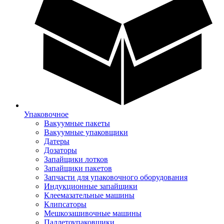
Упаковочное
Вакуумные пакеты
Вакуумные упаковщики
Датеры
Дозаторы
Запайщики лотков
Запайщики пакетов
Запчасти для упаковочного оборудования
Индукционные запайщики
Клеемазательные машины
Клипсаторы
Мешкозашивочные машины
Паллетоупаковщики