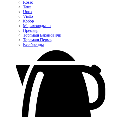
Rosso
Tatra
Unox
Viatto
Кобор
Марихолодмаш
Премьер
Торгмаш Барановичи
Торгмаш Пермь
Все бренды