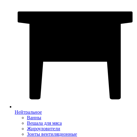
Нейтральное
Ванны
Вешала для мяса
Жироуловители
Зонты вентиляционные