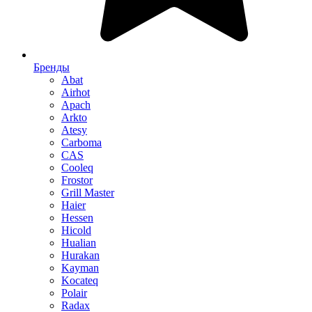
Бренды
Abat
Airhot
Apach
Arkto
Atesy
Carboma
CAS
Cooleq
Frostor
Grill Master
Haier
Hessen
Hicold
Hualian
Hurakan
Kayman
Kocateq
Polair
Radax