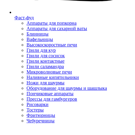
Фаст-фуд
Аппараты для попкорна
Аппараты для сахарной ваты
Блинницы
Вафельницы
Высокоскоростные печи
Грили для кур
Грили для сосисок
Грили контактные
Грили саламандра
Микроволновые печи
Наливные кипятильники
Ножи для шаурмы
Оборудование для шаурмы и шашлыка
Пончиковые аппараты
Прессы для гамбургеров
Рисоварки
Тостеры
Фритюрницы
Чебуречницы