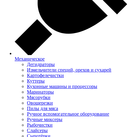
Механическое
Дегидраторы
Измельчители специй, орехов и сухарей
Картофелечистки
Куттеры
Кухонные машины и процессоры
Маринаторы
Мясорубки
Овощерезки
Пилы для мяса
Ручное вспомогательное оборудование
Ручные миксеры
Рыбочистки
Слайсеры
Сыротёрки