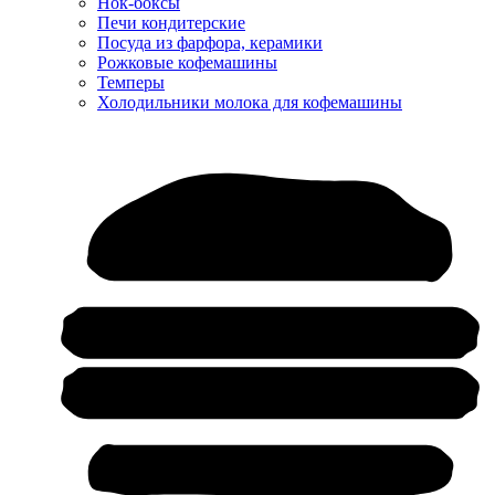
Нок-боксы
Печи кондитерские
Посуда из фарфора, керамики
Рожковые кофемашины
Темперы
Холодильники молока для кофемашины