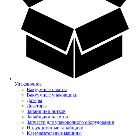
Упаковочное
Вакуумные пакеты
Вакуумные упаковщики
Датеры
Дозаторы
Запайщики лотков
Запайщики пакетов
Запчасти для упаковочного оборудования
Индукционные запайщики
Клеемазательные машины