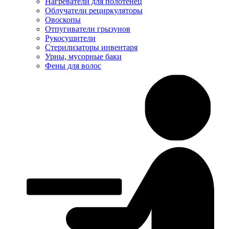
Нагреватели для полотенец
Облучатели рециркуляторы
Овоскопы
Отпугиватели грызунов
Рукосушители
Стерилизаторы инвентаря
Урны, мусорные баки
Фены для волос