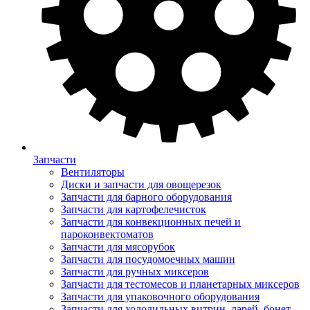
Запчасти
Вентиляторы
Диски и запчасти для овощерезок
Запчасти для барного оборудования
Запчасти для картофелечисток
Запчасти для конвекционных печей и
пароконвектоматов
Запчасти для мясорубок
Запчасти для посудомоечных машин
Запчасти для ручных миксеров
Запчасти для тестомесов и планетарных миксеров
Запчасти для упаковочного оборудования
Запчасти для холодильных витрин, ларей, бонет