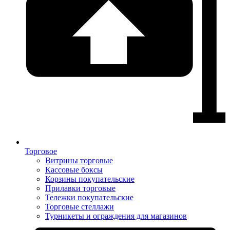
Торговое
Витрины торговые
Кассовые боксы
Корзины покупательские
Прилавки торговые
Тележки покупательские
Торговые стеллажи
Турникеты и ограждения для магазинов