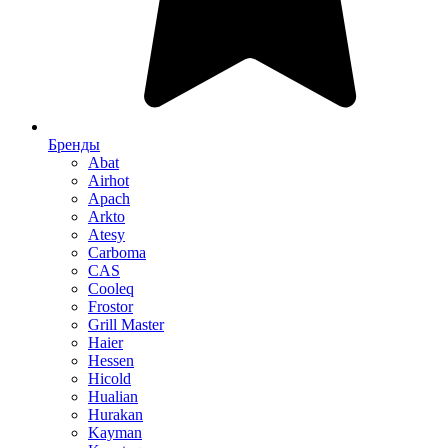
Бренды
Abat
Airhot
Apach
Arkto
Atesy
Carboma
CAS
Cooleq
Frostor
Grill Master
Haier
Hessen
Hicold
Hualian
Hurakan
Kayman