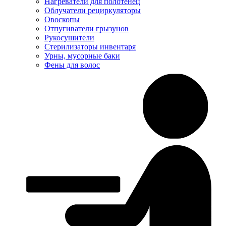
Нагреватели для полотенец
Облучатели рециркуляторы
Овоскопы
Отпугиватели грызунов
Рукосушители
Стерилизаторы инвентаря
Урны, мусорные баки
Фены для волос