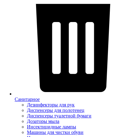
Санитарное
Дезинфекторы для рук
Диспенсеры для полотенец
Диспенсеры туалетной бумаги
Дозаторы мыла
Инсектицидные лампы
Машины для чистки обуви