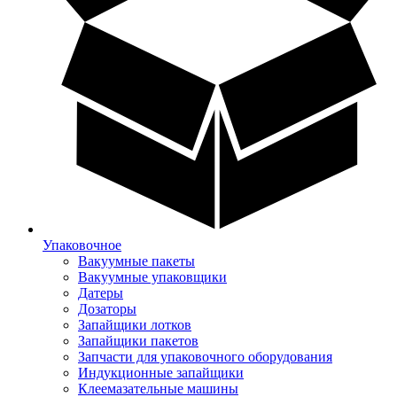
Упаковочное
Вакуумные пакеты
Вакуумные упаковщики
Датеры
Дозаторы
Запайщики лотков
Запайщики пакетов
Запчасти для упаковочного оборудования
Индукционные запайщики
Клеемазательные машины