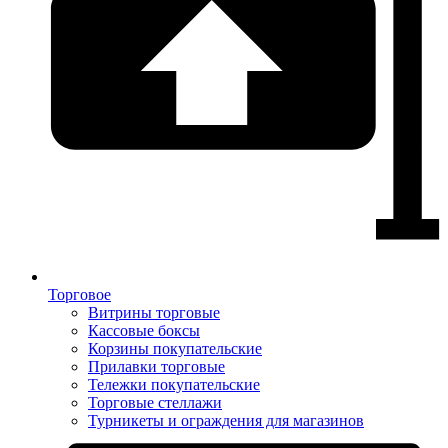
Торговое
Витрины торговые
Кассовые боксы
Корзины покупательские
Прилавки торговые
Тележки покупательские
Торговые стеллажи
Турникеты и ограждения для магазинов