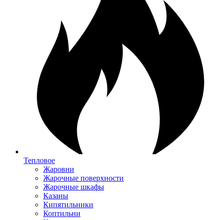
Тепловое
Жаровни
Жарочные поверхности
Жарочные шкафы
Казаны
Кипятильники
Коптильни