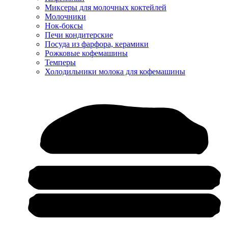
Миксеры для молочных коктейлей
Молочники
Нок-боксы
Печи кондитерские
Посуда из фарфора, керамики
Рожковые кофемашины
Темперы
Холодильники молока для кофемашины