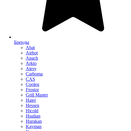
Бренды
Abat
Airhot
Apach
Arkto
Atesy
Carboma
CAS
Cooleq
Frostor
Grill Master
Haier
Hessen
Hicold
Hualian
Hurakan
Kayman