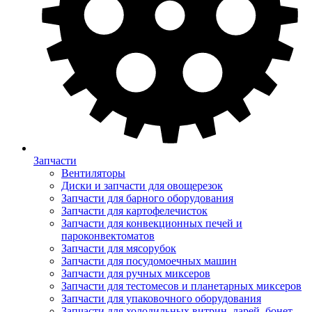
Запчасти
Вентиляторы
Диски и запчасти для овощерезок
Запчасти для барного оборудования
Запчасти для картофелечисток
Запчасти для конвекционных печей и
пароконвектоматов
Запчасти для мясорубок
Запчасти для посудомоечных машин
Запчасти для ручных миксеров
Запчасти для тестомесов и планетарных миксеров
Запчасти для упаковочного оборудования
Запчасти для холодильных витрин, ларей, бонет