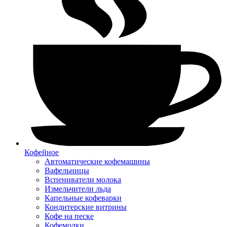
Кофейное
Автоматические кофемашины
Вафельницы
Вспениватели молока
Измельчители льда
Капельные кофеварки
Кондитерские витрины
Кофе на песке
Кофемолки