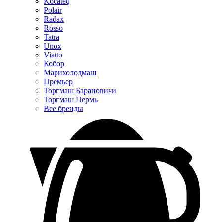
Kocateq
Polair
Radax
Rosso
Tatra
Unox
Viatto
Кобор
Марихолодмаш
Премьер
Торгмаш Барановичи
Торгмаш Пермь
Все бренды