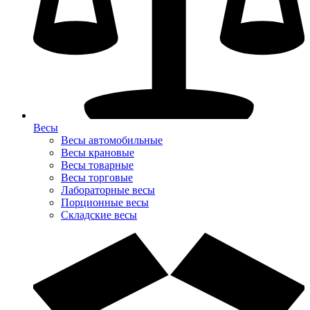
Весы
Весы автомобильные
Весы крановые
Весы товарные
Весы торговые
Лабораторные весы
Порционные весы
Складские весы