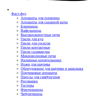
Фаст-фуд
Аппараты для попкорна
Аппараты для сахарной ваты
Блинницы
Вафельницы
Высокоскоростные печи
Грили для кур
Грили для сосисок
Грили контактные
Грили саламандра
Микроволновые печи
Наливные кипятильники
Ножи для шаурмы
Оборудование для шаурмы и шашлыка
Пончиковые аппараты
Прессы для гамбургеров
Рисоварки
Тостеры
Фритюрницы
Чебуречницы