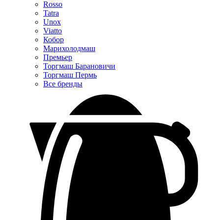
Rosso
Tatra
Unox
Viatto
Кобор
Марихолодмаш
Премьер
Торгмаш Барановичи
Торгмаш Пермь
Все бренды