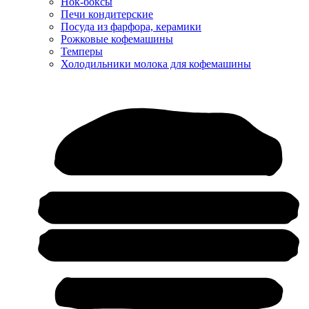
Нок-боксы
Печи кондитерские
Посуда из фарфора, керамики
Рожковые кофемашины
Темперы
Холодильники молока для кофемашины