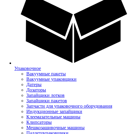
Упаковочное
Вакуумные пакеты
Вакуумные упаковщики
Датеры
Дозаторы
Запайщики лотков
Запайщики пакетов
Запчасти для упаковочного оборудования
Индукционные запайщики
Клеемазательные машины
Клипсаторы
Мешкозашивочные машины
Паллетоупаковщики