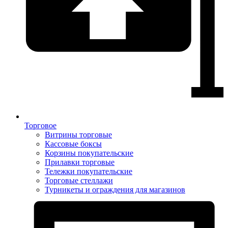
Торговое
Витрины торговые
Кассовые боксы
Корзины покупательские
Прилавки торговые
Тележки покупательские
Торговые стеллажи
Турникеты и ограждения для магазинов