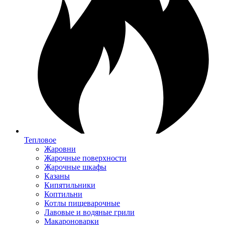
Тепловое
Жаровни
Жарочные поверхности
Жарочные шкафы
Казаны
Кипятильники
Коптильни
Котлы пищеварочные
Лавовые и водяные грили
Макароноварки