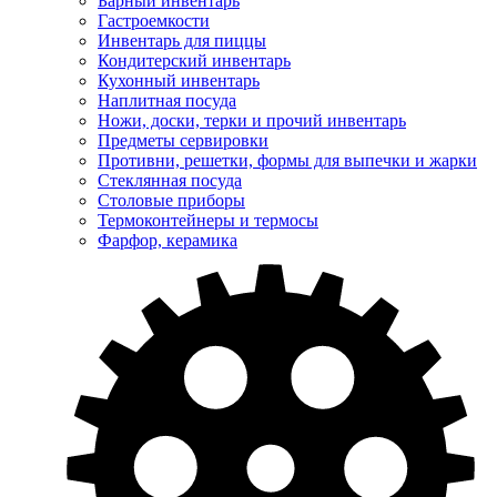
Барный инвентарь
Гастроемкости
Инвентарь для пиццы
Кондитерский инвентарь
Кухонный инвентарь
Наплитная посуда
Ножи, доски, терки и прочий инвентарь
Предметы сервировки
Противни, решетки, формы для выпечки и жарки
Стеклянная посуда
Столовые приборы
Термоконтейнеры и термосы
Фарфор, керамика