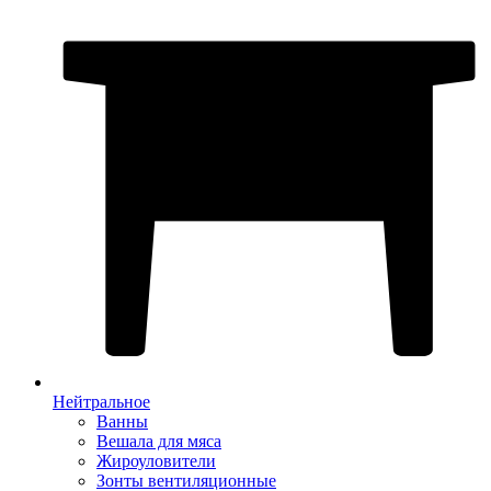
Нейтральное
Ванны
Вешала для мяса
Жироуловители
Зонты вентиляционные