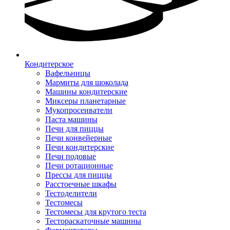
Кондитерское
Вафельницы
Мармиты для шоколада
Машины кондитерские
Миксеры планетарные
Мукопросеиватели
Паста машины
Печи для пиццы
Печи конвейерные
Печи кондитерские
Печи подовые
Печи ротационные
Прессы для пиццы
Расстоечные шкафы
Тестоделители
Тестомесы
Тестомесы для крутого теста
Тестораскаточные машины