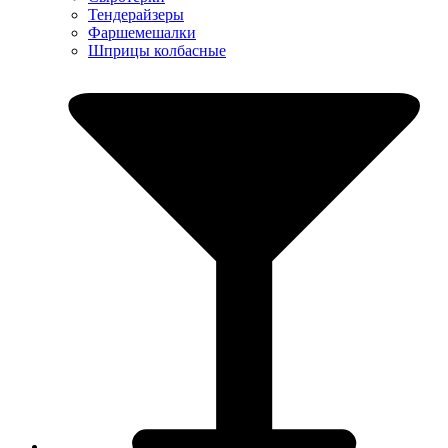
Тендерайзеры
Фаршемешалки
Шприцы колбасные