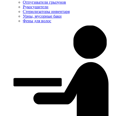
Отпугиватели грызунов
Рукосушители
Стерилизаторы инвентаря
Урны, мусорные баки
Фены для волос