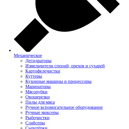
Механическое
Дегидраторы
Измельчители специй, орехов и сухарей
Картофелечистки
Куттеры
Кухонные машины и процессоры
Маринаторы
Мясорубки
Овощерезки
Пилы для мяса
Ручное вспомогательное оборудование
Ручные миксеры
Рыбочистки
Слайсеры
Сыротёрки