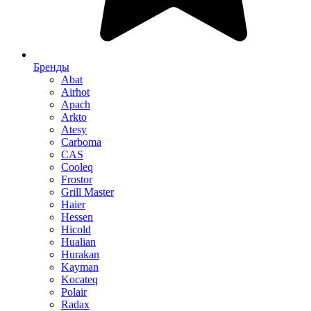
Бренды
Abat
Airhot
Apach
Arkto
Atesy
Carboma
CAS
Cooleq
Frostor
Grill Master
Haier
Hessen
Hicold
Hualian
Hurakan
Kayman
Kocateq
Polair
Radax