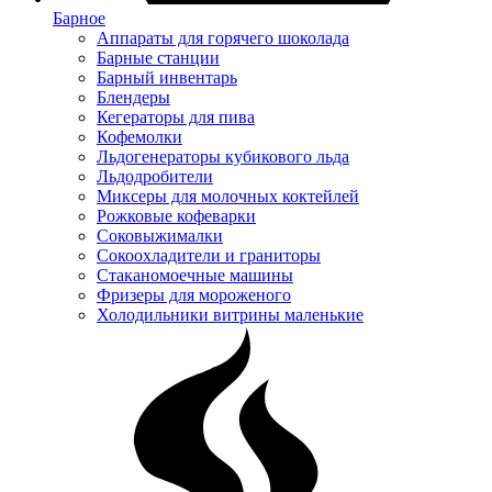
Барное
Аппараты для горячего шоколада
Барные станции
Барный инвентарь
Блендеры
Кегераторы для пива
Кофемолки
Льдогенераторы кубикового льда
Льдодробители
Миксеры для молочных коктейлей
Рожковые кофеварки
Соковыжималки
Сокоохладители и граниторы
Стаканомоечные машины
Фризеры для мороженого
Холодильники витрины маленькие