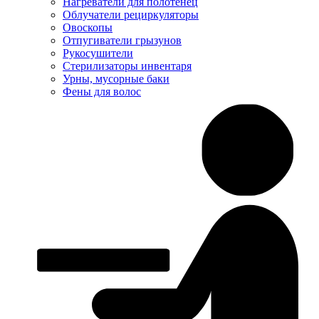
Нагреватели для полотенец
Облучатели рециркуляторы
Овоскопы
Отпугиватели грызунов
Рукосушители
Стерилизаторы инвентаря
Урны, мусорные баки
Фены для волос