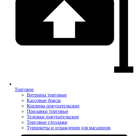
Торговое
Витрины торговые
Кассовые боксы
Корзины покупательские
Прилавки торговые
Тележки покупательские
Торговые стеллажи
Турникеты и ограждения для магазинов