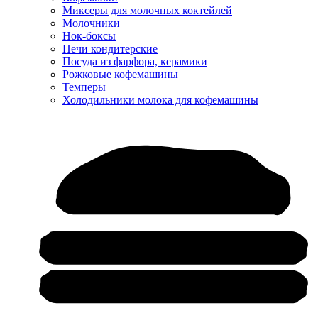
Миксеры для молочных коктейлей
Молочники
Нок-боксы
Печи кондитерские
Посуда из фарфора, керамики
Рожковые кофемашины
Темперы
Холодильники молока для кофемашины