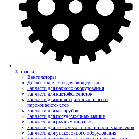
Запчасти
Вентиляторы
Диски и запчасти для овощерезок
Запчасти для барного оборудования
Запчасти для картофелечисток
Запчасти для конвекционных печей и
пароконвектоматов
Запчасти для мясорубок
Запчасти для посудомоечных машин
Запчасти для ручных миксеров
Запчасти для тестомесов и планетарных миксеров
Запчасти для упаковочного оборудования
Запчасти для холодильных витрин, ларей, бонет