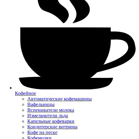
Кофейное
Автоматические кофемашины
Вафельницы
Вспениватели молока
Измельчители льда
Капельные кофеварки
Кондитерские витрины
Кофе на песке
Кофемолки