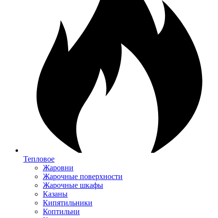
Тепловое
Жаровни
Жарочные поверхности
Жарочные шкафы
Казаны
Кипятильники
Коптильни