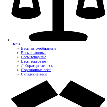
Весы
Весы автомобильные
Весы крановые
Весы товарные
Весы торговые
Лабораторные весы
Порционные весы
Складские весы