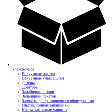
Упаковочное
Вакуумные пакеты
Вакуумные упаковщики
Датеры
Дозаторы
Запайщики лотков
Запайщики пакетов
Запчасти для упаковочного оборудования
Индукционные запайщики
Клеемазательные машины