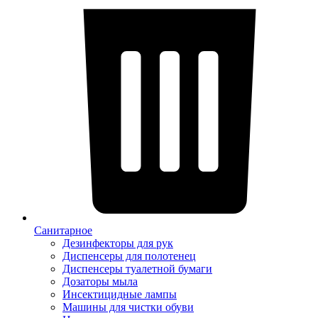
Санитарное
Дезинфекторы для рук
Диспенсеры для полотенец
Диспенсеры туалетной бумаги
Дозаторы мыла
Инсектицидные лампы
Машины для чистки обуви