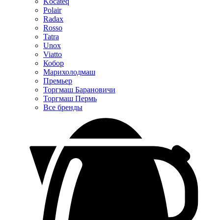
Kocateq
Polair
Radax
Rosso
Tatra
Unox
Viatto
Кобор
Марихолодмаш
Премьер
Торгмаш Барановичи
Торгмаш Пермь
Все бренды