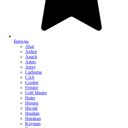
Бренды
Abat
Airhot
Apach
Arkto
Atesy
Carboma
CAS
Cooleq
Frostor
Grill Master
Haier
Hessen
Hicold
Hualian
Hurakan
Kayman