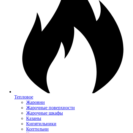
Тепловое
Жаровни
Жарочные поверхности
Жарочные шкафы
Казаны
Кипятильники
Коптильни