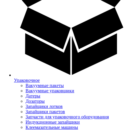
Упаковочное
Вакуумные пакеты
Вакуумные упаковщики
Датеры
Дозаторы
Запайщики лотков
Запайщики пакетов
Запчасти для упаковочного оборудования
Индукционные запайщики
Клеемазательные машины