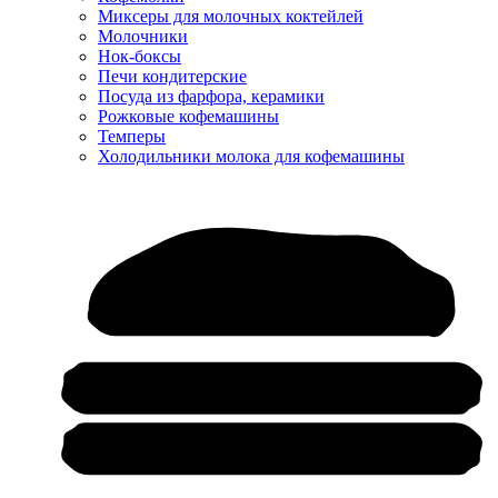
Миксеры для молочных коктейлей
Молочники
Нок-боксы
Печи кондитерские
Посуда из фарфора, керамики
Рожковые кофемашины
Темперы
Холодильники молока для кофемашины