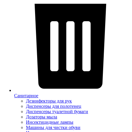
Санитарное
Дезинфекторы для рук
Диспенсеры для полотенец
Диспенсеры туалетной бумаги
Дозаторы мыла
Инсектицидные лампы
Машины для чистки обуви