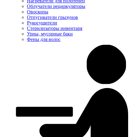
Нагреватели для полотенец
Облучатели рециркуляторы
Овоскопы
Отпугиватели грызунов
Рукосушители
Стерилизаторы инвентаря
Урны, мусорные баки
Фены для волос