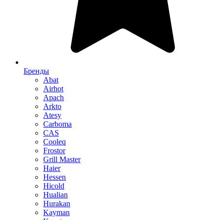
Бренды
Abat
Airhot
Apach
Arkto
Atesy
Carboma
CAS
Cooleq
Frostor
Grill Master
Haier
Hessen
Hicold
Hualian
Hurakan
Kayman