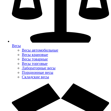
Весы
Весы автомобильные
Весы крановые
Весы товарные
Весы торговые
Лабораторные весы
Порционные весы
Складские весы