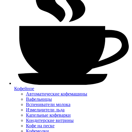
Кофейное
Автоматические кофемашины
Вафельницы
Вспениватели молока
Измельчители льда
Капельные кофеварки
Кондитерские витрины
Кофе на песке
Кофемолки