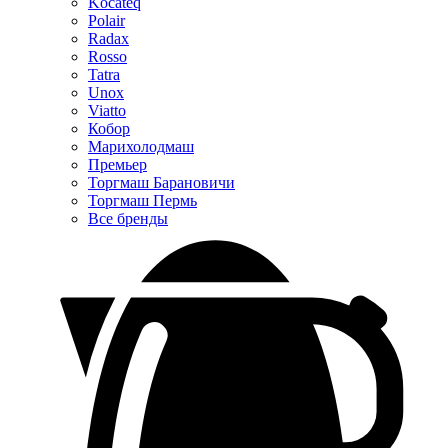
Kocateq
Polair
Radax
Rosso
Tatra
Unox
Viatto
Кобор
Марихолодмаш
Премьер
Торгмаш Барановичи
Торгмаш Пермь
Все бренды