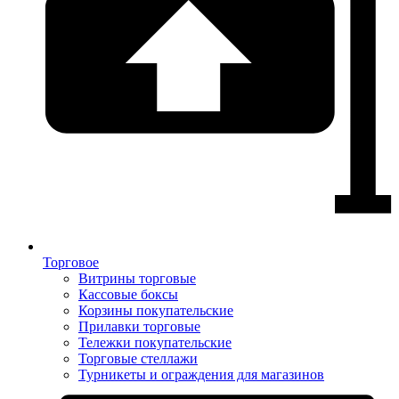
Торговое
Витрины торговые
Кассовые боксы
Корзины покупательские
Прилавки торговые
Тележки покупательские
Торговые стеллажи
Турникеты и ограждения для магазинов