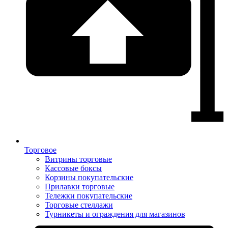
Торговое
Витрины торговые
Кассовые боксы
Корзины покупательские
Прилавки торговые
Тележки покупательские
Торговые стеллажи
Турникеты и ограждения для магазинов