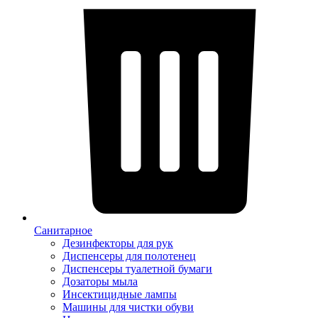
Санитарное
Дезинфекторы для рук
Диспенсеры для полотенец
Диспенсеры туалетной бумаги
Дозаторы мыла
Инсектицидные лампы
Машины для чистки обуви