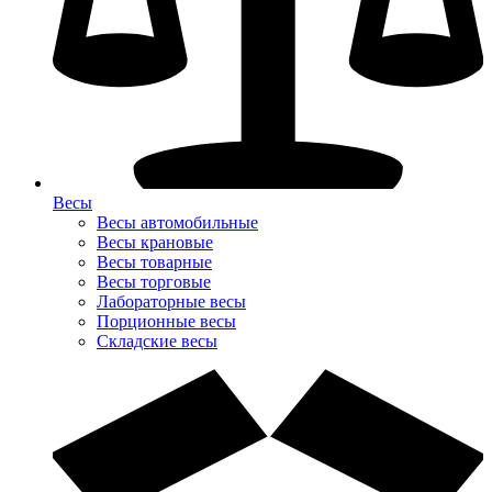
Весы
Весы автомобильные
Весы крановые
Весы товарные
Весы торговые
Лабораторные весы
Порционные весы
Складские весы