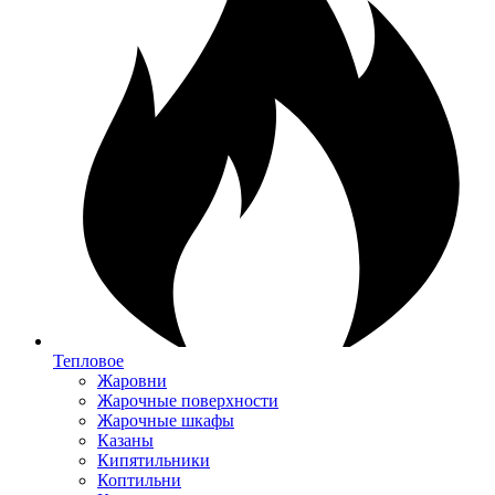
Тепловое
Жаровни
Жарочные поверхности
Жарочные шкафы
Казаны
Кипятильники
Коптильни