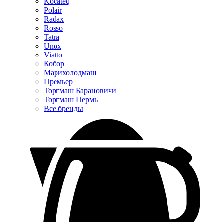
Kocateq
Polair
Radax
Rosso
Tatra
Unox
Viatto
Кобор
Марихолодмаш
Премьер
Торгмаш Барановичи
Торгмаш Пермь
Все бренды