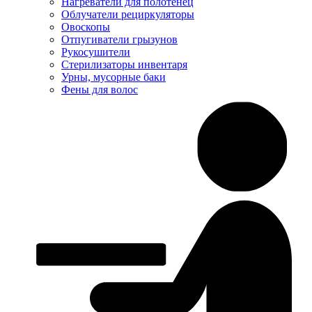
Нагреватели для полотенец
Облучатели рециркуляторы
Овоскопы
Отпугиватели грызунов
Рукосушители
Стерилизаторы инвентаря
Урны, мусорные баки
Фены для волос