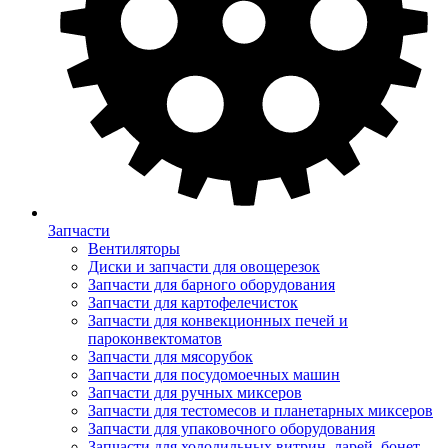
Запчасти
Вентиляторы
Диски и запчасти для овощерезок
Запчасти для барного оборудования
Запчасти для картофелечисток
Запчасти для конвекционных печей и
пароконвектоматов
Запчасти для мясорубок
Запчасти для посудомоечных машин
Запчасти для ручных миксеров
Запчасти для тестомесов и планетарных миксеров
Запчасти для упаковочного оборудования
Запчасти для холодильных витрин, ларей, бонет