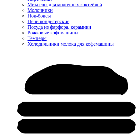
Миксеры для молочных коктейлей
Молочники
Нок-боксы
Печи кондитерские
Посуда из фарфора, керамики
Рожковые кофемашины
Темперы
Холодильники молока для кофемашины