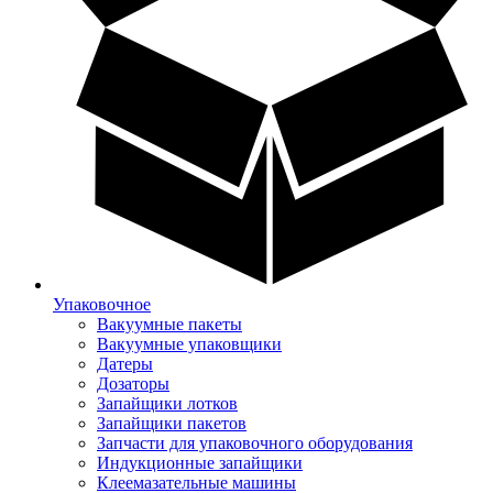
Упаковочное
Вакуумные пакеты
Вакуумные упаковщики
Датеры
Дозаторы
Запайщики лотков
Запайщики пакетов
Запчасти для упаковочного оборудования
Индукционные запайщики
Клеемазательные машины