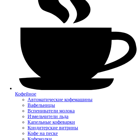
Кофейное
Автоматические кофемашины
Вафельницы
Вспениватели молока
Измельчители льда
Капельные кофеварки
Кондитерские витрины
Кофе на песке
Кофемолки