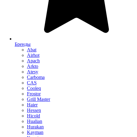
Бренды
Abat
Airhot
Apach
Arkto
Atesy
Carboma
CAS
Cooleq
Frostor
Grill Master
Haier
Hessen
Hicold
Hualian
Hurakan
Kayman