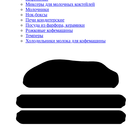
Миксеры для молочных коктейлей
Молочники
Нок-боксы
Печи кондитерские
Посуда из фарфора, керамики
Рожковые кофемашины
Темперы
Холодильники молока для кофемашины