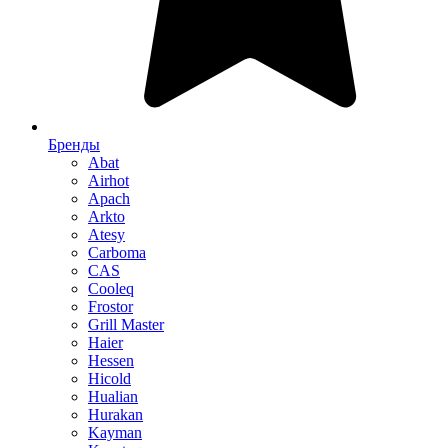
Бренды
Abat
Airhot
Apach
Arkto
Atesy
Carboma
CAS
Cooleq
Frostor
Grill Master
Haier
Hessen
Hicold
Hualian
Hurakan
Kayman