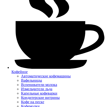
Кофейное
Автоматические кофемашины
Вафельницы
Вспениватели молока
Измельчители льда
Капельные кофеварки
Кондитерские витрины
Кофе на песке
Кофемолки