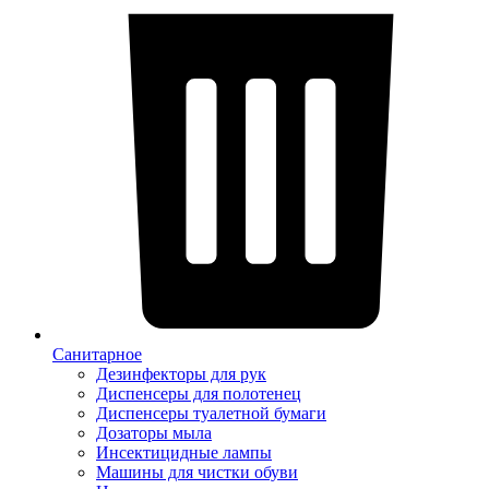
Санитарное
Дезинфекторы для рук
Диспенсеры для полотенец
Диспенсеры туалетной бумаги
Дозаторы мыла
Инсектицидные лампы
Машины для чистки обуви