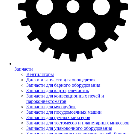
Запчасти
Вентиляторы
Диски и запчасти для овощерезок
Запчасти для барного оборудования
Запчасти для картофелечисток
Запчасти для конвекционных печей и
пароконвектоматов
Запчасти для мясорубок
Запчасти для посудомоечных машин
Запчасти для ручных миксеров
Запчасти для тестомесов и планетарных миксеров
Запчасти для упаковочного оборудования
Запчасти для холодильных витрин, ларей, бонет