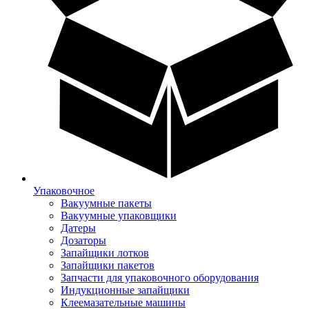
Упаковочное
Вакуумные пакеты
Вакуумные упаковщики
Датеры
Дозаторы
Запайщики лотков
Запайщики пакетов
Запчасти для упаковочного оборудования
Индукционные запайщики
Клеемазательные машины