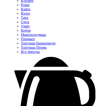
Kocateq
Polair
Radax
Rosso
Tatra
Unox
Viatto
Кобор
Марихолодмаш
Премьер
Торгмаш Барановичи
Торгмаш Пермь
Все бренды