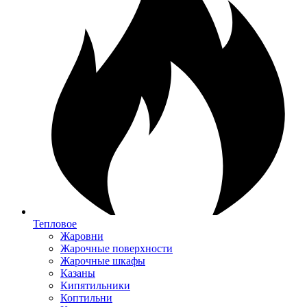
Тепловое
Жаровни
Жарочные поверхности
Жарочные шкафы
Казаны
Кипятильники
Коптильни