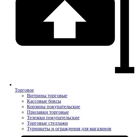
Торговое
Витрины торговые
Кассовые боксы
Корзины покупательские
Прилавки торговые
Тележки покупательские
Торговые стеллажи
Турникеты и ограждения для магазинов