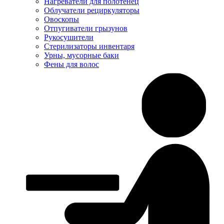
Нагреватели для полотенец
Облучатели рециркуляторы
Овоскопы
Отпугиватели грызунов
Рукосушители
Стерилизаторы инвентаря
Урны, мусорные баки
Фены для волос