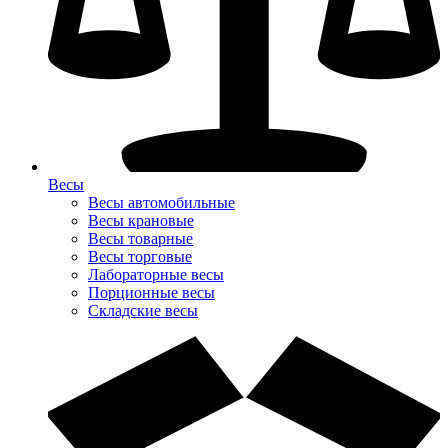
Весы
Весы автомобильные
Весы крановые
Весы товарные
Весы торговые
Лабораторные весы
Порционные весы
Складские весы