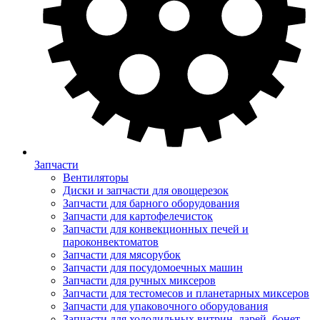
Запчасти
Вентиляторы
Диски и запчасти для овощерезок
Запчасти для барного оборудования
Запчасти для картофелечисток
Запчасти для конвекционных печей и
пароконвектоматов
Запчасти для мясорубок
Запчасти для посудомоечных машин
Запчасти для ручных миксеров
Запчасти для тестомесов и планетарных миксеров
Запчасти для упаковочного оборудования
Запчасти для холодильных витрин, ларей, бонет