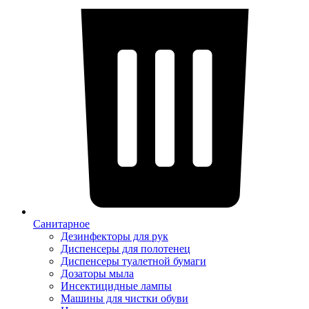
Санитарное
Дезинфекторы для рук
Диспенсеры для полотенец
Диспенсеры туалетной бумаги
Дозаторы мыла
Инсектицидные лампы
Машины для чистки обуви