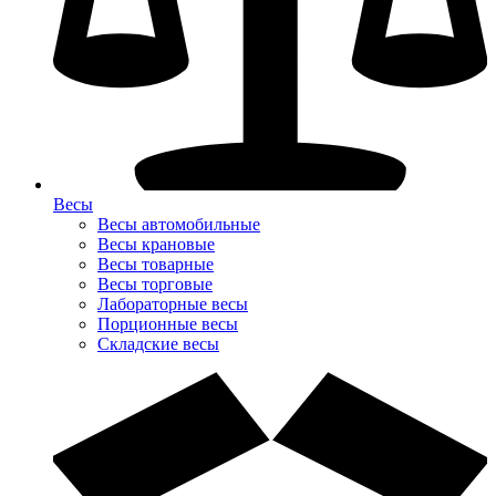
Весы
Весы автомобильные
Весы крановые
Весы товарные
Весы торговые
Лабораторные весы
Порционные весы
Складские весы