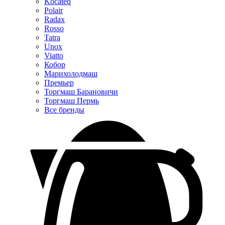
Kocateq
Polair
Radax
Rosso
Tatra
Unox
Viatto
Кобор
Марихолодмаш
Премьер
Торгмаш Барановичи
Торгмаш Пермь
Все бренды