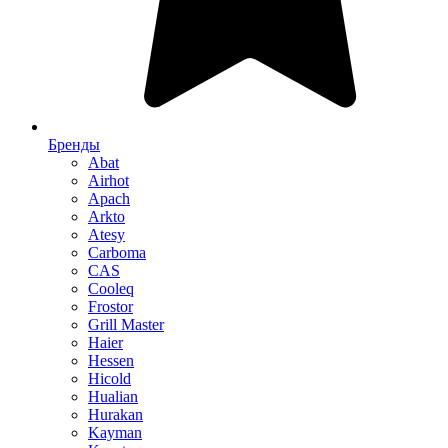
Бренды
Abat
Airhot
Apach
Arkto
Atesy
Carboma
CAS
Cooleq
Frostor
Grill Master
Haier
Hessen
Hicold
Hualian
Hurakan
Kayman