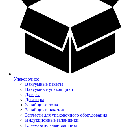
Упаковочное
Вакуумные пакеты
Вакуумные упаковщики
Датеры
Дозаторы
Запайщики лотков
Запайщики пакетов
Запчасти для упаковочного оборудования
Индукционные запайщики
Клеемазательные машины