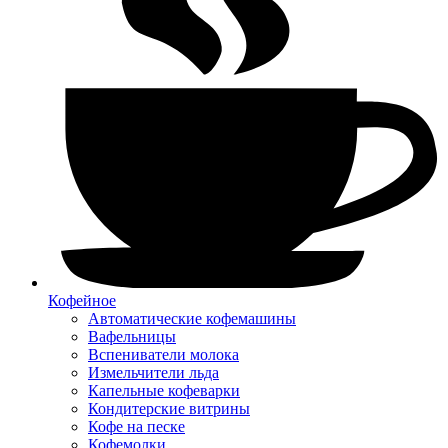
Кофейное
Автоматические кофемашины
Вафельницы
Вспениватели молока
Измельчители льда
Капельные кофеварки
Кондитерские витрины
Кофе на песке
Кофемолки