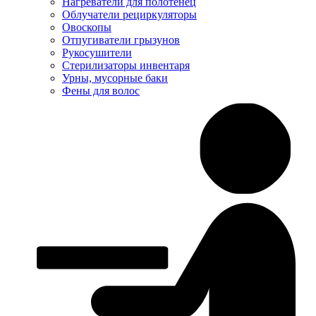
Нагреватели для полотенец
Облучатели рециркуляторы
Овоскопы
Отпугиватели грызунов
Рукосушители
Стерилизаторы инвентаря
Урны, мусорные баки
Фены для волос