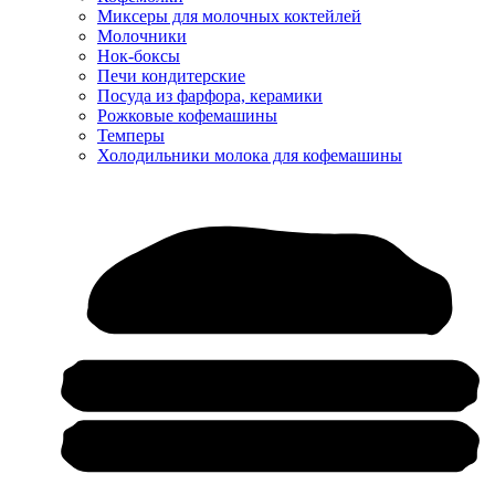
Миксеры для молочных коктейлей
Молочники
Нок-боксы
Печи кондитерские
Посуда из фарфора, керамики
Рожковые кофемашины
Темперы
Холодильники молока для кофемашины