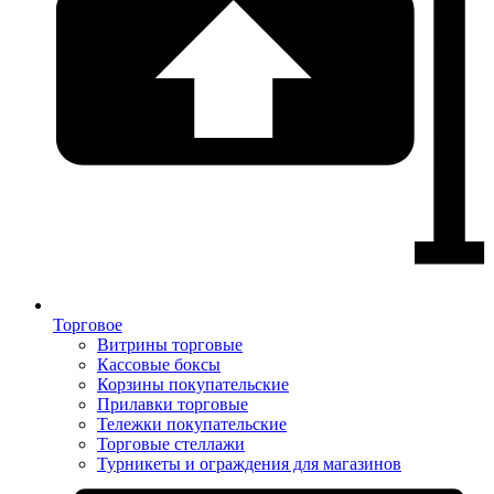
Торговое
Витрины торговые
Кассовые боксы
Корзины покупательские
Прилавки торговые
Тележки покупательские
Торговые стеллажи
Турникеты и ограждения для магазинов