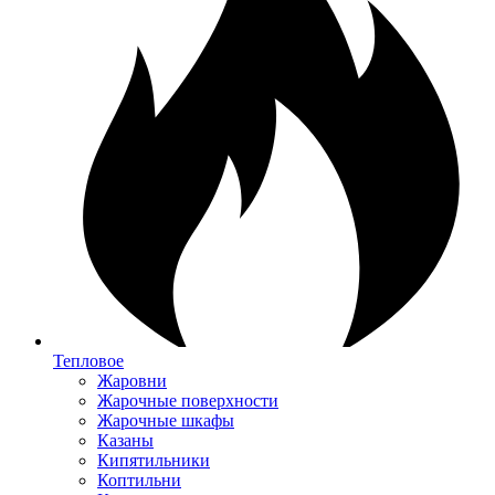
Тепловое
Жаровни
Жарочные поверхности
Жарочные шкафы
Казаны
Кипятильники
Коптильни