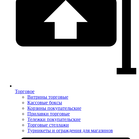
Торговое
Витрины торговые
Кассовые боксы
Корзины покупательские
Прилавки торговые
Тележки покупательские
Торговые стеллажи
Турникеты и ограждения для магазинов