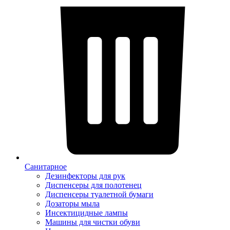
Санитарное
Дезинфекторы для рук
Диспенсеры для полотенец
Диспенсеры туалетной бумаги
Дозаторы мыла
Инсектицидные лампы
Машины для чистки обуви