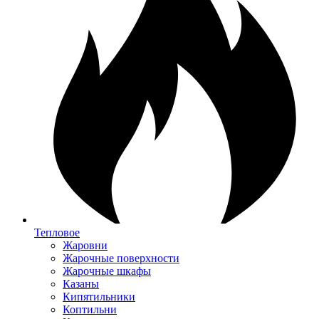
Тепловое
Жаровни
Жарочные поверхности
Жарочные шкафы
Казаны
Кипятильники
Коптильни