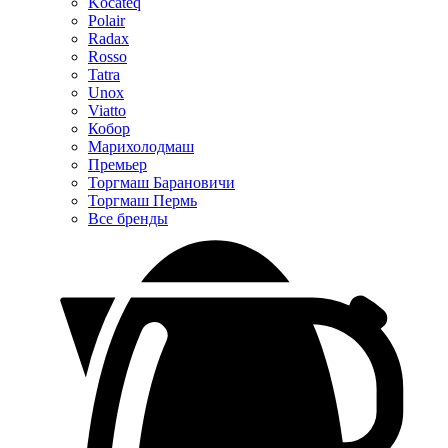
Kocateq
Polair
Radax
Rosso
Tatra
Unox
Viatto
Кобор
Марихолодмаш
Премьер
Торгмаш Барановичи
Торгмаш Пермь
Все бренды