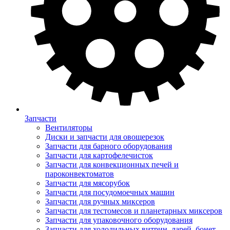
Запчасти
Вентиляторы
Диски и запчасти для овощерезок
Запчасти для барного оборудования
Запчасти для картофелечисток
Запчасти для конвекционных печей и
пароконвектоматов
Запчасти для мясорубок
Запчасти для посудомоечных машин
Запчасти для ручных миксеров
Запчасти для тестомесов и планетарных миксеров
Запчасти для упаковочного оборудования
Запчасти для холодильных витрин, ларей, бонет