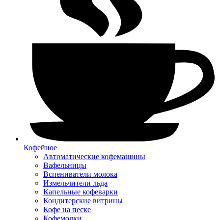
Кофейное
Автоматические кофемашины
Вафельницы
Вспениватели молока
Измельчители льда
Капельные кофеварки
Кондитерские витрины
Кофе на песке
Кофемолки