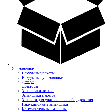
Упаковочное
Вакуумные пакеты
Вакуумные упаковщики
Датеры
Дозаторы
Запайщики лотков
Запайщики пакетов
Запчасти для упаковочного оборудования
Индукционные запайщики
Клеемазательные машины