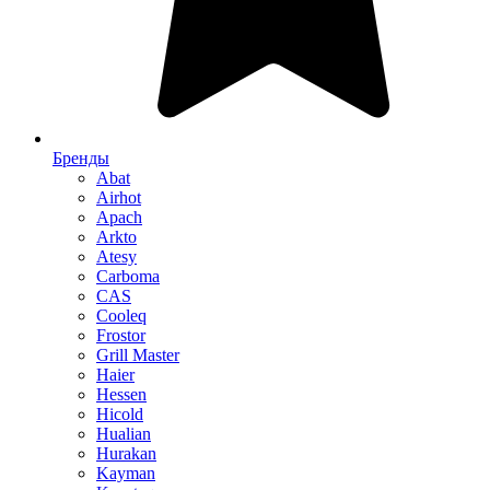
Бренды
Abat
Airhot
Apach
Arkto
Atesy
Carboma
CAS
Cooleq
Frostor
Grill Master
Haier
Hessen
Hicold
Hualian
Hurakan
Kayman