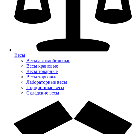
Весы
Весы автомобильные
Весы крановые
Весы товарные
Весы торговые
Лабораторные весы
Порционные весы
Складские весы