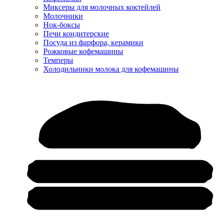
Миксеры для молочных коктейлей
Молочники
Нок-боксы
Печи кондитерские
Посуда из фарфора, керамики
Рожковые кофемашины
Темперы
Холодильники молока для кофемашины