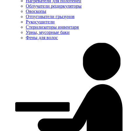
Нагреватели для полотенец
Облучатели рециркуляторы
Овоскопы
Отпугиватели грызунов
Рукосушители
Стерилизаторы инвентаря
Урны, мусорные баки
Фены для волос