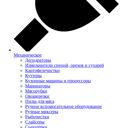
Механическое
Дегидраторы
Измельчители специй, орехов и сухарей
Картофелечистки
Куттеры
Кухонные машины и процессоры
Маринаторы
Мясорубки
Овощерезки
Пилы для мяса
Ручное вспомогательное оборудование
Ручные миксеры
Рыбочистки
Слайсеры
Сыротёрки