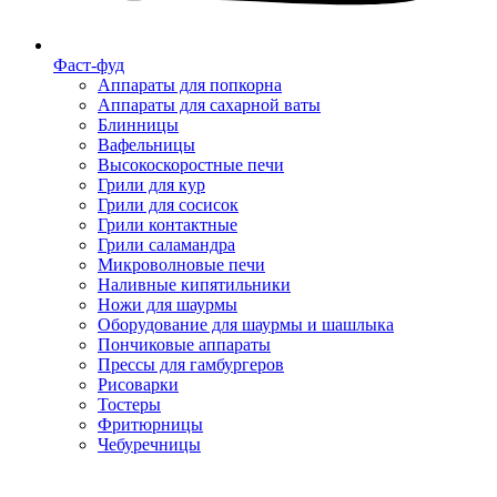
Фаст-фуд
Аппараты для попкорна
Аппараты для сахарной ваты
Блинницы
Вафельницы
Высокоскоростные печи
Грили для кур
Грили для сосисок
Грили контактные
Грили саламандра
Микроволновые печи
Наливные кипятильники
Ножи для шаурмы
Оборудование для шаурмы и шашлыка
Пончиковые аппараты
Прессы для гамбургеров
Рисоварки
Тостеры
Фритюрницы
Чебуречницы