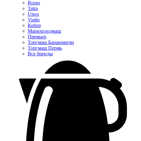
Rosso
Tatra
Unox
Viatto
Кобор
Марихолодмаш
Премьер
Торгмаш Барановичи
Торгмаш Пермь
Все бренды