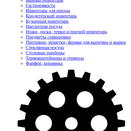
Барный инвентарь
Гастроемкости
Инвентарь для пиццы
Кондитерский инвентарь
Кухонный инвентарь
Наплитная посуда
Ножи, доски, терки и прочий инвентарь
Предметы сервировки
Противни, решетки, формы для выпечки и жарки
Стеклянная посуда
Столовые приборы
Термоконтейнеры и термосы
Фарфор, керамика