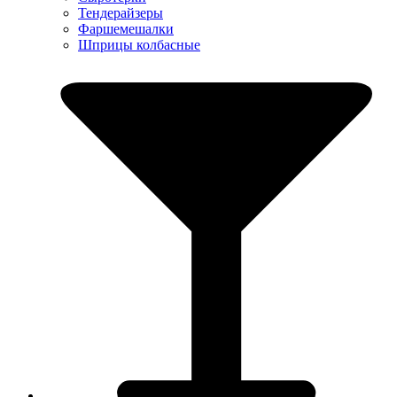
Тендерайзеры
Фаршемешалки
Шприцы колбасные