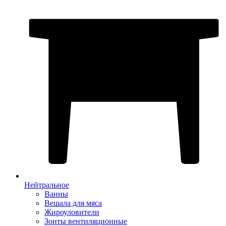
Нейтральное
Ванны
Вешала для мяса
Жироуловители
Зонты вентиляционные