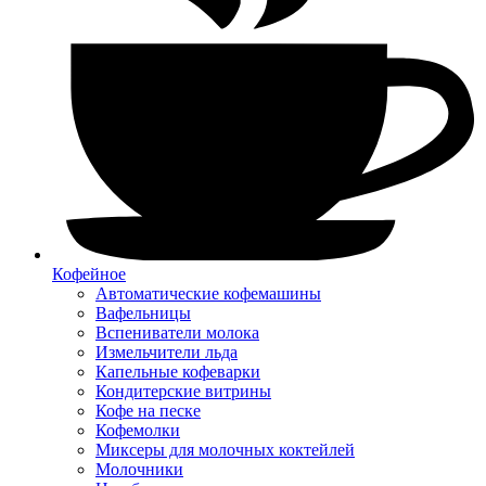
Кофейное
Автоматические кофемашины
Вафельницы
Вспениватели молока
Измельчители льда
Капельные кофеварки
Кондитерские витрины
Кофе на песке
Кофемолки
Миксеры для молочных коктейлей
Молочники