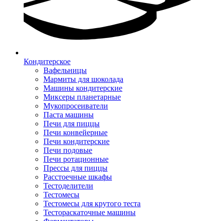
Кондитерское
Вафельницы
Мармиты для шоколада
Машины кондитерские
Миксеры планетарные
Мукопросеиватели
Паста машины
Печи для пиццы
Печи конвейерные
Печи кондитерские
Печи подовые
Печи ротационные
Прессы для пиццы
Расстоечные шкафы
Тестоделители
Тестомесы
Тестомесы для крутого теста
Тестораскаточные машины