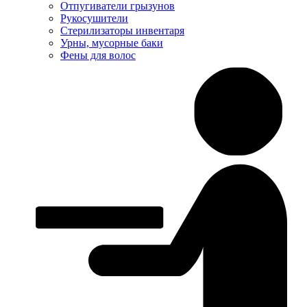
Отпугиватели грызунов
Рукосушители
Стерилизаторы инвентаря
Урны, мусорные баки
Фены для волос