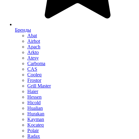
Бренды
Abat
Airhot
Apach
Arkto
Atesy
Carboma
CAS
Cooleq
Frostor
Grill Master
Haier
Hessen
Hicold
Hualian
Hurakan
Kayman
Kocateq
Polair
Radax