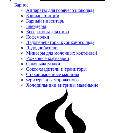
Барное
Аппараты для горячего шоколада
Барные станции
Барный инвентарь
Блендеры
Кегераторы для пива
Кофемолки
Льдогенераторы кубикового льда
Льдодробители
Миксеры для молочных коктейлей
Рожковые кофеварки
Соковыжималки
Сокоохладители и граниторы
Стаканомоечные машины
Фризеры для мороженого
Холодильники витрины маленькие