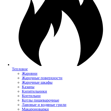
Тепловое
Жаровни
Жарочные поверхности
Жарочные шкафы
Казаны
Кипятильники
Коптильни
Котлы пищеварочные
Лавовые и водяные грили
Макароноварки