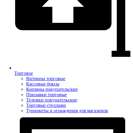
Торговое
Витрины торговые
Кассовые боксы
Корзины покупательские
Прилавки торговые
Тележки покупательские
Торговые стеллажи
Турникеты и ограждения для магазинов