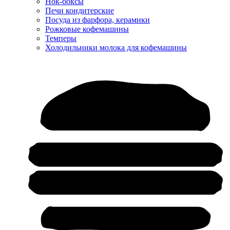
Нок-боксы
Печи кондитерские
Посуда из фарфора, керамики
Рожковые кофемашины
Темперы
Холодильники молока для кофемашины