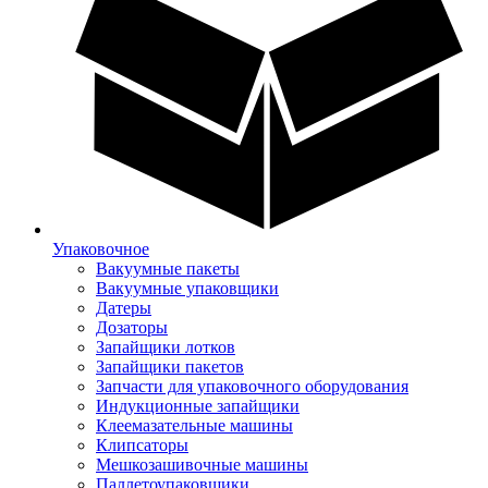
Упаковочное
Вакуумные пакеты
Вакуумные упаковщики
Датеры
Дозаторы
Запайщики лотков
Запайщики пакетов
Запчасти для упаковочного оборудования
Индукционные запайщики
Клеемазательные машины
Клипсаторы
Мешкозашивочные машины
Паллетоупаковщики