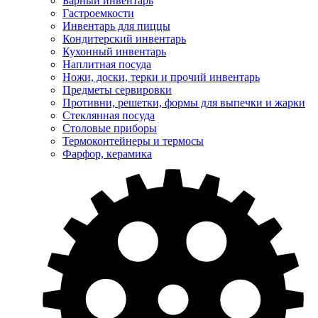
Барный инвентарь
Гастроемкости
Инвентарь для пиццы
Кондитерский инвентарь
Кухонный инвентарь
Наплитная посуда
Ножи, доски, терки и прочий инвентарь
Предметы сервировки
Противни, решетки, формы для выпечки и жарки
Стеклянная посуда
Столовые приборы
Термоконтейнеры и термосы
Фарфор, керамика