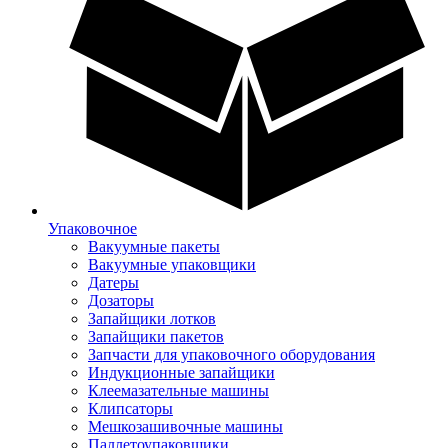
Упаковочное
Вакуумные пакеты
Вакуумные упаковщики
Датеры
Дозаторы
Запайщики лотков
Запайщики пакетов
Запчасти для упаковочного оборудования
Индукционные запайщики
Клеемазательные машины
Клипсаторы
Мешкозашивочные машины
Паллетоупаковщики