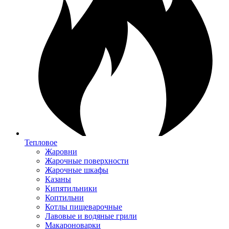
Тепловое
Жаровни
Жарочные поверхности
Жарочные шкафы
Казаны
Кипятильники
Коптильни
Котлы пищеварочные
Лавовые и водяные грили
Макароноварки