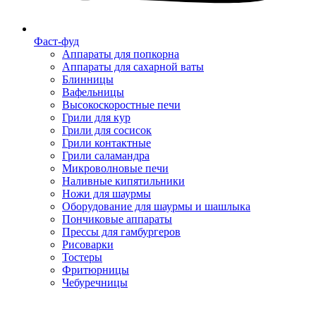
Фаст-фуд
Аппараты для попкорна
Аппараты для сахарной ваты
Блинницы
Вафельницы
Высокоскоростные печи
Грили для кур
Грили для сосисок
Грили контактные
Грили саламандра
Микроволновые печи
Наливные кипятильники
Ножи для шаурмы
Оборудование для шаурмы и шашлыка
Пончиковые аппараты
Прессы для гамбургеров
Рисоварки
Тостеры
Фритюрницы
Чебуречницы