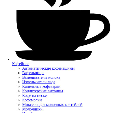
Кофейное
Автоматические кофемашины
Вафельницы
Вспениватели молока
Измельчители льда
Капельные кофеварки
Кондитерские витрины
Кофе на песке
Кофемолки
Миксеры для молочных коктейлей
Молочники