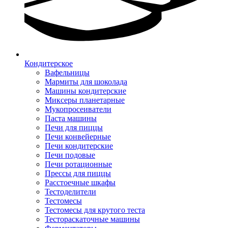
Кондитерское
Вафельницы
Мармиты для шоколада
Машины кондитерские
Миксеры планетарные
Мукопросеиватели
Паста машины
Печи для пиццы
Печи конвейерные
Печи кондитерские
Печи подовые
Печи ротационные
Прессы для пиццы
Расстоечные шкафы
Тестоделители
Тестомесы
Тестомесы для крутого теста
Тестораскаточные машины