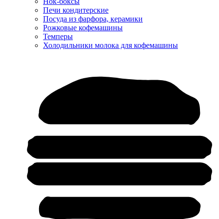
Нок-боксы
Печи кондитерские
Посуда из фарфора, керамики
Рожковые кофемашины
Темперы
Холодильники молока для кофемашины