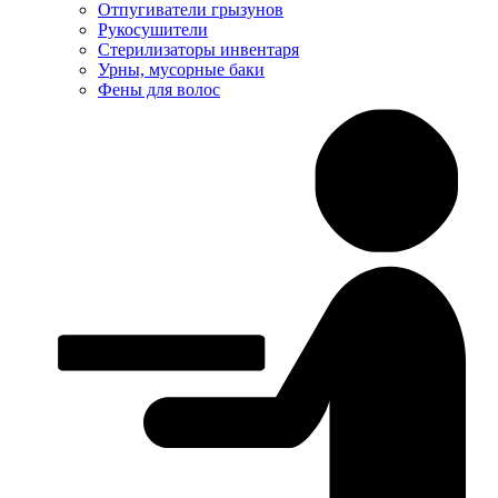
Отпугиватели грызунов
Рукосушители
Стерилизаторы инвентаря
Урны, мусорные баки
Фены для волос