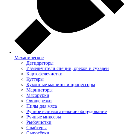
Механическое
Дегидраторы
Измельчители специй, орехов и сухарей
Картофелечистки
Куттеры
Кухонные машины и процессоры
Маринаторы
Мясорубки
Овощерезки
Пилы для мяса
Ручное вспомогательное оборудование
Ручные миксеры
Рыбочистки
Слайсеры
Сыротёрки