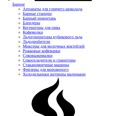
Барное
Аппараты для горячего шоколада
Барные станции
Барный инвентарь
Блендеры
Кегераторы для пива
Кофемолки
Льдогенераторы кубикового льда
Льдодробители
Миксеры для молочных коктейлей
Рожковые кофеварки
Соковыжималки
Сокоохладители и граниторы
Стаканомоечные машины
Фризеры для мороженого
Холодильники витрины маленькие