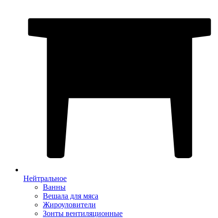
Нейтральное
Ванны
Вешала для мяса
Жироуловители
Зонты вентиляционные