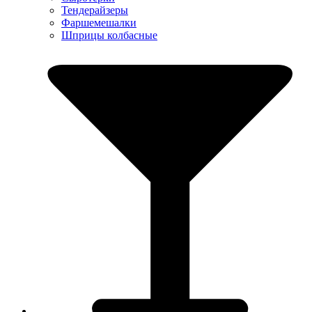
Тендерайзеры
Фаршемешалки
Шприцы колбасные