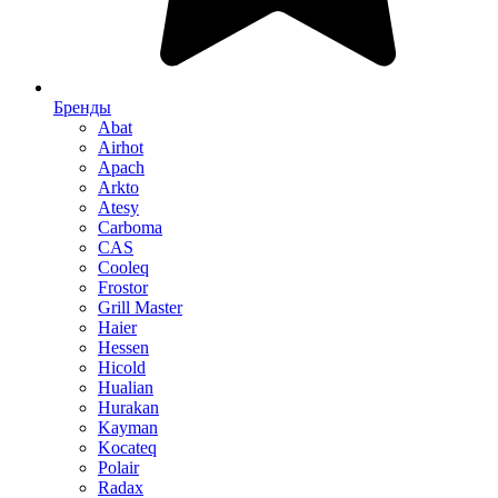
Бренды
Abat
Airhot
Apach
Arkto
Atesy
Carboma
CAS
Cooleq
Frostor
Grill Master
Haier
Hessen
Hicold
Hualian
Hurakan
Kayman
Kocateq
Polair
Radax