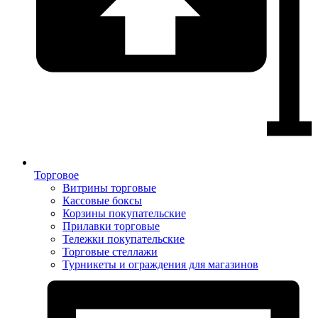
Торговое
Витрины торговые
Кассовые боксы
Корзины покупательские
Прилавки торговые
Тележки покупательские
Торговые стеллажи
Турникеты и ограждения для магазинов