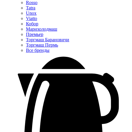
Rosso
Tatra
Unox
Viatto
Кобор
Марихолодмаш
Премьер
Торгмаш Барановичи
Торгмаш Пермь
Все бренды