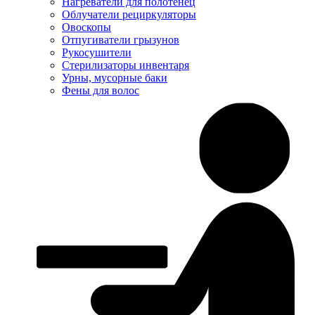
Нагреватели для полотенец
Облучатели рециркуляторы
Овоскопы
Отпугиватели грызунов
Рукосушители
Стерилизаторы инвентаря
Урны, мусорные баки
Фены для волос