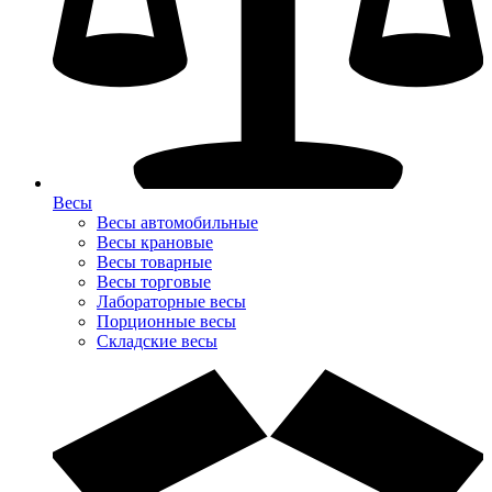
Весы
Весы автомобильные
Весы крановые
Весы товарные
Весы торговые
Лабораторные весы
Порционные весы
Складские весы