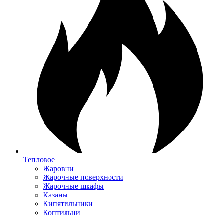
Тепловое
Жаровни
Жарочные поверхности
Жарочные шкафы
Казаны
Кипятильники
Коптильни