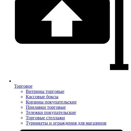
Торговое
Витрины торговые
Кассовые боксы
Корзины покупательские
Прилавки торговые
Тележки покупательские
Торговые стеллажи
Турникеты и ограждения для магазинов