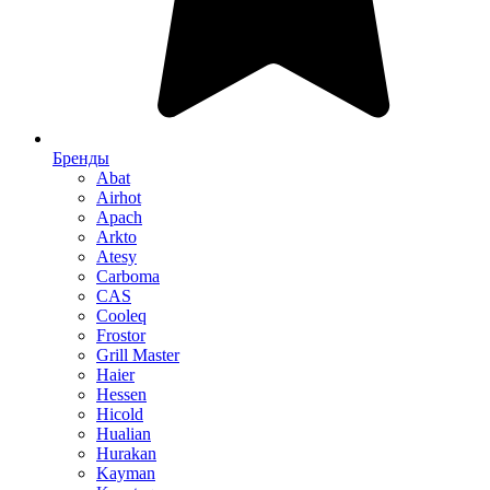
Бренды
Abat
Airhot
Apach
Arkto
Atesy
Carboma
CAS
Cooleq
Frostor
Grill Master
Haier
Hessen
Hicold
Hualian
Hurakan
Kayman