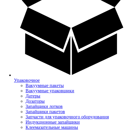
Упаковочное
Вакуумные пакеты
Вакуумные упаковщики
Датеры
Дозаторы
Запайщики лотков
Запайщики пакетов
Запчасти для упаковочного оборудования
Индукционные запайщики
Клеемазательные машины