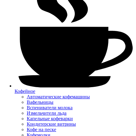
Кофейное
Автоматические кофемашины
Вафельницы
Вспениватели молока
Измельчители льда
Капельные кофеварки
Кондитерские витрины
Кофе на песке
Кофемолки