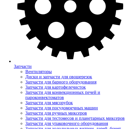
Запчасти
Вентиляторы
Диски и запчасти для овощерезок
Запчасти для барного оборудования
Запчасти для картофелечисток
Запчасти для конвекционных печей и
пароконвектоматов
Запчасти для мясорубок
Запчасти для посудомоечных машин
Запчасти для ручных миксеров
Запчасти для тестомесов и планетарных миксеров
Запчасти для упаковочного оборудования
Запчасти для холодильных витрин, ларей, бонет