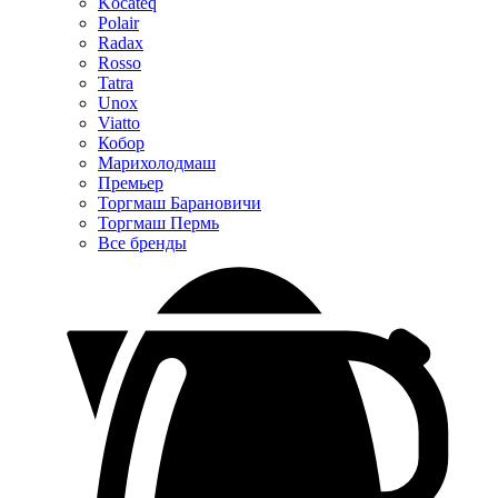
Kocateq
Polair
Radax
Rosso
Tatra
Unox
Viatto
Кобор
Марихолодмаш
Премьер
Торгмаш Барановичи
Торгмаш Пермь
Все бренды