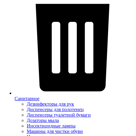
Санитарное
Дезинфекторы для рук
Диспенсеры для полотенец
Диспенсеры туалетной бумаги
Дозаторы мыла
Инсектицидные лампы
Машины для чистки обуви