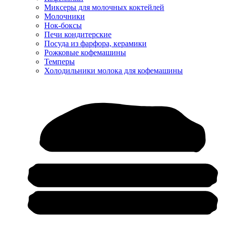
Миксеры для молочных коктейлей
Молочники
Нок-боксы
Печи кондитерские
Посуда из фарфора, керамики
Рожковые кофемашины
Темперы
Холодильники молока для кофемашины