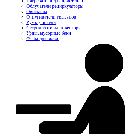
Нагреватели для полотенец
Облучатели рециркуляторы
Овоскопы
Отпугиватели грызунов
Рукосушители
Стерилизаторы инвентаря
Урны, мусорные баки
Фены для волос