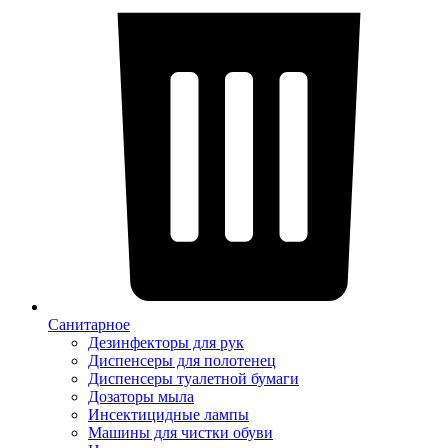
Санитарное
Дезинфекторы для рук
Диспенсеры для полотенец
Диспенсеры туалетной бумаги
Дозаторы мыла
Инсектицидные лампы
Машины для чистки обуви