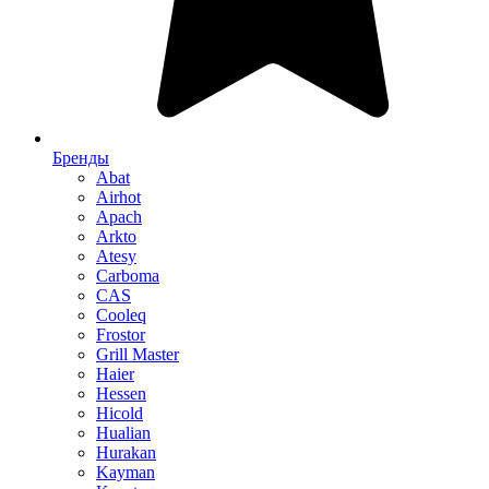
Бренды
Abat
Airhot
Apach
Arkto
Atesy
Carboma
CAS
Cooleq
Frostor
Grill Master
Haier
Hessen
Hicold
Hualian
Hurakan
Kayman