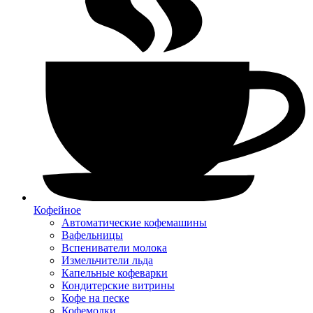
Кофейное
Автоматические кофемашины
Вафельницы
Вспениватели молока
Измельчители льда
Капельные кофеварки
Кондитерские витрины
Кофе на песке
Кофемолки