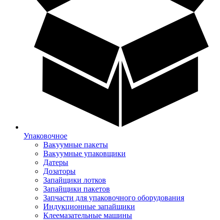
Упаковочное
Вакуумные пакеты
Вакуумные упаковщики
Датеры
Дозаторы
Запайщики лотков
Запайщики пакетов
Запчасти для упаковочного оборудования
Индукционные запайщики
Клеемазательные машины