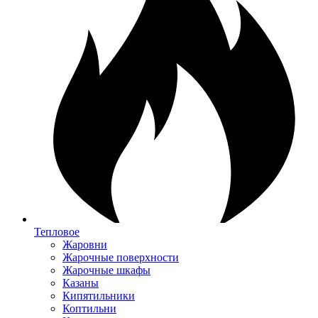
Тепловое
Жаровни
Жарочные поверхности
Жарочные шкафы
Казаны
Кипятильники
Коптильни