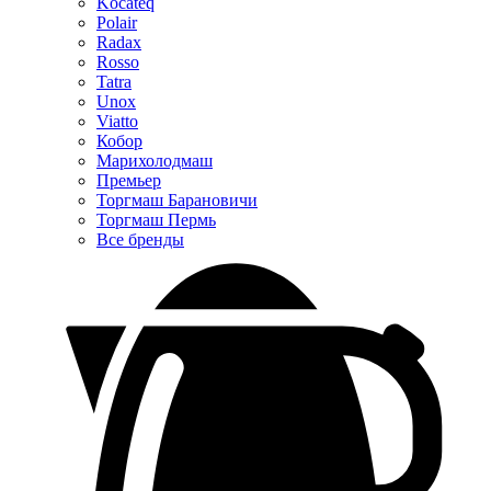
Kocateq
Polair
Radax
Rosso
Tatra
Unox
Viatto
Кобор
Марихолодмаш
Премьер
Торгмаш Барановичи
Торгмаш Пермь
Все бренды