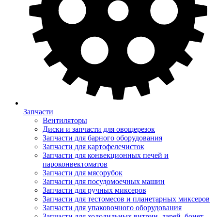
Запчасти
Вентиляторы
Диски и запчасти для овощерезок
Запчасти для барного оборудования
Запчасти для картофелечисток
Запчасти для конвекционных печей и
пароконвектоматов
Запчасти для мясорубок
Запчасти для посудомоечных машин
Запчасти для ручных миксеров
Запчасти для тестомесов и планетарных миксеров
Запчасти для упаковочного оборудования
Запчасти для холодильных витрин, ларей, бонет