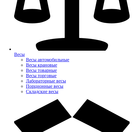
Весы
Весы автомобильные
Весы крановые
Весы товарные
Весы торговые
Лабораторные весы
Порционные весы
Складские весы