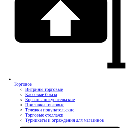
Торговое
Витрины торговые
Кассовые боксы
Корзины покупательские
Прилавки торговые
Тележки покупательские
Торговые стеллажи
Турникеты и ограждения для магазинов