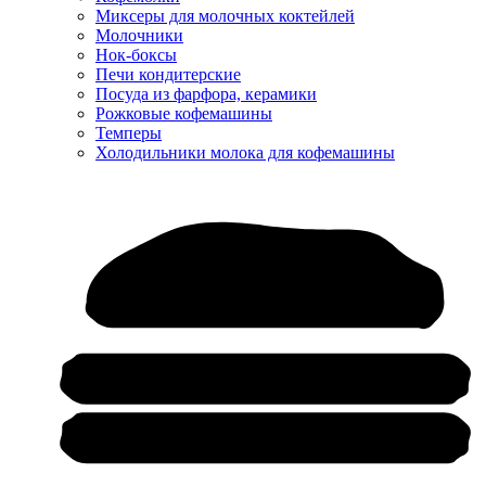
Миксеры для молочных коктейлей
Молочники
Нок-боксы
Печи кондитерские
Посуда из фарфора, керамики
Рожковые кофемашины
Темперы
Холодильники молока для кофемашины