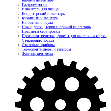
Барный инвентарь
Гастроемкости
Инвентарь для пиццы
Кондитерский инвентарь
Кухонный инвентарь
Наплитная посуда
Ножи, доски, терки и прочий инвентарь
Предметы сервировки
Противни, решетки, формы для выпечки и жарки
Стеклянная посуда
Столовые приборы
Термоконтейнеры и термосы
Фарфор, керамика