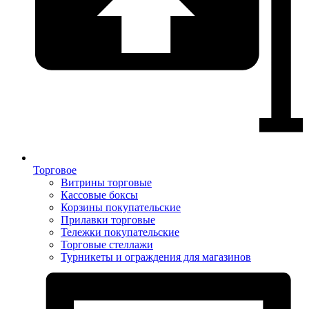
Торговое
Витрины торговые
Кассовые боксы
Корзины покупательские
Прилавки торговые
Тележки покупательские
Торговые стеллажи
Турникеты и ограждения для магазинов