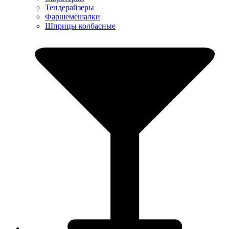
Тендерайзеры
Фаршемешалки
Шприцы колбасные