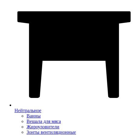
Нейтральное
Ванны
Вешала для мяса
Жироуловители
Зонты вентиляционные