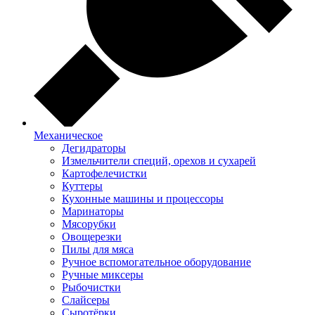
Механическое
Дегидраторы
Измельчители специй, орехов и сухарей
Картофелечистки
Куттеры
Кухонные машины и процессоры
Маринаторы
Мясорубки
Овощерезки
Пилы для мяса
Ручное вспомогательное оборудование
Ручные миксеры
Рыбочистки
Слайсеры
Сыротёрки