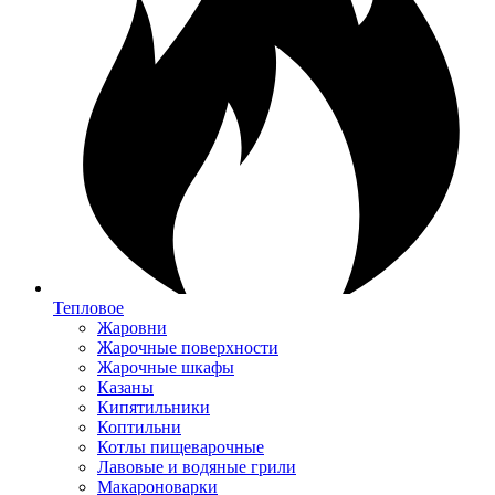
Тепловое
Жаровни
Жарочные поверхности
Жарочные шкафы
Казаны
Кипятильники
Коптильни
Котлы пищеварочные
Лавовые и водяные грили
Макароноварки