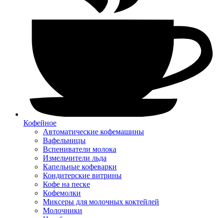
Кофейное
Автоматические кофемашины
Вафельницы
Вспениватели молока
Измельчители льда
Капельные кофеварки
Кондитерские витрины
Кофе на песке
Кофемолки
Миксеры для молочных коктейлей
Молочники