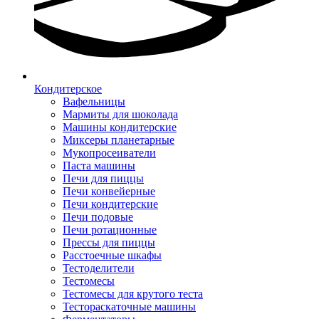
Кондитерское
Вафельницы
Мармиты для шоколада
Машины кондитерские
Миксеры планетарные
Мукопросеиватели
Паста машины
Печи для пиццы
Печи конвейерные
Печи кондитерские
Печи подовые
Печи ротационные
Прессы для пиццы
Расстоечные шкафы
Тестоделители
Тестомесы
Тестомесы для крутого теста
Тестораскаточные машины