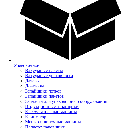
Упаковочное
Вакуумные пакеты
Вакуумные упаковщики
Датеры
Дозаторы
Запайщики лотков
Запайщики пакетов
Запчасти для упаковочного оборудования
Индукционные запайщики
Клеемазательные машины
Клипсаторы
Мешкозашивочные машины
Паллетоупаковщики