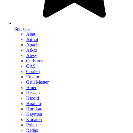
Бренды
Abat
Airhot
Apach
Arkto
Atesy
Carboma
CAS
Cooleq
Frostor
Grill Master
Haier
Hessen
Hicold
Hualian
Hurakan
Kayman
Kocateq
Polair
Radax