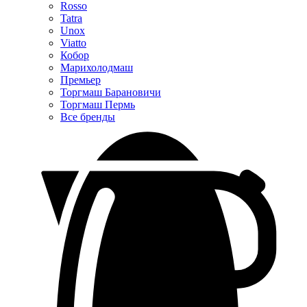
Rosso
Tatra
Unox
Viatto
Кобор
Марихолодмаш
Премьер
Торгмаш Барановичи
Торгмаш Пермь
Все бренды