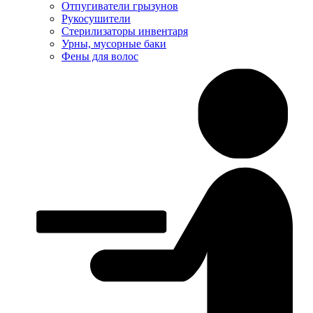
Отпугиватели грызунов
Рукосушители
Стерилизаторы инвентаря
Урны, мусорные баки
Фены для волос