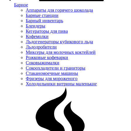
Барное
Аппараты для горячего шоколада
Барные станции
Барный инвентарь
Блендеры
Кегераторы для пива
Кофемолки
Льдогенераторы кубикового льда
Льдодробители
Миксеры для молочных коктейлей
Рожковые кофеварки
Соковыжималки
Сокоохладители и граниторы
Стаканомоечные машины
Фризеры для мороженого
Холодильники витрины маленькие