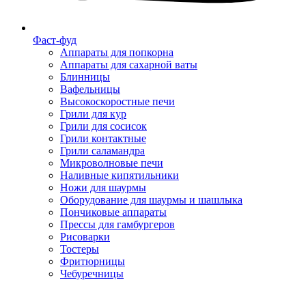
Фаст-фуд
Аппараты для попкорна
Аппараты для сахарной ваты
Блинницы
Вафельницы
Высокоскоростные печи
Грили для кур
Грили для сосисок
Грили контактные
Грили саламандра
Микроволновые печи
Наливные кипятильники
Ножи для шаурмы
Оборудование для шаурмы и шашлыка
Пончиковые аппараты
Прессы для гамбургеров
Рисоварки
Тостеры
Фритюрницы
Чебуречницы