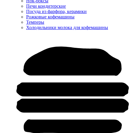
Нок-боксы
Печи кондитерские
Посуда из фарфора, керамики
Рожковые кофемашины
Темперы
Холодильники молока для кофемашины