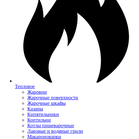
Тепловое
Жаровни
Жарочные поверхности
Жарочные шкафы
Казаны
Кипятильники
Коптильни
Котлы пищеварочные
Лавовые и водяные грили
Макароноварки