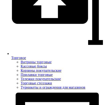
Торговое
Витрины торговые
Кассовые боксы
Корзины покупательские
Прилавки торговые
Тележки покупательские
Торговые стеллажи
Турникеты и ограждения для магазинов