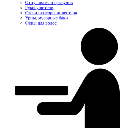
Отпугиватели грызунов
Рукосушители
Стерилизаторы инвентаря
Урны, мусорные баки
Фены для волос