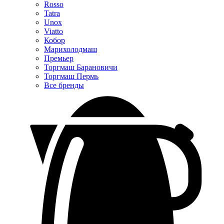
Rosso
Tatra
Unox
Viatto
Кобор
Марихолодмаш
Премьер
Торгмаш Барановичи
Торгмаш Пермь
Все бренды