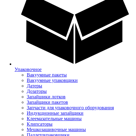
Упаковочное
Вакуумные пакеты
Вакуумные упаковщики
Датеры
Дозаторы
Запайщики лотков
Запайщики пакетов
Запчасти для упаковочного оборудования
Индукционные запайщики
Клеемазательные машины
Клипсаторы
Мешкозашивочные машины
Паллетоупаковщики