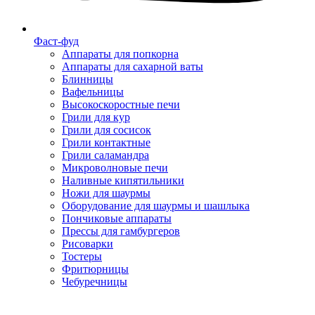
Фаст-фуд
Аппараты для попкорна
Аппараты для сахарной ваты
Блинницы
Вафельницы
Высокоскоростные печи
Грили для кур
Грили для сосисок
Грили контактные
Грили саламандра
Микроволновые печи
Наливные кипятильники
Ножи для шаурмы
Оборудование для шаурмы и шашлыка
Пончиковые аппараты
Прессы для гамбургеров
Рисоварки
Тостеры
Фритюрницы
Чебуречницы