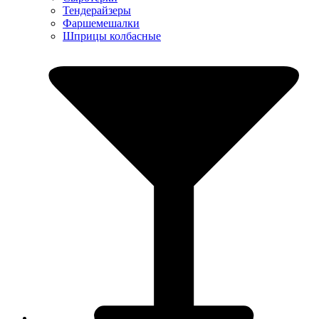
Тендерайзеры
Фаршемешалки
Шприцы колбасные