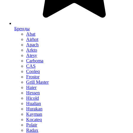
Бренды
Abat
Airhot
Apach
Arkto
Atesy
Carboma
CAS
Cooleq
Frostor
Grill Master
Haier
Hessen
Hicold
Hualian
Hurakan
Kayman
Kocateq
Polair
Radax