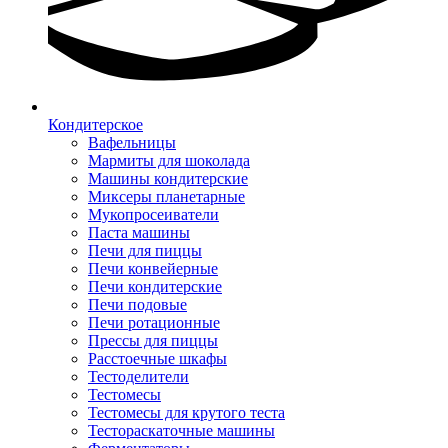
Кондитерское
Вафельницы
Мармиты для шоколада
Машины кондитерские
Миксеры планетарные
Мукопросеиватели
Паста машины
Печи для пиццы
Печи конвейерные
Печи кондитерские
Печи подовые
Печи ротационные
Прессы для пиццы
Расстоечные шкафы
Тестоделители
Тестомесы
Тестомесы для крутого теста
Тестораскаточные машины