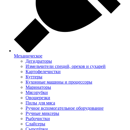
Механическое
Дегидраторы
Измельчители специй, орехов и сухарей
Картофелечистки
Куттеры
Кухонные машины и процессоры
Маринаторы
Мясорубки
Овощерезки
Пилы для мяса
Ручное вспомогательное оборудование
Ручные миксеры
Рыбочистки
Слайсеры
Сыротёрки