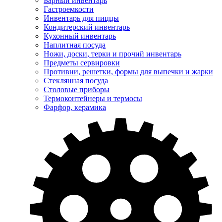
Барный инвентарь
Гастроемкости
Инвентарь для пиццы
Кондитерский инвентарь
Кухонный инвентарь
Наплитная посуда
Ножи, доски, терки и прочий инвентарь
Предметы сервировки
Противни, решетки, формы для выпечки и жарки
Стеклянная посуда
Столовые приборы
Термоконтейнеры и термосы
Фарфор, керамика