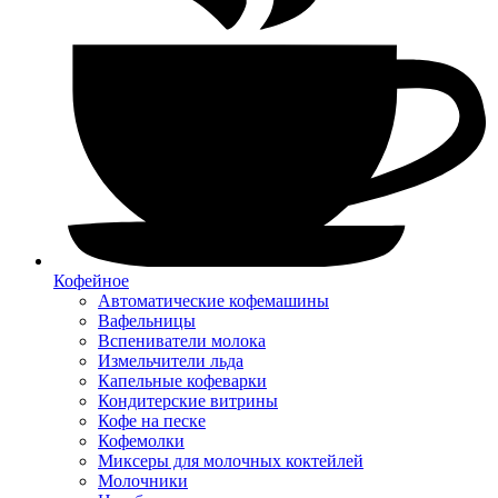
Кофейное
Автоматические кофемашины
Вафельницы
Вспениватели молока
Измельчители льда
Капельные кофеварки
Кондитерские витрины
Кофе на песке
Кофемолки
Миксеры для молочных коктейлей
Молочники