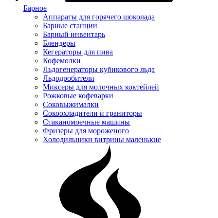
Барное
Аппараты для горячего шоколада
Барные станции
Барный инвентарь
Блендеры
Кегераторы для пива
Кофемолки
Льдогенераторы кубикового льда
Льдодробители
Миксеры для молочных коктейлей
Рожковые кофеварки
Соковыжималки
Сокоохладители и граниторы
Стаканомоечные машины
Фризеры для мороженого
Холодильники витрины маленькие