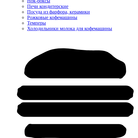
Нок-боксы
Печи кондитерские
Посуда из фарфора, керамики
Рожковые кофемашины
Темперы
Холодильники молока для кофемашины