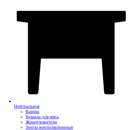
Нейтральное
Ванны
Вешала для мяса
Жироуловители
Зонты вентиляционные