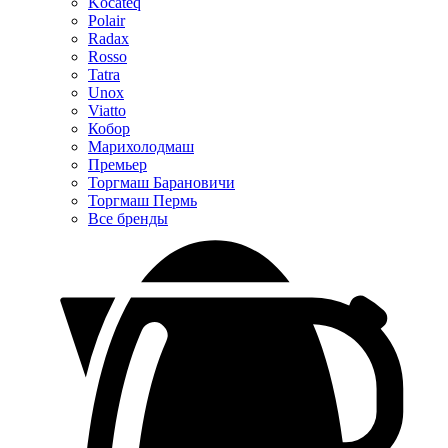
Kocateq
Polair
Radax
Rosso
Tatra
Unox
Viatto
Кобор
Марихолодмаш
Премьер
Торгмаш Барановичи
Торгмаш Пермь
Все бренды