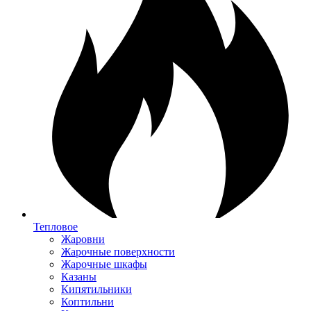
Тепловое
Жаровни
Жарочные поверхности
Жарочные шкафы
Казаны
Кипятильники
Коптильни