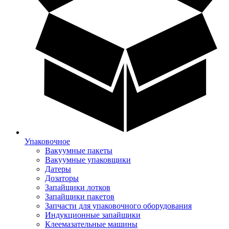
Упаковочное
Вакуумные пакеты
Вакуумные упаковщики
Датеры
Дозаторы
Запайщики лотков
Запайщики пакетов
Запчасти для упаковочного оборудования
Индукционные запайщики
Клеемазательные машины