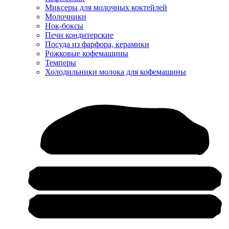
Миксеры для молочных коктейлей
Молочники
Нок-боксы
Печи кондитерские
Посуда из фарфора, керамики
Рожковые кофемашины
Темперы
Холодильники молока для кофемашины