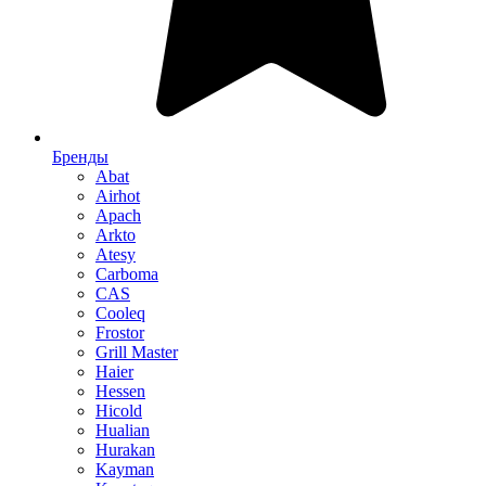
Бренды
Abat
Airhot
Apach
Arkto
Atesy
Carboma
CAS
Cooleq
Frostor
Grill Master
Haier
Hessen
Hicold
Hualian
Hurakan
Kayman