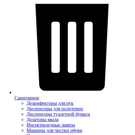
Санитарное
Дезинфекторы для рук
Диспенсеры для полотенец
Диспенсеры туалетной бумаги
Дозаторы мыла
Инсектицидные лампы
Машины для чистки обуви