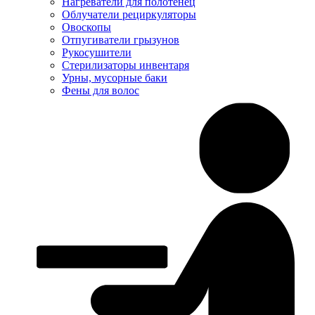
Нагреватели для полотенец
Облучатели рециркуляторы
Овоскопы
Отпугиватели грызунов
Рукосушители
Стерилизаторы инвентаря
Урны, мусорные баки
Фены для волос