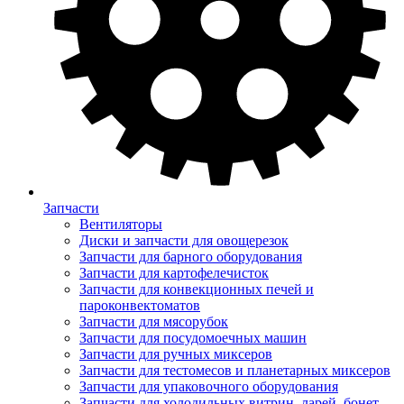
Запчасти
Вентиляторы
Диски и запчасти для овощерезок
Запчасти для барного оборудования
Запчасти для картофелечисток
Запчасти для конвекционных печей и
пароконвектоматов
Запчасти для мясорубок
Запчасти для посудомоечных машин
Запчасти для ручных миксеров
Запчасти для тестомесов и планетарных миксеров
Запчасти для упаковочного оборудования
Запчасти для холодильных витрин, ларей, бонет