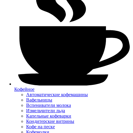
Кофейное
Автоматические кофемашины
Вафельницы
Вспениватели молока
Измельчители льда
Капельные кофеварки
Кондитерские витрины
Кофе на песке
Кофемолки