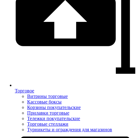
Торговое
Витрины торговые
Кассовые боксы
Корзины покупательские
Прилавки торговые
Тележки покупательские
Торговые стеллажи
Турникеты и ограждения для магазинов