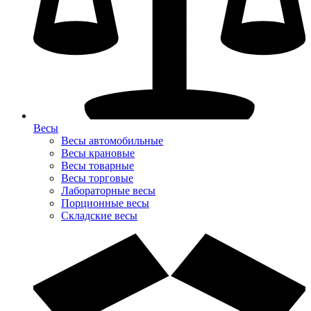
Весы
Весы автомобильные
Весы крановые
Весы товарные
Весы торговые
Лабораторные весы
Порционные весы
Складские весы