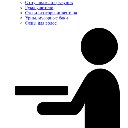
Отпугиватели грызунов
Рукосушители
Стерилизаторы инвентаря
Урны, мусорные баки
Фены для волос