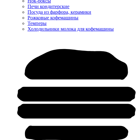
Нок-боксы
Печи кондитерские
Посуда из фарфора, керамики
Рожковые кофемашины
Темперы
Холодильники молока для кофемашины