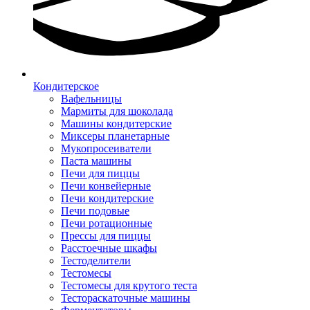
Кондитерское
Вафельницы
Мармиты для шоколада
Машины кондитерские
Миксеры планетарные
Мукопросеиватели
Паста машины
Печи для пиццы
Печи конвейерные
Печи кондитерские
Печи подовые
Печи ротационные
Прессы для пиццы
Расстоечные шкафы
Тестоделители
Тестомесы
Тестомесы для крутого теста
Тестораскаточные машины