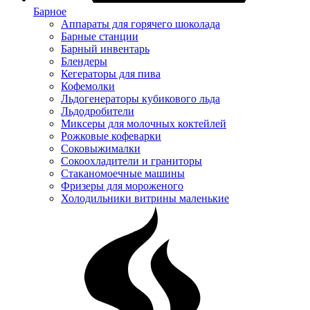
Барное
Аппараты для горячего шоколада
Барные станции
Барный инвентарь
Блендеры
Кегераторы для пива
Кофемолки
Льдогенераторы кубикового льда
Льдодробители
Миксеры для молочных коктейлей
Рожковые кофеварки
Соковыжималки
Сокоохладители и граниторы
Стаканомоечные машины
Фризеры для мороженого
Холодильники витрины маленькие