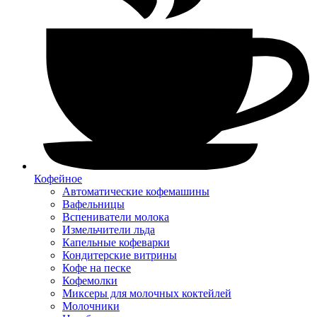
Кофейное
Автоматические кофемашины
Вафельницы
Вспениватели молока
Измельчители льда
Капельные кофеварки
Кондитерские витрины
Кофе на песке
Кофемолки
Миксеры для молочных коктейлей
Молочники