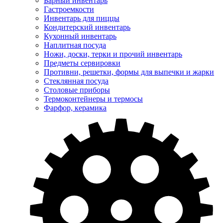
Барный инвентарь
Гастроемкости
Инвентарь для пиццы
Кондитерский инвентарь
Кухонный инвентарь
Наплитная посуда
Ножи, доски, терки и прочий инвентарь
Предметы сервировки
Противни, решетки, формы для выпечки и жарки
Стеклянная посуда
Столовые приборы
Термоконтейнеры и термосы
Фарфор, керамика