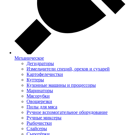
Механическое
Дегидраторы
Измельчители специй, орехов и сухарей
Картофелечистки
Куттеры
Кухонные машины и процессоры
Маринаторы
Мясорубки
Овощерезки
Пилы для мяса
Ручное вспомогательное оборудование
Ручные миксеры
Рыбочистки
Слайсеры
Сыротёрки