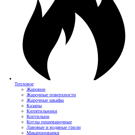
Тепловое
Жаровни
Жарочные поверхности
Жарочные шкафы
Казаны
Кипятильники
Коптильни
Котлы пищеварочные
Лавовые и водяные грили
Макароноварки