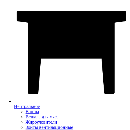
Нейтральное
Ванны
Вешала для мяса
Жироуловители
Зонты вентиляционные