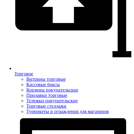
Торговое
Витрины торговые
Кассовые боксы
Корзины покупательские
Прилавки торговые
Тележки покупательские
Торговые стеллажи
Турникеты и ограждения для магазинов