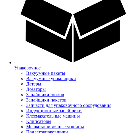
Упаковочное
Вакуумные пакеты
Вакуумные упаковщики
Датеры
Дозаторы
Запайщики лотков
Запайщики пакетов
Запчасти для упаковочного оборудования
Индукционные запайщики
Клеемазательные машины
Клипсаторы
Мешкозашивочные машины
Паллетоупаковщики