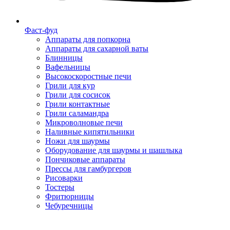
Фаст-фуд
Аппараты для попкорна
Аппараты для сахарной ваты
Блинницы
Вафельницы
Высокоскоростные печи
Грили для кур
Грили для сосисок
Грили контактные
Грили саламандра
Микроволновые печи
Наливные кипятильники
Ножи для шаурмы
Оборудование для шаурмы и шашлыка
Пончиковые аппараты
Прессы для гамбургеров
Рисоварки
Тостеры
Фритюрницы
Чебуречницы