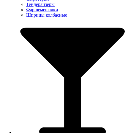
Тендерайзеры
Фаршемешалки
Шприцы колбасные