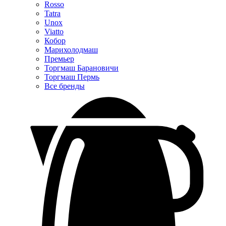
Rosso
Tatra
Unox
Viatto
Кобор
Марихолодмаш
Премьер
Торгмаш Барановичи
Торгмаш Пермь
Все бренды