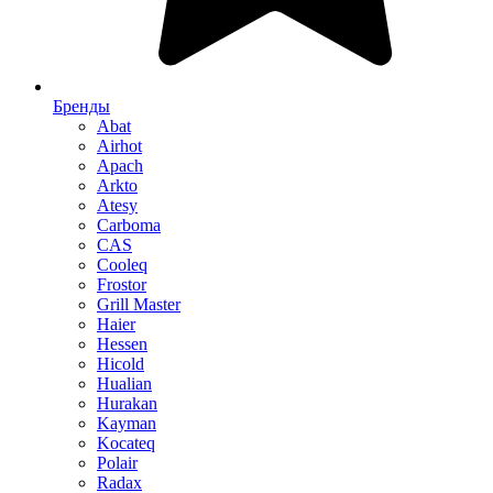
Бренды
Abat
Airhot
Apach
Arkto
Atesy
Carboma
CAS
Cooleq
Frostor
Grill Master
Haier
Hessen
Hicold
Hualian
Hurakan
Kayman
Kocateq
Polair
Radax