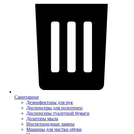
Санитарное
Дезинфекторы для рук
Диспенсеры для полотенец
Диспенсеры туалетной бумаги
Дозаторы мыла
Инсектицидные лампы
Машины для чистки обуви