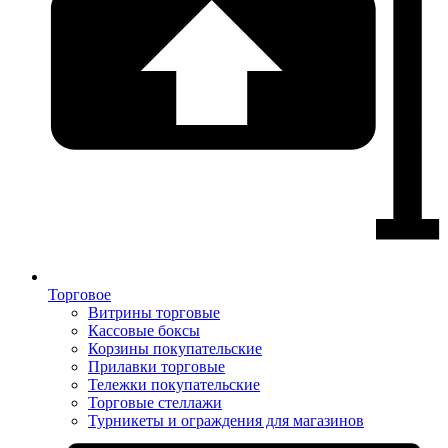
Торговое
Витрины торговые
Кассовые боксы
Корзины покупательские
Прилавки торговые
Тележки покупательские
Торговые стеллажи
Турникеты и ограждения для магазинов