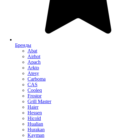
Бренды
Abat
Airhot
Apach
Arkto
Atesy
Carboma
CAS
Cooleq
Frostor
Grill Master
Haier
Hessen
Hicold
Hualian
Hurakan
Kayman