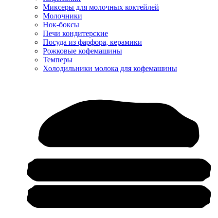
Миксеры для молочных коктейлей
Молочники
Нок-боксы
Печи кондитерские
Посуда из фарфора, керамики
Рожковые кофемашины
Темперы
Холодильники молока для кофемашины