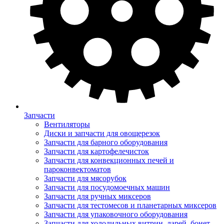
Запчасти
Вентиляторы
Диски и запчасти для овощерезок
Запчасти для барного оборудования
Запчасти для картофелечисток
Запчасти для конвекционных печей и
пароконвектоматов
Запчасти для мясорубок
Запчасти для посудомоечных машин
Запчасти для ручных миксеров
Запчасти для тестомесов и планетарных миксеров
Запчасти для упаковочного оборудования
Запчасти для холодильных витрин, ларей, бонет