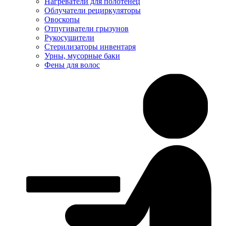
Нагреватели для полотенец
Облучатели рециркуляторы
Овоскопы
Отпугиватели грызунов
Рукосушители
Стерилизаторы инвентаря
Урны, мусорные баки
Фены для волос