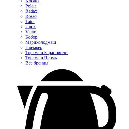
Kocateq
Polair
Radax
Rosso
Tatra
Unox
Viatto
Кобор
Марихолодмаш
Премьер
Торгмаш Барановичи
Торгмаш Пермь
Все бренды