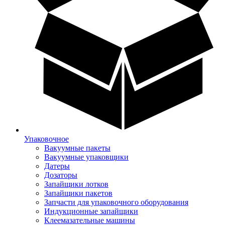
Упаковочное
Вакуумные пакеты
Вакуумные упаковщики
Датеры
Дозаторы
Запайщики лотков
Запайщики пакетов
Запчасти для упаковочного оборудования
Индукционные запайщики
Клеемазательные машины