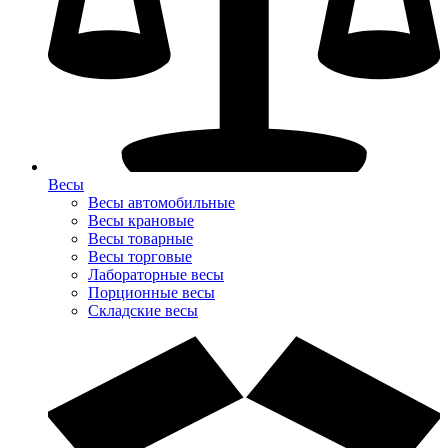
Весы
Весы автомобильные
Весы крановые
Весы товарные
Весы торговые
Лабораторные весы
Порционные весы
Складские весы