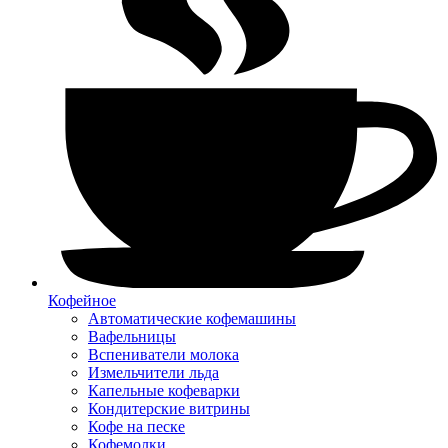
Кофейное
Автоматические кофемашины
Вафельницы
Вспениватели молока
Измельчители льда
Капельные кофеварки
Кондитерские витрины
Кофе на песке
Кофемолки