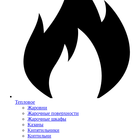
Тепловое
Жаровни
Жарочные поверхности
Жарочные шкафы
Казаны
Кипятильники
Коптильни