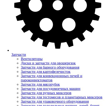
Запчасти
Вентиляторы
Диски и запчасти для овощерезок
Запчасти для барного оборудования
Запчасти для картофелечисток
Запчасти для конвекционных печей и
пароконвектоматов
Запчасти для мясорубок
Запчасти для посудомоечных машин
Запчасти для ручных миксеров
Запчасти для тестомесов и планетарных миксеров
Запчасти для упаковочного оборудования
Запчасти для холодильных витрин, ларей, бонет