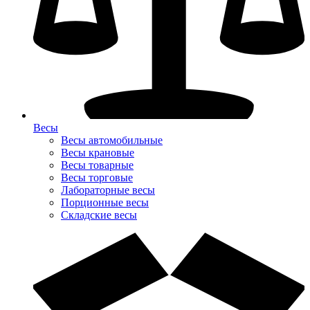
Весы
Весы автомобильные
Весы крановые
Весы товарные
Весы торговые
Лабораторные весы
Порционные весы
Складские весы