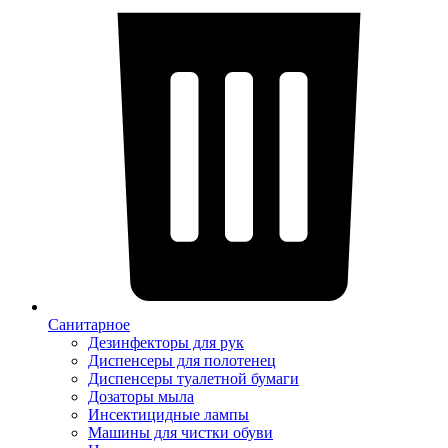
Санитарное
Дезинфекторы для рук
Диспенсеры для полотенец
Диспенсеры туалетной бумаги
Дозаторы мыла
Инсектицидные лампы
Машины для чистки обуви