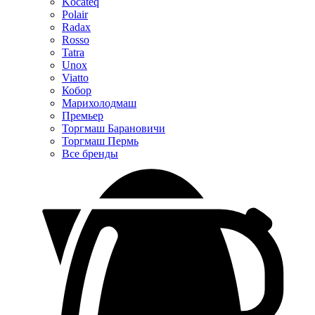
Kocateq
Polair
Radax
Rosso
Tatra
Unox
Viatto
Кобор
Марихолодмаш
Премьер
Торгмаш Барановичи
Торгмаш Пермь
Все бренды