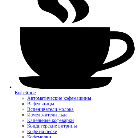
Кофейное
Автоматические кофемашины
Вафельницы
Вспениватели молока
Измельчители льда
Капельные кофеварки
Кондитерские витрины
Кофе на песке
Кофемолки