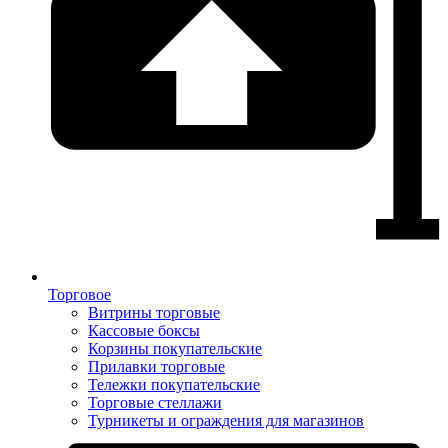
Торговое
Витрины торговые
Кассовые боксы
Корзины покупательские
Прилавки торговые
Тележки покупательские
Торговые стеллажи
Турникеты и ограждения для магазинов