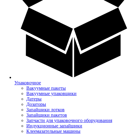
Упаковочное
Вакуумные пакеты
Вакуумные упаковщики
Датеры
Дозаторы
Запайщики лотков
Запайщики пакетов
Запчасти для упаковочного оборудования
Индукционные запайщики
Клеемазательные машины