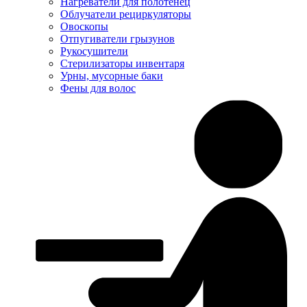
Нагреватели для полотенец
Облучатели рециркуляторы
Овоскопы
Отпугиватели грызунов
Рукосушители
Стерилизаторы инвентаря
Урны, мусорные баки
Фены для волос