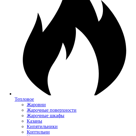
Тепловое
Жаровни
Жарочные поверхности
Жарочные шкафы
Казаны
Кипятильники
Коптильни