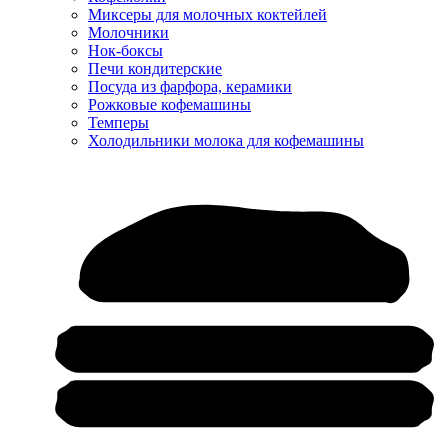
Миксеры для молочных коктейлей
Молочники
Нок-боксы
Печи кондитерские
Посуда из фарфора, керамики
Рожковые кофемашины
Темперы
Холодильники молока для кофемашины