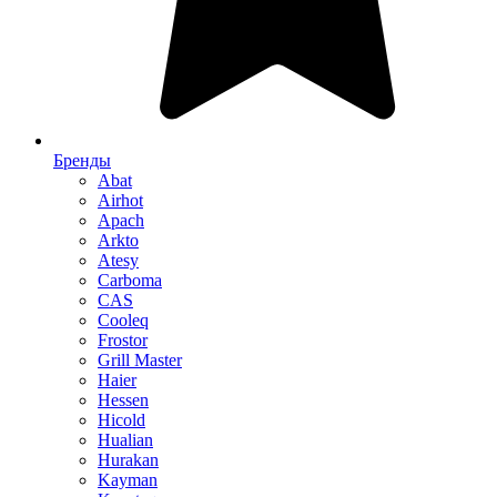
Бренды
Abat
Airhot
Apach
Arkto
Atesy
Carboma
CAS
Cooleq
Frostor
Grill Master
Haier
Hessen
Hicold
Hualian
Hurakan
Kayman