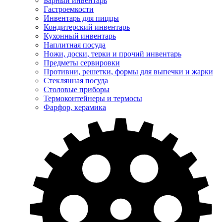
Барный инвентарь
Гастроемкости
Инвентарь для пиццы
Кондитерский инвентарь
Кухонный инвентарь
Наплитная посуда
Ножи, доски, терки и прочий инвентарь
Предметы сервировки
Противни, решетки, формы для выпечки и жарки
Стеклянная посуда
Столовые приборы
Термоконтейнеры и термосы
Фарфор, керамика