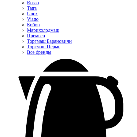
Rosso
Tatra
Unox
Viatto
Кобор
Марихолодмаш
Премьер
Торгмаш Барановичи
Торгмаш Пермь
Все бренды