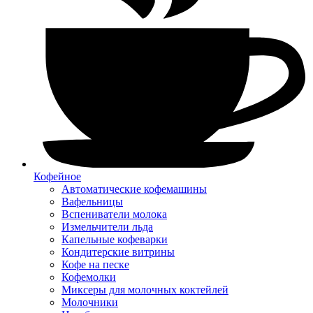
Кофейное
Автоматические кофемашины
Вафельницы
Вспениватели молока
Измельчители льда
Капельные кофеварки
Кондитерские витрины
Кофе на песке
Кофемолки
Миксеры для молочных коктейлей
Молочники