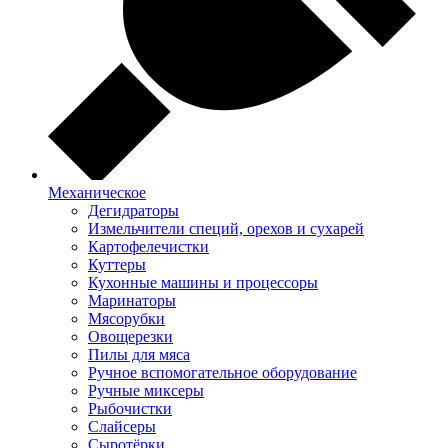
Механическое
Дегидраторы
Измельчители специй, орехов и сухарей
Картофелечистки
Куттеры
Кухонные машины и процессоры
Маринаторы
Мясорубки
Овощерезки
Пилы для мяса
Ручное вспомогательное оборудование
Ручные миксеры
Рыбочистки
Слайсеры
Сыротёрки