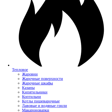
Тепловое
Жаровни
Жарочные поверхности
Жарочные шкафы
Казаны
Кипятильники
Коптильни
Котлы пищеварочные
Лавовые и водяные грили
Макароноварки