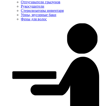
Отпугиватели грызунов
Рукосушители
Стерилизаторы инвентаря
Урны, мусорные баки
Фены для волос