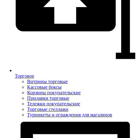
Торговое
Витрины торговые
Кассовые боксы
Корзины покупательские
Прилавки торговые
Тележки покупательские
Торговые стеллажи
Турникеты и ограждения для магазинов