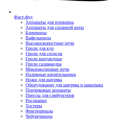
Фаст-фуд
Аппараты для попкорна
Аппараты для сахарной ваты
Блинницы
Вафельницы
Высокоскоростные печи
Грили для кур
Грили для сосисок
Грили контактные
Грили саламандра
Микроволновые печи
Наливные кипятильники
Ножи для шаурмы
Оборудование для шаурмы и шашлыка
Пончиковые аппараты
Прессы для гамбургеров
Рисоварки
Тостеры
Фритюрницы
Чебуречницы