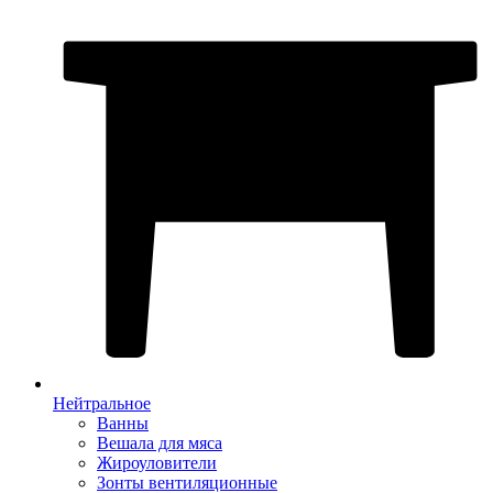
Нейтральное
Ванны
Вешала для мяса
Жироуловители
Зонты вентиляционные