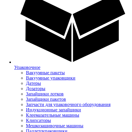
Упаковочное
Вакуумные пакеты
Вакуумные упаковщики
Датеры
Дозаторы
Запайщики лотков
Запайщики пакетов
Запчасти для упаковочного оборудования
Индукционные запайщики
Клеемазательные машины
Клипсаторы
Мешкозашивочные машины
Паллетоупаковщики