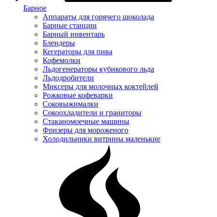
Барное
Аппараты для горячего шоколада
Барные станции
Барный инвентарь
Блендеры
Кегераторы для пива
Кофемолки
Льдогенераторы кубикового льда
Льдодробители
Миксеры для молочных коктейлей
Рожковые кофеварки
Соковыжималки
Сокоохладители и граниторы
Стаканомоечные машины
Фризеры для мороженого
Холодильники витрины маленькие