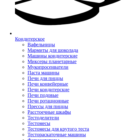
Кондитерское
Вафельницы
Мармиты для шоколада
Машины кондитерские
Миксеры планетарные
Мукопросеиватели
Паста машины
Печи для пиццы
Печи конвейерные
Печи кондитерские
Печи подовые
Печи ротационные
Прессы для пиццы
Расстоечные шкафы
Тестоделители
Тестомесы
Тестомесы для крутого теста
Тестораскаточные машины