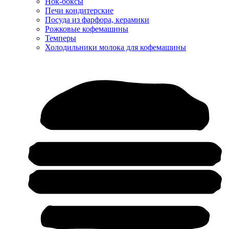
Нок-боксы
Печи кондитерские
Посуда из фарфора, керамики
Рожковые кофемашины
Темперы
Холодильники молока для кофемашины