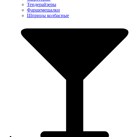
Тендерайзеры
Фаршемешалки
Шприцы колбасные