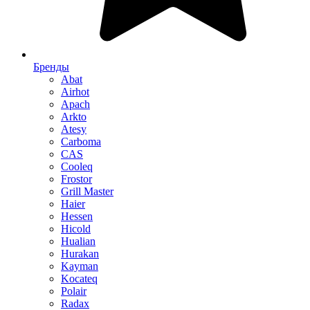
Бренды
Abat
Airhot
Apach
Arkto
Atesy
Carboma
CAS
Cooleq
Frostor
Grill Master
Haier
Hessen
Hicold
Hualian
Hurakan
Kayman
Kocateq
Polair
Radax