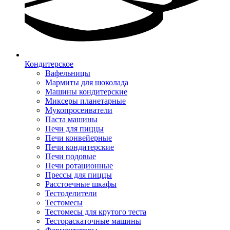
Кондитерское
Вафельницы
Мармиты для шоколада
Машины кондитерские
Миксеры планетарные
Мукопросеиватели
Паста машины
Печи для пиццы
Печи конвейерные
Печи кондитерские
Печи подовые
Печи ротационные
Прессы для пиццы
Расстоечные шкафы
Тестоделители
Тестомесы
Тестомесы для крутого теста
Тестораскаточные машины