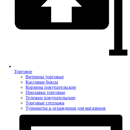
Торговое
Витрины торговые
Кассовые боксы
Корзины покупательские
Прилавки торговые
Тележки покупательские
Торговые стеллажи
Турникеты и ограждения для магазинов