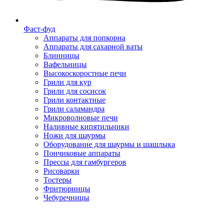
Фаст-фуд
Аппараты для попкорна
Аппараты для сахарной ваты
Блинницы
Вафельницы
Высокоскоростные печи
Грили для кур
Грили для сосисок
Грили контактные
Грили саламандра
Микроволновые печи
Наливные кипятильники
Ножи для шаурмы
Оборудование для шаурмы и шашлыка
Пончиковые аппараты
Прессы для гамбургеров
Рисоварки
Тостеры
Фритюрницы
Чебуречницы