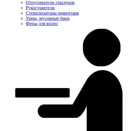
Отпугиватели грызунов
Рукосушители
Стерилизаторы инвентаря
Урны, мусорные баки
Фены для волос