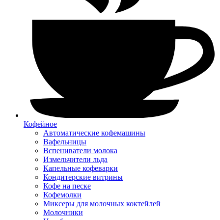
Кофейное
Автоматические кофемашины
Вафельницы
Вспениватели молока
Измельчители льда
Капельные кофеварки
Кондитерские витрины
Кофе на песке
Кофемолки
Миксеры для молочных коктейлей
Молочники