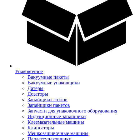
Упаковочное
Вакуумные пакеты
Вакуумные упаковщики
Датеры
Дозаторы
Запайщики лотков
Запайщики пакетов
Запчасти для упаковочного оборудования
Индукционные запайщики
Клеемазательные машины
Клипсаторы
Мешкозашивочные машины
Паллетоупаковщики