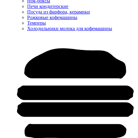
Нок-боксы
Печи кондитерские
Посуда из фарфора, керамики
Рожковые кофемашины
Темперы
Холодильники молока для кофемашины