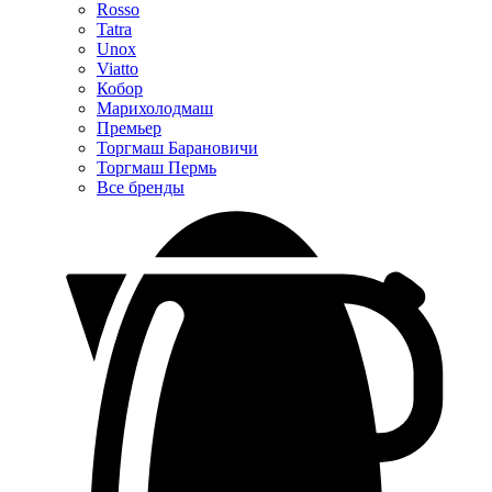
Rosso
Tatra
Unox
Viatto
Кобор
Марихолодмаш
Премьер
Торгмаш Барановичи
Торгмаш Пермь
Все бренды