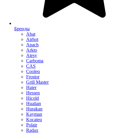
Бренды
Abat
Airhot
Apach
Arkto
Atesy
Carboma
CAS
Cooleq
Frostor
Grill Master
Haier
Hessen
Hicold
Hualian
Hurakan
Kayman
Kocateq
Polair
Radax