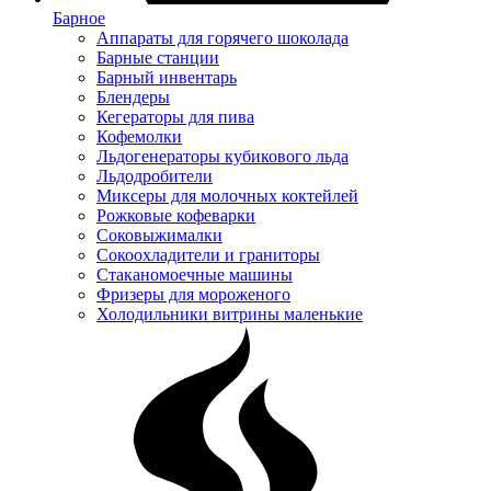
Барное
Аппараты для горячего шоколада
Барные станции
Барный инвентарь
Блендеры
Кегераторы для пива
Кофемолки
Льдогенераторы кубикового льда
Льдодробители
Миксеры для молочных коктейлей
Рожковые кофеварки
Соковыжималки
Сокоохладители и граниторы
Стаканомоечные машины
Фризеры для мороженого
Холодильники витрины маленькие