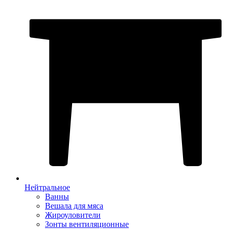
Нейтральное
Ванны
Вешала для мяса
Жироуловители
Зонты вентиляционные