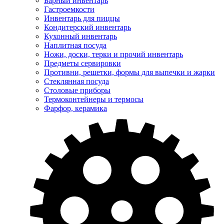
Барный инвентарь
Гастроемкости
Инвентарь для пиццы
Кондитерский инвентарь
Кухонный инвентарь
Наплитная посуда
Ножи, доски, терки и прочий инвентарь
Предметы сервировки
Противни, решетки, формы для выпечки и жарки
Стеклянная посуда
Столовые приборы
Термоконтейнеры и термосы
Фарфор, керамика