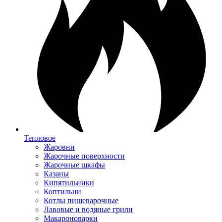
Тепловое
Жаровни
Жарочные поверхности
Жарочные шкафы
Казаны
Кипятильники
Коптильни
Котлы пищеварочные
Лавовые и водяные грили
Макароноварки