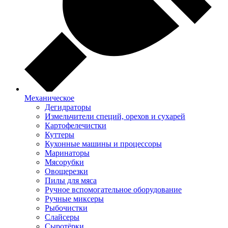
Механическое
Дегидраторы
Измельчители специй, орехов и сухарей
Картофелечистки
Куттеры
Кухонные машины и процессоры
Маринаторы
Мясорубки
Овощерезки
Пилы для мяса
Ручное вспомогательное оборудование
Ручные миксеры
Рыбочистки
Слайсеры
Сыротёрки