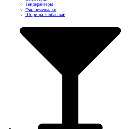
Тендерайзеры
Фаршемешалки
Шприцы колбасные