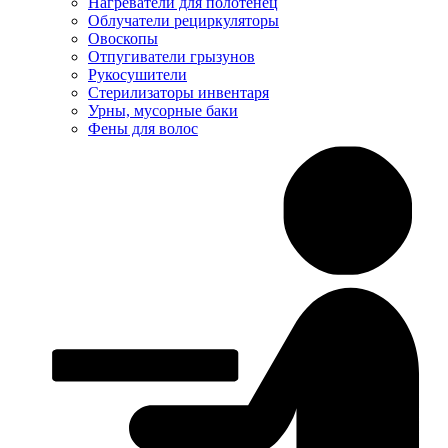
Нагреватели для полотенец
Облучатели рециркуляторы
Овоскопы
Отпугиватели грызунов
Рукосушители
Стерилизаторы инвентаря
Урны, мусорные баки
Фены для волос