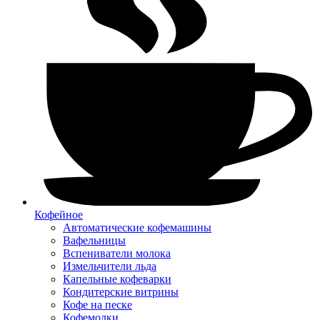
Кофейное
Автоматические кофемашины
Вафельницы
Вспениватели молока
Измельчители льда
Капельные кофеварки
Кондитерские витрины
Кофе на песке
Кофемолки