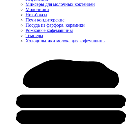
Миксеры для молочных коктейлей
Молочники
Нок-боксы
Печи кондитерские
Посуда из фарфора, керамики
Рожковые кофемашины
Темперы
Холодильники молока для кофемашины