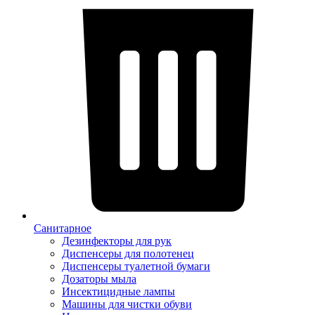
Санитарное
Дезинфекторы для рук
Диспенсеры для полотенец
Диспенсеры туалетной бумаги
Дозаторы мыла
Инсектицидные лампы
Машины для чистки обуви