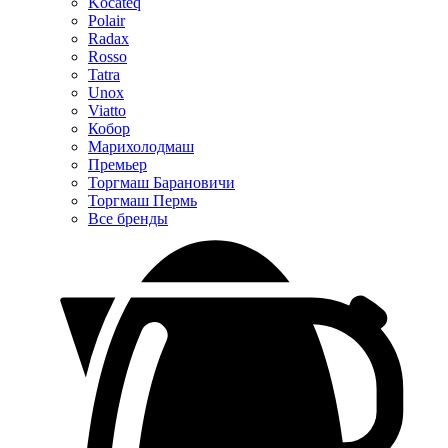
Kocateq
Polair
Radax
Rosso
Tatra
Unox
Viatto
Кобор
Марихолодмаш
Премьер
Торгмаш Барановичи
Торгмаш Пермь
Все бренды