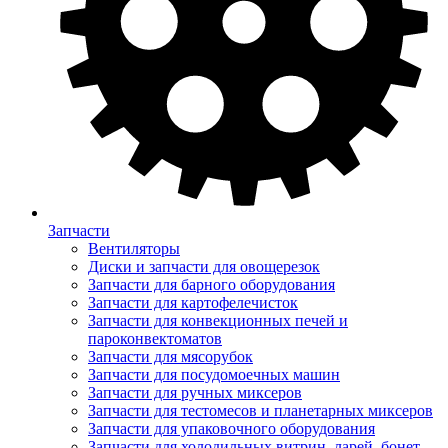
Запчасти
Вентиляторы
Диски и запчасти для овощерезок
Запчасти для барного оборудования
Запчасти для картофелечисток
Запчасти для конвекционных печей и
пароконвектоматов
Запчасти для мясорубок
Запчасти для посудомоечных машин
Запчасти для ручных миксеров
Запчасти для тестомесов и планетарных миксеров
Запчасти для упаковочного оборудования
Запчасти для холодильных витрин, ларей, бонет