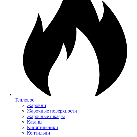
Тепловое
Жаровни
Жарочные поверхности
Жарочные шкафы
Казаны
Кипятильники
Коптильни