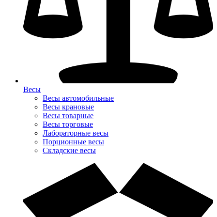
Весы
Весы автомобильные
Весы крановые
Весы товарные
Весы торговые
Лабораторные весы
Порционные весы
Складские весы