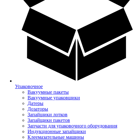
Упаковочное
Вакуумные пакеты
Вакуумные упаковщики
Датеры
Дозаторы
Запайщики лотков
Запайщики пакетов
Запчасти для упаковочного оборудования
Индукционные запайщики
Клеемазательные машины