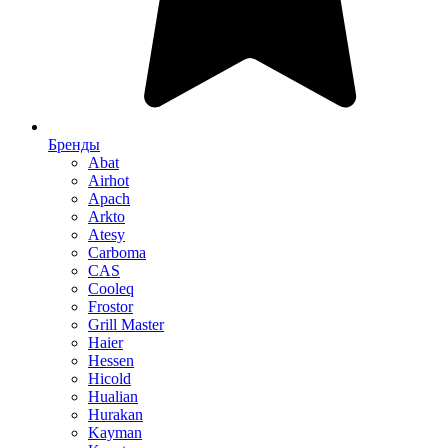
Бренды
Abat
Airhot
Apach
Arkto
Atesy
Carboma
CAS
Cooleq
Frostor
Grill Master
Haier
Hessen
Hicold
Hualian
Hurakan
Kayman