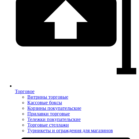
Торговое
Витрины торговые
Кассовые боксы
Корзины покупательские
Прилавки торговые
Тележки покупательские
Торговые стеллажи
Турникеты и ограждения для магазинов