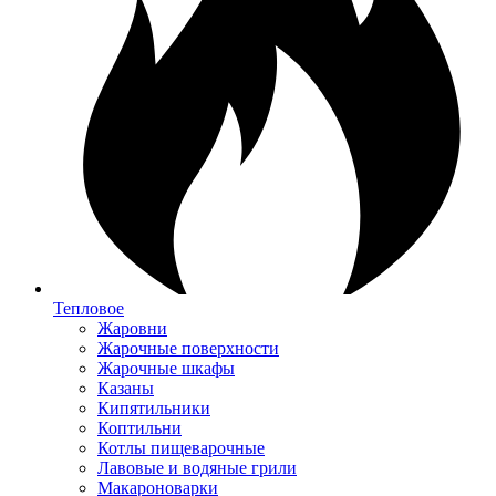
Тепловое
Жаровни
Жарочные поверхности
Жарочные шкафы
Казаны
Кипятильники
Коптильни
Котлы пищеварочные
Лавовые и водяные грили
Макароноварки