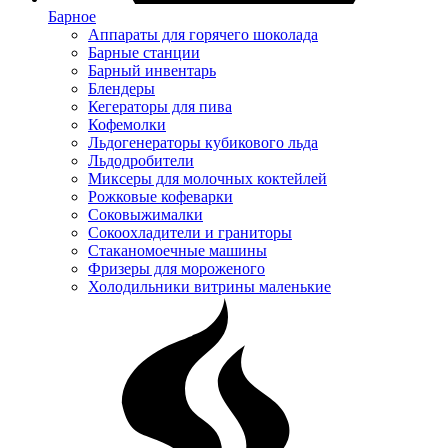
Барное
Аппараты для горячего шоколада
Барные станции
Барный инвентарь
Блендеры
Кегераторы для пива
Кофемолки
Льдогенераторы кубикового льда
Льдодробители
Миксеры для молочных коктейлей
Рожковые кофеварки
Соковыжималки
Сокоохладители и граниторы
Стаканомоечные машины
Фризеры для мороженого
Холодильники витрины маленькие