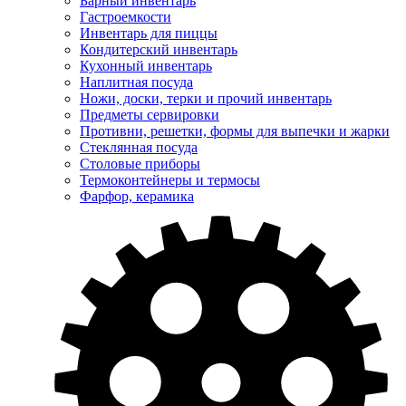
Барный инвентарь
Гастроемкости
Инвентарь для пиццы
Кондитерский инвентарь
Кухонный инвентарь
Наплитная посуда
Ножи, доски, терки и прочий инвентарь
Предметы сервировки
Противни, решетки, формы для выпечки и жарки
Стеклянная посуда
Столовые приборы
Термоконтейнеры и термосы
Фарфор, керамика