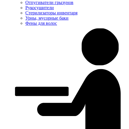
Отпугиватели грызунов
Рукосушители
Стерилизаторы инвентаря
Урны, мусорные баки
Фены для волос