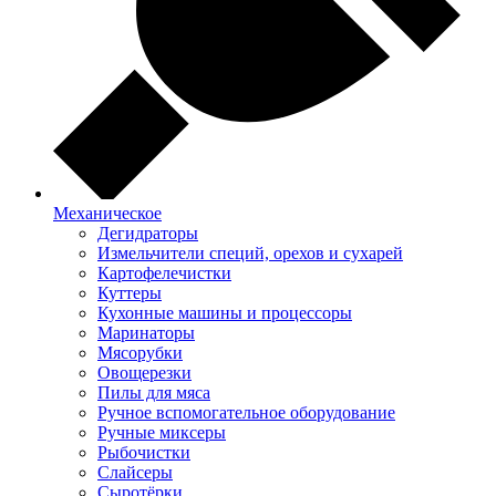
Механическое
Дегидраторы
Измельчители специй, орехов и сухарей
Картофелечистки
Куттеры
Кухонные машины и процессоры
Маринаторы
Мясорубки
Овощерезки
Пилы для мяса
Ручное вспомогательное оборудование
Ручные миксеры
Рыбочистки
Слайсеры
Сыротёрки