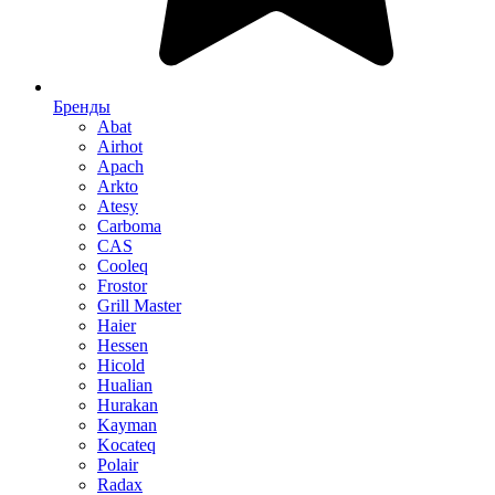
Бренды
Abat
Airhot
Apach
Arkto
Atesy
Carboma
CAS
Cooleq
Frostor
Grill Master
Haier
Hessen
Hicold
Hualian
Hurakan
Kayman
Kocateq
Polair
Radax