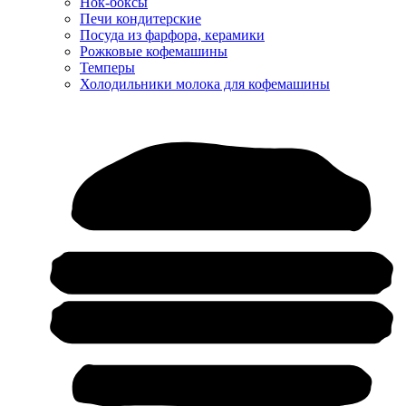
Нок-боксы
Печи кондитерские
Посуда из фарфора, керамики
Рожковые кофемашины
Темперы
Холодильники молока для кофемашины