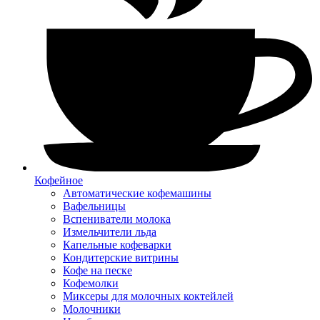
Кофейное
Автоматические кофемашины
Вафельницы
Вспениватели молока
Измельчители льда
Капельные кофеварки
Кондитерские витрины
Кофе на песке
Кофемолки
Миксеры для молочных коктейлей
Молочники