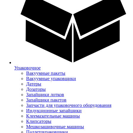
Упаковочное
Вакуумные пакеты
Вакуумные упаковщики
Датеры
Дозаторы
Запайщики лотков
Запайщики пакетов
Запчасти для упаковочного оборудования
Индукционные запайщики
Клеемазательные машины
Клипсаторы
Мешкозашивочные машины
Паллетоупаковщики