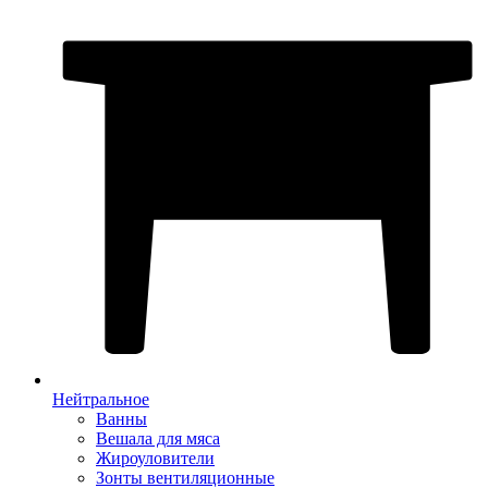
Нейтральное
Ванны
Вешала для мяса
Жироуловители
Зонты вентиляционные