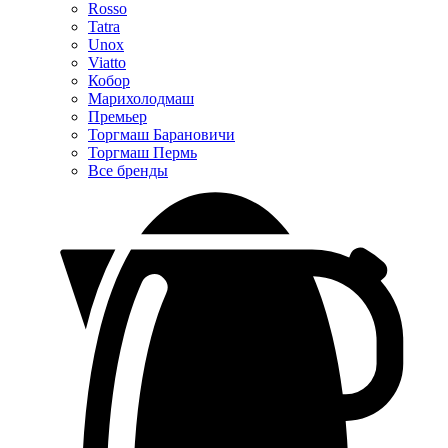
Rosso
Tatra
Unox
Viatto
Кобор
Марихолодмаш
Премьер
Торгмаш Барановичи
Торгмаш Пермь
Все бренды