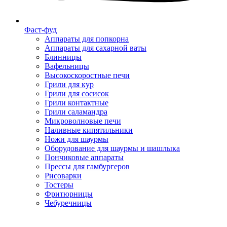
Фаст-фуд
Аппараты для попкорна
Аппараты для сахарной ваты
Блинницы
Вафельницы
Высокоскоростные печи
Грили для кур
Грили для сосисок
Грили контактные
Грили саламандра
Микроволновые печи
Наливные кипятильники
Ножи для шаурмы
Оборудование для шаурмы и шашлыка
Пончиковые аппараты
Прессы для гамбургеров
Рисоварки
Тостеры
Фритюрницы
Чебуречницы