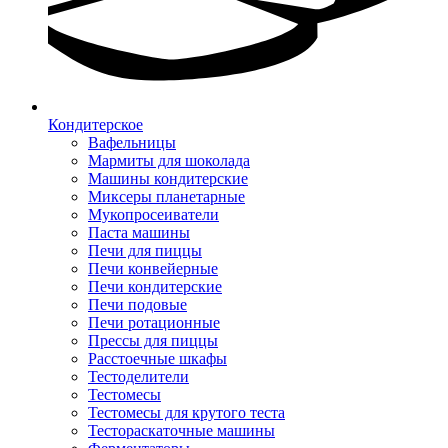
Кондитерское
Вафельницы
Мармиты для шоколада
Машины кондитерские
Миксеры планетарные
Мукопросеиватели
Паста машины
Печи для пиццы
Печи конвейерные
Печи кондитерские
Печи подовые
Печи ротационные
Прессы для пиццы
Расстоечные шкафы
Тестоделители
Тестомесы
Тестомесы для крутого теста
Тестораскаточные машины