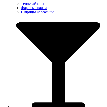
Тендерайзеры
Фаршемешалки
Шприцы колбасные