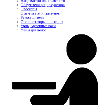
Нагреватели для полотенец
Облучатели рециркуляторы
Овоскопы
Отпугиватели грызунов
Рукосушители
Стерилизаторы инвентаря
Урны, мусорные баки
Фены для волос