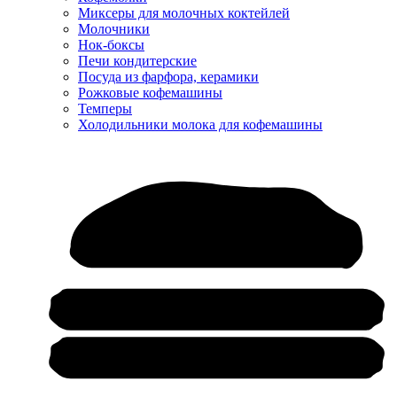
Миксеры для молочных коктейлей
Молочники
Нок-боксы
Печи кондитерские
Посуда из фарфора, керамики
Рожковые кофемашины
Темперы
Холодильники молока для кофемашины