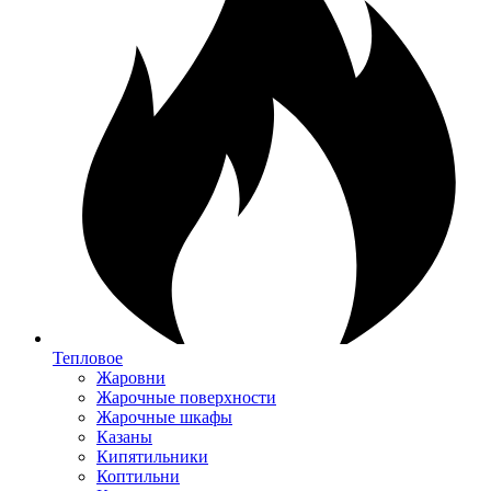
Тепловое
Жаровни
Жарочные поверхности
Жарочные шкафы
Казаны
Кипятильники
Коптильни