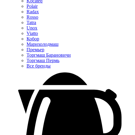
Kocateq
Polair
Radax
Rosso
Tatra
Unox
Viatto
Кобор
Марихолодмаш
Премьер
Торгмаш Барановичи
Торгмаш Пермь
Все бренды