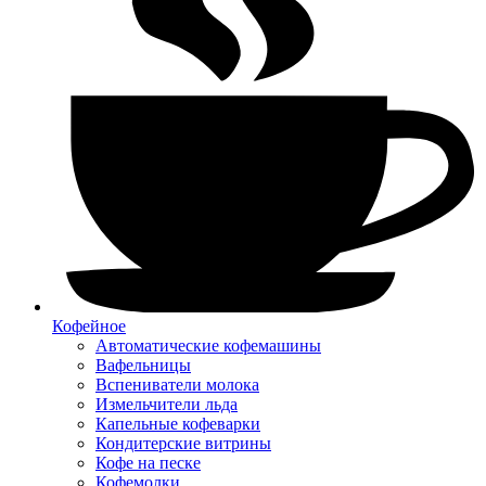
Кофейное
Автоматические кофемашины
Вафельницы
Вспениватели молока
Измельчители льда
Капельные кофеварки
Кондитерские витрины
Кофе на песке
Кофемолки