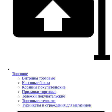
Торговое
Витрины торговые
Кассовые боксы
Корзины покупательские
Прилавки торговые
Тележки покупательские
Торговые стеллажи
Турникеты и ограждения для магазинов