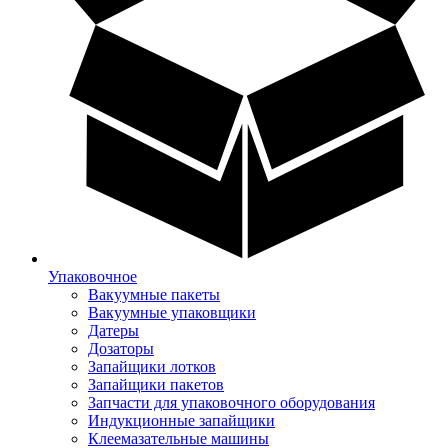
Упаковочное
Вакуумные пакеты
Вакуумные упаковщики
Датеры
Дозаторы
Запайщики лотков
Запайщики пакетов
Запчасти для упаковочного оборудования
Индукционные запайщики
Клеемазательные машины