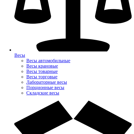
Весы
Весы автомобильные
Весы крановые
Весы товарные
Весы торговые
Лабораторные весы
Порционные весы
Складские весы