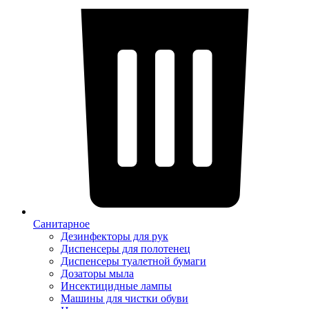
Санитарное
Дезинфекторы для рук
Диспенсеры для полотенец
Диспенсеры туалетной бумаги
Дозаторы мыла
Инсектицидные лампы
Машины для чистки обуви