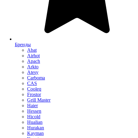
Бренды
Abat
Airhot
Apach
Arkto
Atesy
Carboma
CAS
Cooleq
Frostor
Grill Master
Haier
Hessen
Hicold
Hualian
Hurakan
Kayman