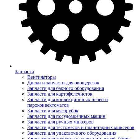
Запчасти
Вентиляторы
Диски и запчасти для овощерезок
Запчасти для барного оборудования
Запчасти для картофелечисток
Запчасти для конвекционных печей и
пароконвектоматов
Запчасти для мясорубок
Запчасти для посудомоечных машин
Запчасти для ручных миксеров
Запчасти для тестомесов и планетарных миксеров
Запчасти для упаковочного оборудования
Запчасти для холодильных витрин, ларей, бонет