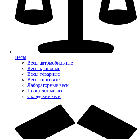
Весы
Весы автомобильные
Весы крановые
Весы товарные
Весы торговые
Лабораторные весы
Порционные весы
Складские весы