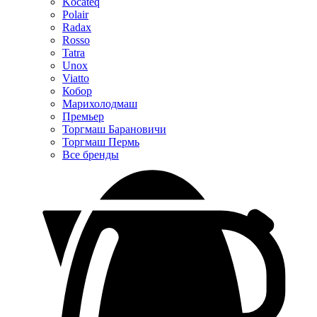
Kocateq
Polair
Radax
Rosso
Tatra
Unox
Viatto
Кобор
Марихолодмаш
Премьер
Торгмаш Барановичи
Торгмаш Пермь
Все бренды