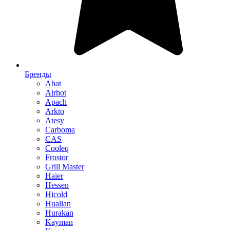
Бренды
Abat
Airhot
Apach
Arkto
Atesy
Carboma
CAS
Cooleq
Frostor
Grill Master
Haier
Hessen
Hicold
Hualian
Hurakan
Kayman