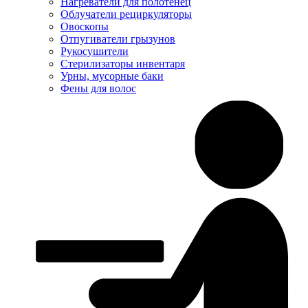
Нагреватели для полотенец
Облучатели рециркуляторы
Овоскопы
Отпугиватели грызунов
Рукосушители
Стерилизаторы инвентаря
Урны, мусорные баки
Фены для волос