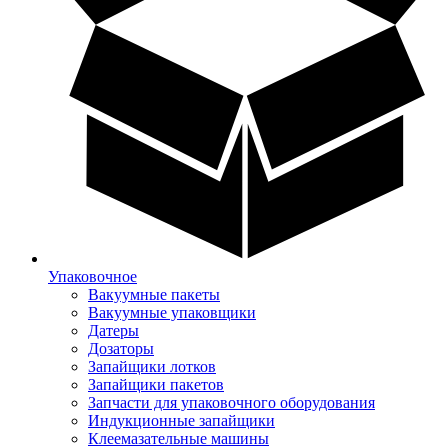
Упаковочное
Вакуумные пакеты
Вакуумные упаковщики
Датеры
Дозаторы
Запайщики лотков
Запайщики пакетов
Запчасти для упаковочного оборудования
Индукционные запайщики
Клеемазательные машины