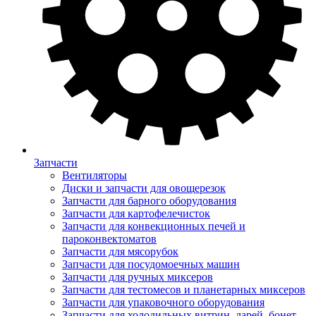
Запчасти
Вентиляторы
Диски и запчасти для овощерезок
Запчасти для барного оборудования
Запчасти для картофелечисток
Запчасти для конвекционных печей и
пароконвектоматов
Запчасти для мясорубок
Запчасти для посудомоечных машин
Запчасти для ручных миксеров
Запчасти для тестомесов и планетарных миксеров
Запчасти для упаковочного оборудования
Запчасти для холодильных витрин, ларей, бонет