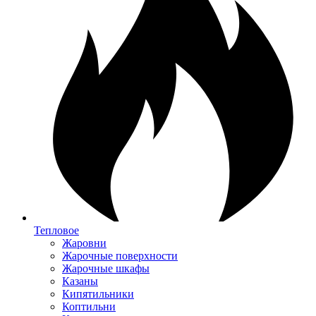
Тепловое
Жаровни
Жарочные поверхности
Жарочные шкафы
Казаны
Кипятильники
Коптильни