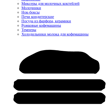
Миксеры для молочных коктейлей
Молочники
Нок-боксы
Печи кондитерские
Посуда из фарфора, керамики
Рожковые кофемашины
Темперы
Холодильники молока для кофемашины