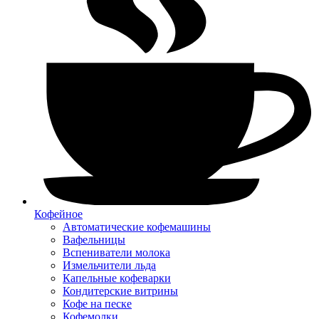
Кофейное
Автоматические кофемашины
Вафельницы
Вспениватели молока
Измельчители льда
Капельные кофеварки
Кондитерские витрины
Кофе на песке
Кофемолки