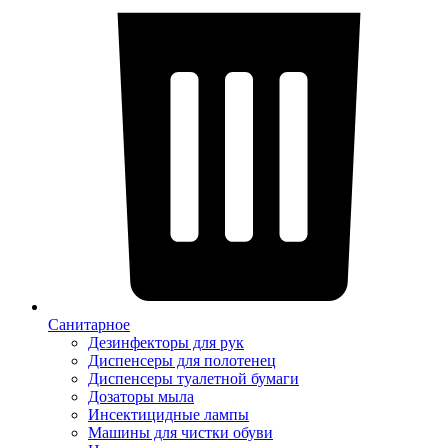
Санитарное
Дезинфекторы для рук
Диспенсеры для полотенец
Диспенсеры туалетной бумаги
Дозаторы мыла
Инсектицидные лампы
Машины для чистки обуви