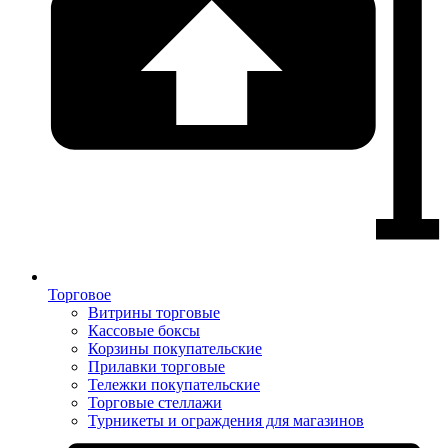
Торговое
Витрины торговые
Кассовые боксы
Корзины покупательские
Прилавки торговые
Тележки покупательские
Торговые стеллажи
Турникеты и ограждения для магазинов