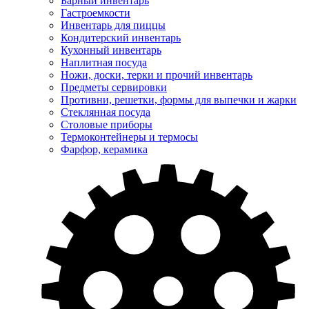
Барный инвентарь
Гастроемкости
Инвентарь для пиццы
Кондитерский инвентарь
Кухонный инвентарь
Наплитная посуда
Ножи, доски, терки и прочий инвентарь
Предметы сервировки
Противни, решетки, формы для выпечки и жарки
Стеклянная посуда
Столовые приборы
Термоконтейнеры и термосы
Фарфор, керамика