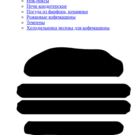
Нок-боксы
Печи кондитерские
Посуда из фарфора, керамики
Рожковые кофемашины
Темперы
Холодильники молока для кофемашины