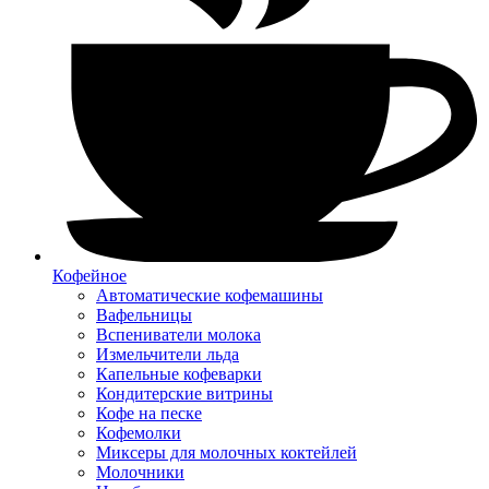
Кофейное
Автоматические кофемашины
Вафельницы
Вспениватели молока
Измельчители льда
Капельные кофеварки
Кондитерские витрины
Кофе на песке
Кофемолки
Миксеры для молочных коктейлей
Молочники