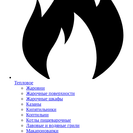
Тепловое
Жаровни
Жарочные поверхности
Жарочные шкафы
Казаны
Кипятильники
Коптильни
Котлы пищеварочные
Лавовые и водяные грили
Макароноварки