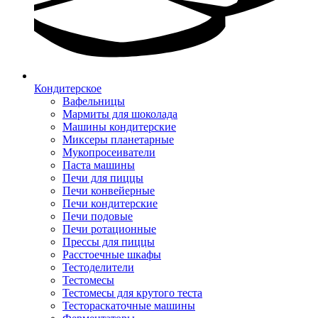
Кондитерское
Вафельницы
Мармиты для шоколада
Машины кондитерские
Миксеры планетарные
Мукопросеиватели
Паста машины
Печи для пиццы
Печи конвейерные
Печи кондитерские
Печи подовые
Печи ротационные
Прессы для пиццы
Расстоечные шкафы
Тестоделители
Тестомесы
Тестомесы для крутого теста
Тестораскаточные машины