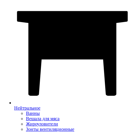
Нейтральное
Ванны
Вешала для мяса
Жироуловители
Зонты вентиляционные