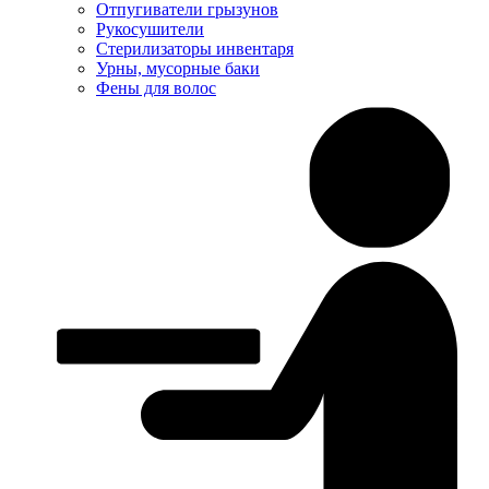
Отпугиватели грызунов
Рукосушители
Стерилизаторы инвентаря
Урны, мусорные баки
Фены для волос