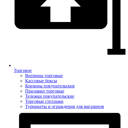
Торговое
Витрины торговые
Кассовые боксы
Корзины покупательские
Прилавки торговые
Тележки покупательские
Торговые стеллажи
Турникеты и ограждения для магазинов