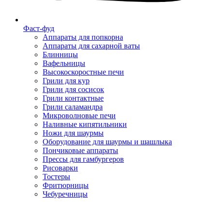
Фаст-фуд
Аппараты для попкорна
Аппараты для сахарной ваты
Блинницы
Вафельницы
Высокоскоростные печи
Грили для кур
Грили для сосисок
Грили контактные
Грили саламандра
Микроволновые печи
Наливные кипятильники
Ножи для шаурмы
Оборудование для шаурмы и шашлыка
Пончиковые аппараты
Прессы для гамбургеров
Рисоварки
Тостеры
Фритюрницы
Чебуречницы