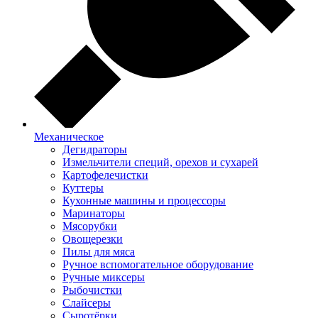
Механическое
Дегидраторы
Измельчители специй, орехов и сухарей
Картофелечистки
Куттеры
Кухонные машины и процессоры
Маринаторы
Мясорубки
Овощерезки
Пилы для мяса
Ручное вспомогательное оборудование
Ручные миксеры
Рыбочистки
Слайсеры
Сыротёрки