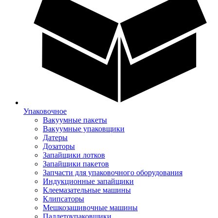
Упаковочное
Вакуумные пакеты
Вакуумные упаковщики
Датеры
Дозаторы
Запайщики лотков
Запайщики пакетов
Запчасти для упаковочного оборудования
Индукционные запайщики
Клеемазательные машины
Клипсаторы
Мешкозашивочные машины
Паллетоупаковщики