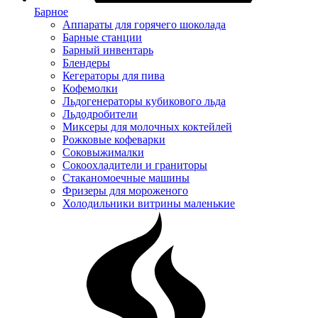
Барное
Аппараты для горячего шоколада
Барные станции
Барный инвентарь
Блендеры
Кегераторы для пива
Кофемолки
Льдогенераторы кубикового льда
Льдодробители
Миксеры для молочных коктейлей
Рожковые кофеварки
Соковыжималки
Сокоохладители и граниторы
Стаканомоечные машины
Фризеры для мороженого
Холодильники витрины маленькие