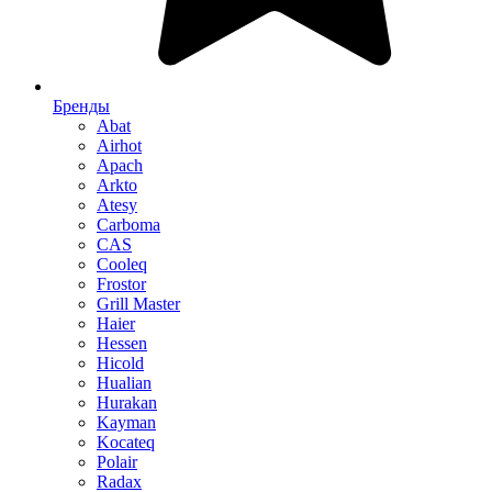
Бренды
Abat
Airhot
Apach
Arkto
Atesy
Carboma
CAS
Cooleq
Frostor
Grill Master
Haier
Hessen
Hicold
Hualian
Hurakan
Kayman
Kocateq
Polair
Radax