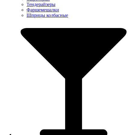
Тендерайзеры
Фаршемешалки
Шприцы колбасные