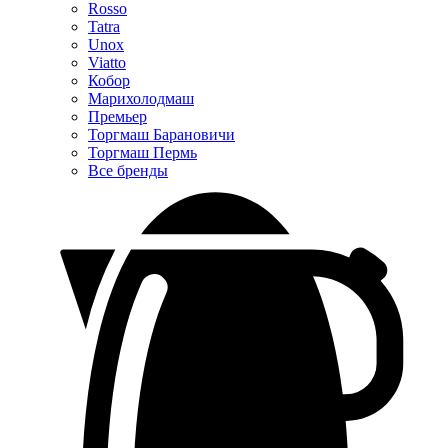
Rosso
Tatra
Unox
Viatto
Кобор
Марихолодмаш
Премьер
Торгмаш Барановичи
Торгмаш Пермь
Все бренды