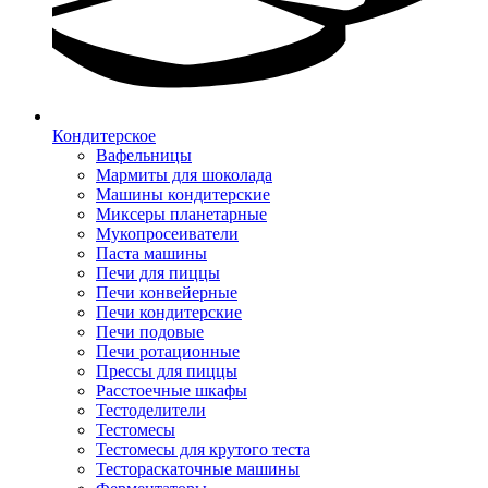
Кондитерское
Вафельницы
Мармиты для шоколада
Машины кондитерские
Миксеры планетарные
Мукопросеиватели
Паста машины
Печи для пиццы
Печи конвейерные
Печи кондитерские
Печи подовые
Печи ротационные
Прессы для пиццы
Расстоечные шкафы
Тестоделители
Тестомесы
Тестомесы для крутого теста
Тестораскаточные машины