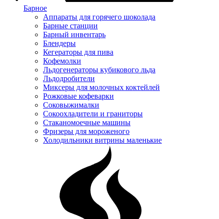
Барное
Аппараты для горячего шоколада
Барные станции
Барный инвентарь
Блендеры
Кегераторы для пива
Кофемолки
Льдогенераторы кубикового льда
Льдодробители
Миксеры для молочных коктейлей
Рожковые кофеварки
Соковыжималки
Сокоохладители и граниторы
Стаканомоечные машины
Фризеры для мороженого
Холодильники витрины маленькие