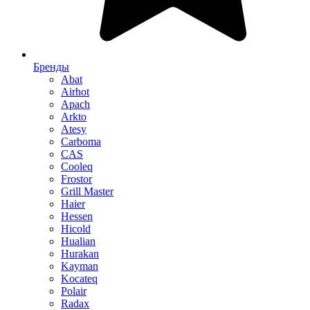
Бренды
Abat
Airhot
Apach
Arkto
Atesy
Carboma
CAS
Cooleq
Frostor
Grill Master
Haier
Hessen
Hicold
Hualian
Hurakan
Kayman
Kocateq
Polair
Radax