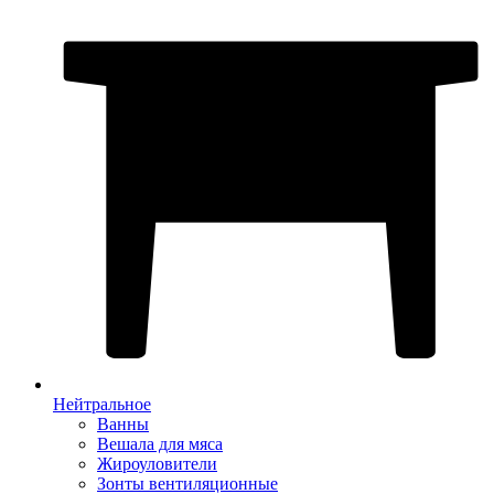
Нейтральное
Ванны
Вешала для мяса
Жироуловители
Зонты вентиляционные