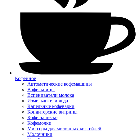
Кофейное
Автоматические кофемашины
Вафельницы
Вспениватели молока
Измельчители льда
Капельные кофеварки
Кондитерские витрины
Кофе на песке
Кофемолки
Миксеры для молочных коктейлей
Молочники