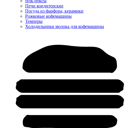
Нок-боксы
Печи кондитерские
Посуда из фарфора, керамики
Рожковые кофемашины
Темперы
Холодильники молока для кофемашины