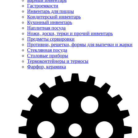
Барный инвентарь
Гастроемкости
Инвентарь для пиццы
Кондитерский инвентарь
Кухонный инвентарь
Наплитная посуда
Ножи, доски, терки и прочий инвентарь
Предметы сервировки
Противни, решетки, формы для выпечки и жарки
Стеклянная посуда
Столовые приборы
Термоконтейнеры и термосы
Фарфор, керамика