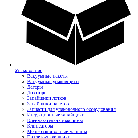
Упаковочное
Вакуумные пакеты
Вакуумные упаковщики
Датеры
Дозаторы
Запайщики лотков
Запайщики пакетов
Запчасти для упаковочного оборудования
Индукционные запайщики
Клеемазательные машины
Клипсаторы
Мешкозашивочные машины
Паллетоупаковщики