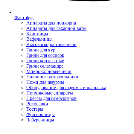
Фаст-фуд
Аппараты для попкорна
Аппараты для сахарной ваты
Блинницы
Вафельницы
Высокоскоростные печи
Грили для кур
Грили для сосисок
Грили контактные
Грили саламандра
Микроволновые печи
Наливные кипятильники
Ножи для шаурмы
Оборудование для шаурмы и шашлыка
Пончиковые аппараты
Прессы для гамбургеров
Рисоварки
Тостеры
Фритюрницы
Чебуречницы