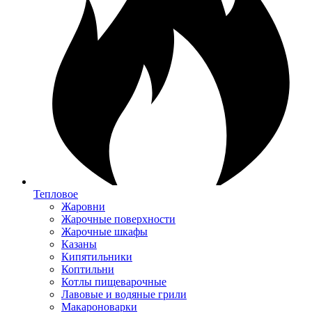
Тепловое
Жаровни
Жарочные поверхности
Жарочные шкафы
Казаны
Кипятильники
Коптильни
Котлы пищеварочные
Лавовые и водяные грили
Макароноварки