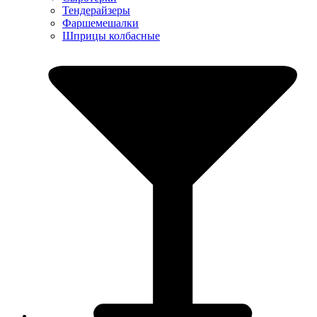
Тендерайзеры
Фаршемешалки
Шприцы колбасные