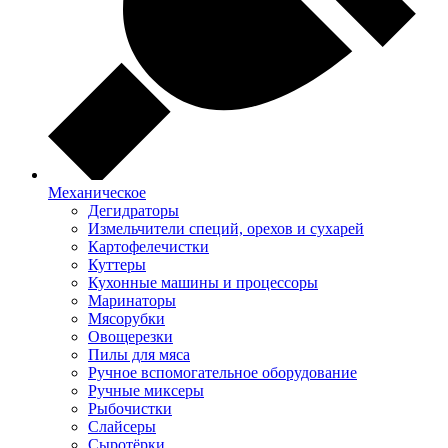
Механическое
Дегидраторы
Измельчители специй, орехов и сухарей
Картофелечистки
Куттеры
Кухонные машины и процессоры
Маринаторы
Мясорубки
Овощерезки
Пилы для мяса
Ручное вспомогательное оборудование
Ручные миксеры
Рыбочистки
Слайсеры
Сыротёрки