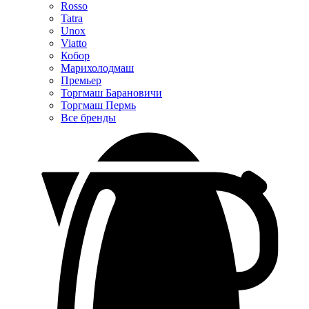
Rosso
Tatra
Unox
Viatto
Кобор
Марихолодмаш
Премьер
Торгмаш Барановичи
Торгмаш Пермь
Все бренды