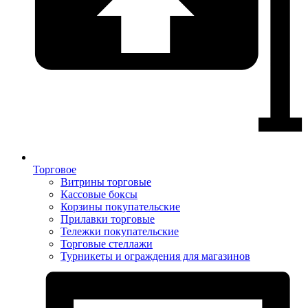
Торговое
Витрины торговые
Кассовые боксы
Корзины покупательские
Прилавки торговые
Тележки покупательские
Торговые стеллажи
Турникеты и ограждения для магазинов