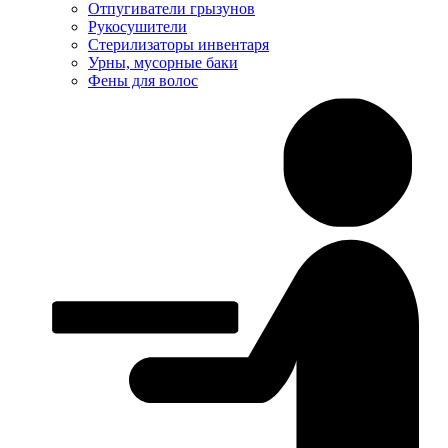
Отпугиватели грызунов
Рукосушители
Стерилизаторы инвентаря
Урны, мусорные баки
Фены для волос