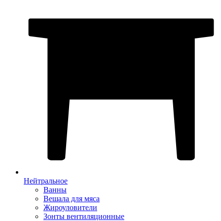
Нейтральное
Ванны
Вешала для мяса
Жироуловители
Зонты вентиляционные