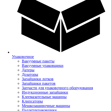
Упаковочное
Вакуумные пакеты
Вакуумные упаковщики
Датеры
Дозаторы
Запайщики лотков
Запайщики пакетов
Запчасти для упаковочного оборудования
Индукционные запайщики
Клеемазательные машины
Клипсаторы
Мешкозашивочные машины
Паллетоупаковщики