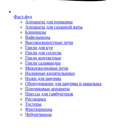
Фаст-фуд
Аппараты для попкорна
Аппараты для сахарной ваты
Блинницы
Вафельницы
Высокоскоростные печи
Грили для кур
Грили для сосисок
Грили контактные
Грили саламандра
Микроволновые печи
Наливные кипятильники
Ножи для шаурмы
Оборудование для шаурмы и шашлыка
Пончиковые аппараты
Прессы для гамбургеров
Рисоварки
Тостеры
Фритюрницы
Чебуречницы