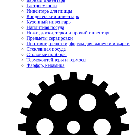
Барный инвентарь
Гастроемкости
Инвентарь для пиццы
Кондитерский инвентарь
Кухонный инвентарь
Наплитная посуда
Ножи, доски, терки и прочий инвентарь
Предметы сервировки
Противни, решетки, формы для выпечки и жарки
Стеклянная посуда
Столовые приборы
Термоконтейнеры и термосы
Фарфор, керамика