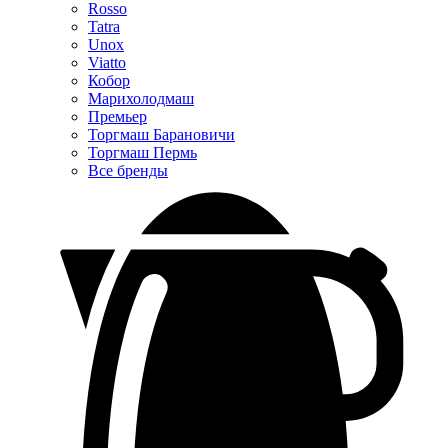
Rosso
Tatra
Unox
Viatto
Кобор
Марихолодмаш
Премьер
Торгмаш Барановичи
Торгмаш Пермь
Все бренды