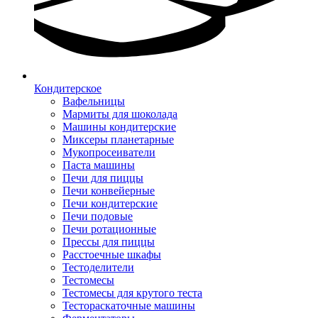
Кондитерское
Вафельницы
Мармиты для шоколада
Машины кондитерские
Миксеры планетарные
Мукопросеиватели
Паста машины
Печи для пиццы
Печи конвейерные
Печи кондитерские
Печи подовые
Печи ротационные
Прессы для пиццы
Расстоечные шкафы
Тестоделители
Тестомесы
Тестомесы для крутого теста
Тестораскаточные машины