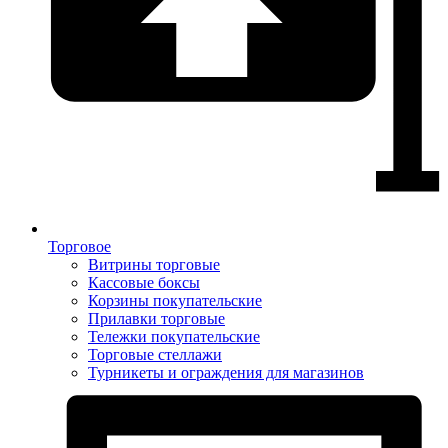
Торговое
Витрины торговые
Кассовые боксы
Корзины покупательские
Прилавки торговые
Тележки покупательские
Торговые стеллажи
Турникеты и ограждения для магазинов