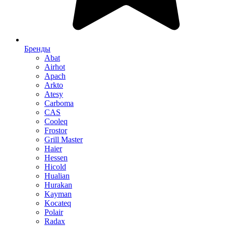
Бренды
Abat
Airhot
Apach
Arkto
Atesy
Carboma
CAS
Cooleq
Frostor
Grill Master
Haier
Hessen
Hicold
Hualian
Hurakan
Kayman
Kocateq
Polair
Radax