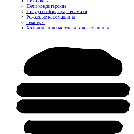
Нок-боксы
Печи кондитерские
Посуда из фарфора, керамики
Рожковые кофемашины
Темперы
Холодильники молока для кофемашины