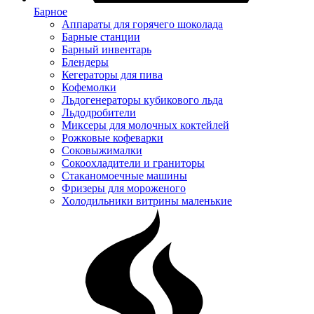
Барное
Аппараты для горячего шоколада
Барные станции
Барный инвентарь
Блендеры
Кегераторы для пива
Кофемолки
Льдогенераторы кубикового льда
Льдодробители
Миксеры для молочных коктейлей
Рожковые кофеварки
Соковыжималки
Сокоохладители и граниторы
Стаканомоечные машины
Фризеры для мороженого
Холодильники витрины маленькие