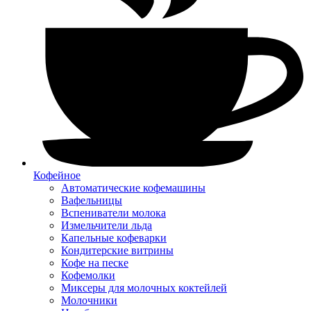
Кофейное
Автоматические кофемашины
Вафельницы
Вспениватели молока
Измельчители льда
Капельные кофеварки
Кондитерские витрины
Кофе на песке
Кофемолки
Миксеры для молочных коктейлей
Молочники