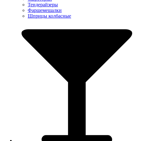
Тендерайзеры
Фаршемешалки
Шприцы колбасные