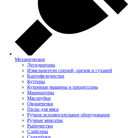
Механическое
Дегидраторы
Измельчители специй, орехов и сухарей
Картофелечистки
Куттеры
Кухонные машины и процессоры
Маринаторы
Мясорубки
Овощерезки
Пилы для мяса
Ручное вспомогательное оборудование
Ручные миксеры
Рыбочистки
Слайсеры
Сыротёрки