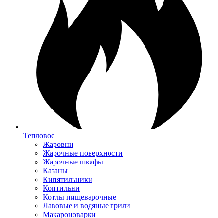
Тепловое
Жаровни
Жарочные поверхности
Жарочные шкафы
Казаны
Кипятильники
Коптильни
Котлы пищеварочные
Лавовые и водяные грили
Макароноварки