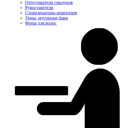
Отпугиватели грызунов
Рукосушители
Стерилизаторы инвентаря
Урны, мусорные баки
Фены для волос