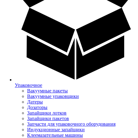
Упаковочное
Вакуумные пакеты
Вакуумные упаковщики
Датеры
Дозаторы
Запайщики лотков
Запайщики пакетов
Запчасти для упаковочного оборудования
Индукционные запайщики
Клеемазательные машины