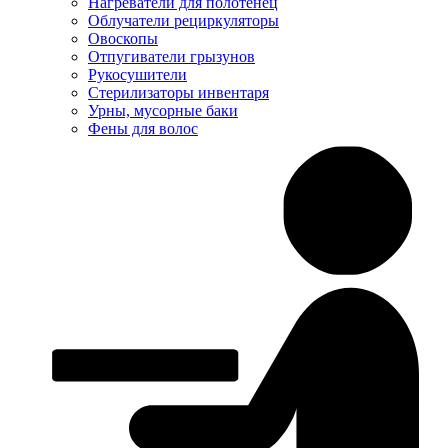
Нагреватели для полотенец
Облучатели рециркуляторы
Овоскопы
Отпугиватели грызунов
Рукосушители
Стерилизаторы инвентаря
Урны, мусорные баки
Фены для волос