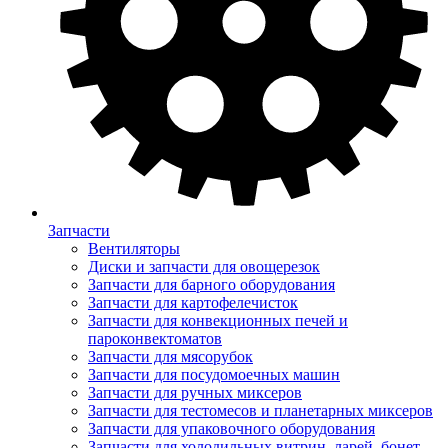
Запчасти
Вентиляторы
Диски и запчасти для овощерезок
Запчасти для барного оборудования
Запчасти для картофелечисток
Запчасти для конвекционных печей и
пароконвектоматов
Запчасти для мясорубок
Запчасти для посудомоечных машин
Запчасти для ручных миксеров
Запчасти для тестомесов и планетарных миксеров
Запчасти для упаковочного оборудования
Запчасти для холодильных витрин, ларей, бонет