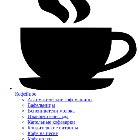
Кофейное
Автоматические кофемашины
Вафельницы
Вспениватели молока
Измельчители льда
Капельные кофеварки
Кондитерские витрины
Кофе на песке
Кофемолки