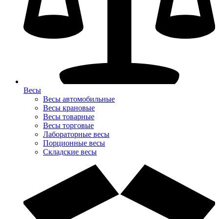
Весы
Весы автомобильные
Весы крановые
Весы товарные
Весы торговые
Лабораторные весы
Порционные весы
Складские весы