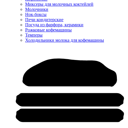
Миксеры для молочных коктейлей
Молочники
Нок-боксы
Печи кондитерские
Посуда из фарфора, керамики
Рожковые кофемашины
Темперы
Холодильники молока для кофемашины