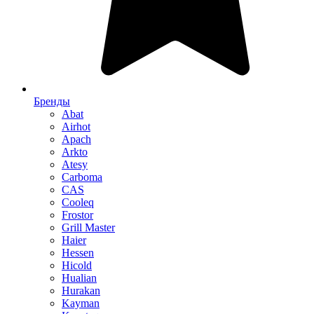
Бренды
Abat
Airhot
Apach
Arkto
Atesy
Carboma
CAS
Cooleq
Frostor
Grill Master
Haier
Hessen
Hicold
Hualian
Hurakan
Kayman