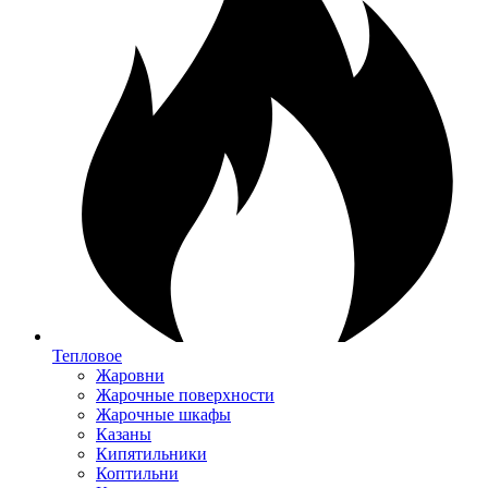
Тепловое
Жаровни
Жарочные поверхности
Жарочные шкафы
Казаны
Кипятильники
Коптильни