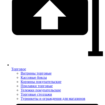
Торговое
Витрины торговые
Кассовые боксы
Корзины покупательские
Прилавки торговые
Тележки покупательские
Торговые стеллажи
Турникеты и ограждения для магазинов