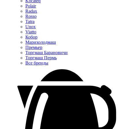
Kocateq
Polair
Radax
Rosso
Tatra
Unox
Viatto
Кобор
Марихолодмаш
Премьер
Торгмаш Барановичи
Торгмаш Пермь
Все бренды