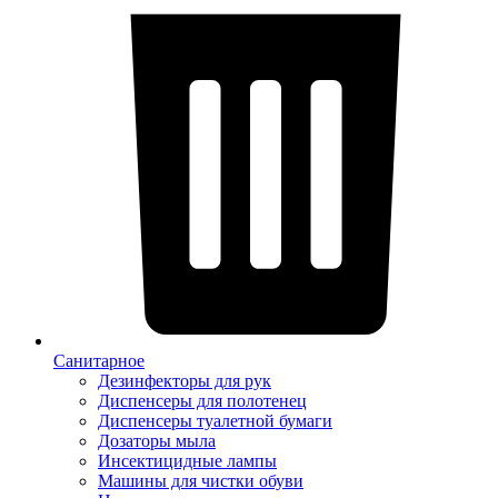
Санитарное
Дезинфекторы для рук
Диспенсеры для полотенец
Диспенсеры туалетной бумаги
Дозаторы мыла
Инсектицидные лампы
Машины для чистки обуви