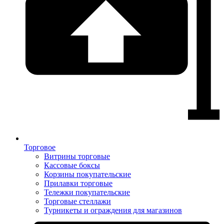
Торговое
Витрины торговые
Кассовые боксы
Корзины покупательские
Прилавки торговые
Тележки покупательские
Торговые стеллажи
Турникеты и ограждения для магазинов