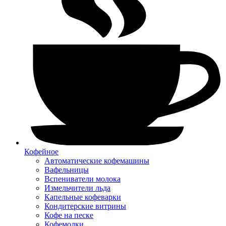
Кофейное
Автоматические кофемашины
Вафельницы
Вспениватели молока
Измельчители льда
Капельные кофеварки
Кондитерские витрины
Кофе на песке
Кофемолки