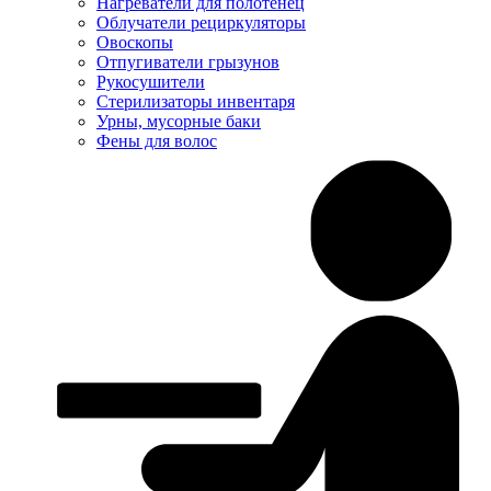
Нагреватели для полотенец
Облучатели рециркуляторы
Овоскопы
Отпугиватели грызунов
Рукосушители
Стерилизаторы инвентаря
Урны, мусорные баки
Фены для волос