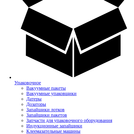
Упаковочное
Вакуумные пакеты
Вакуумные упаковщики
Датеры
Дозаторы
Запайщики лотков
Запайщики пакетов
Запчасти для упаковочного оборудования
Индукционные запайщики
Клеемазательные машины