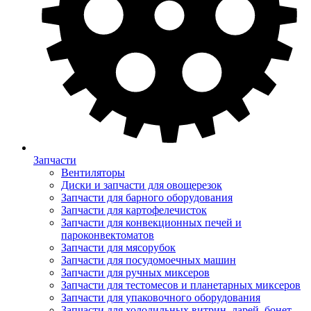
Запчасти
Вентиляторы
Диски и запчасти для овощерезок
Запчасти для барного оборудования
Запчасти для картофелечисток
Запчасти для конвекционных печей и
пароконвектоматов
Запчасти для мясорубок
Запчасти для посудомоечных машин
Запчасти для ручных миксеров
Запчасти для тестомесов и планетарных миксеров
Запчасти для упаковочного оборудования
Запчасти для холодильных витрин, ларей, бонет