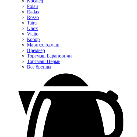
Kocateq
Polair
Radax
Rosso
Tatra
Unox
Viatto
Кобор
Марихолодмаш
Премьер
Торгмаш Барановичи
Торгмаш Пермь
Все бренды