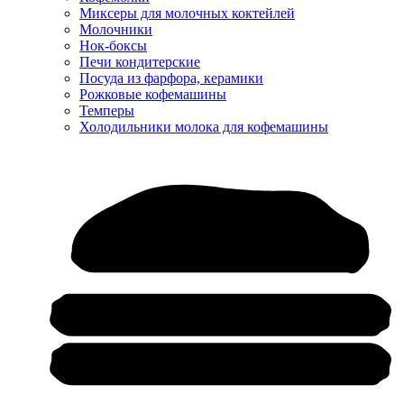
Миксеры для молочных коктейлей
Молочники
Нок-боксы
Печи кондитерские
Посуда из фарфора, керамики
Рожковые кофемашины
Темперы
Холодильники молока для кофемашины