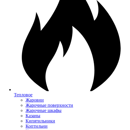
Тепловое
Жаровни
Жарочные поверхности
Жарочные шкафы
Казаны
Кипятильники
Коптильни