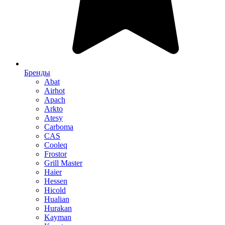
Бренды
Abat
Airhot
Apach
Arkto
Atesy
Carboma
CAS
Cooleq
Frostor
Grill Master
Haier
Hessen
Hicold
Hualian
Hurakan
Kayman