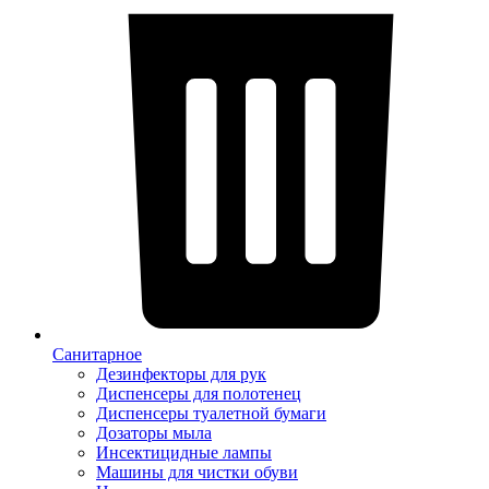
Санитарное
Дезинфекторы для рук
Диспенсеры для полотенец
Диспенсеры туалетной бумаги
Дозаторы мыла
Инсектицидные лампы
Машины для чистки обуви