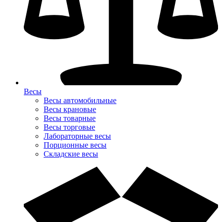
Весы
Весы автомобильные
Весы крановые
Весы товарные
Весы торговые
Лабораторные весы
Порционные весы
Складские весы