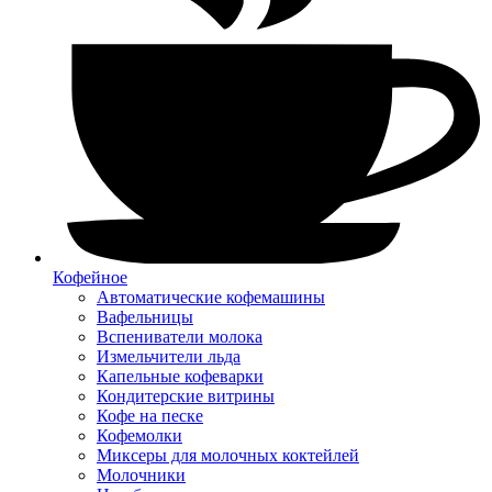
Кофейное
Автоматические кофемашины
Вафельницы
Вспениватели молока
Измельчители льда
Капельные кофеварки
Кондитерские витрины
Кофе на песке
Кофемолки
Миксеры для молочных коктейлей
Молочники