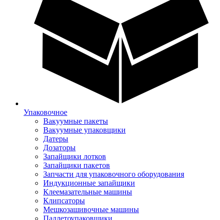
Упаковочное
Вакуумные пакеты
Вакуумные упаковщики
Датеры
Дозаторы
Запайщики лотков
Запайщики пакетов
Запчасти для упаковочного оборудования
Индукционные запайщики
Клеемазательные машины
Клипсаторы
Мешкозашивочные машины
Паллетоупаковщики