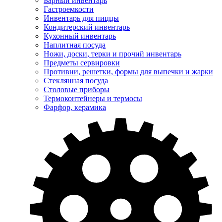
Барный инвентарь
Гастроемкости
Инвентарь для пиццы
Кондитерский инвентарь
Кухонный инвентарь
Наплитная посуда
Ножи, доски, терки и прочий инвентарь
Предметы сервировки
Противни, решетки, формы для выпечки и жарки
Стеклянная посуда
Столовые приборы
Термоконтейнеры и термосы
Фарфор, керамика