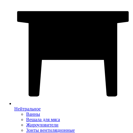
Нейтральное
Ванны
Вешала для мяса
Жироуловители
Зонты вентиляционные