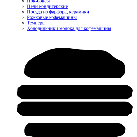
Нок-боксы
Печи кондитерские
Посуда из фарфора, керамики
Рожковые кофемашины
Темперы
Холодильники молока для кофемашины