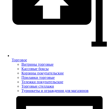
Торговое
Витрины торговые
Кассовые боксы
Корзины покупательские
Прилавки торговые
Тележки покупательские
Торговые стеллажи
Турникеты и ограждения для магазинов