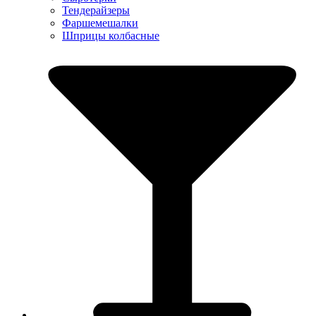
Тендерайзеры
Фаршемешалки
Шприцы колбасные