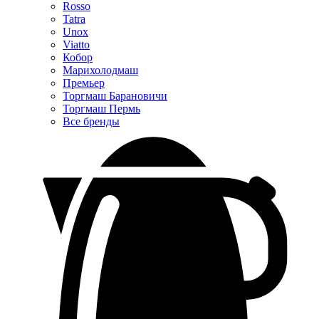
Rosso
Tatra
Unox
Viatto
Кобор
Марихолодмаш
Премьер
Торгмаш Барановичи
Торгмаш Пермь
Все бренды