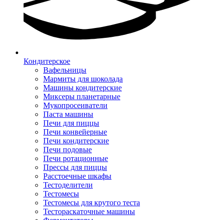
Кондитерское
Вафельницы
Мармиты для шоколада
Машины кондитерские
Миксеры планетарные
Мукопросеиватели
Паста машины
Печи для пиццы
Печи конвейерные
Печи кондитерские
Печи подовые
Печи ротационные
Прессы для пиццы
Расстоечные шкафы
Тестоделители
Тестомесы
Тестомесы для крутого теста
Тестораскаточные машины