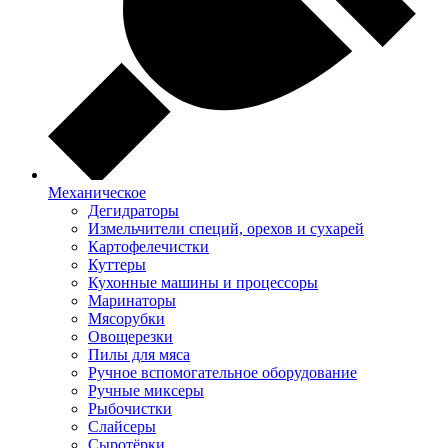
Механическое
Дегидраторы
Измельчители специй, орехов и сухарей
Картофелечистки
Куттеры
Кухонные машины и процессоры
Маринаторы
Мясорубки
Овощерезки
Пилы для мяса
Ручное вспомогательное оборудование
Ручные миксеры
Рыбочистки
Слайсеры
Сыротёрки