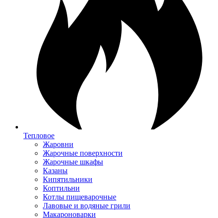
Тепловое
Жаровни
Жарочные поверхности
Жарочные шкафы
Казаны
Кипятильники
Коптильни
Котлы пищеварочные
Лавовые и водяные грили
Макароноварки