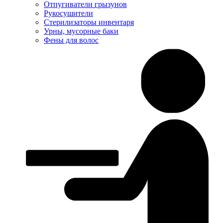
Отпугиватели грызунов
Рукосушители
Стерилизаторы инвентаря
Урны, мусорные баки
Фены для волос