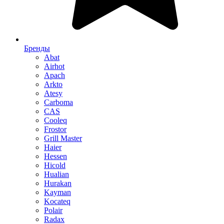
Бренды
Abat
Airhot
Apach
Arkto
Atesy
Carboma
CAS
Cooleq
Frostor
Grill Master
Haier
Hessen
Hicold
Hualian
Hurakan
Kayman
Kocateq
Polair
Radax