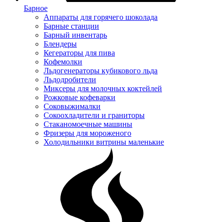
Барное
Аппараты для горячего шоколада
Барные станции
Барный инвентарь
Блендеры
Кегераторы для пива
Кофемолки
Льдогенераторы кубикового льда
Льдодробители
Миксеры для молочных коктейлей
Рожковые кофеварки
Соковыжималки
Сокоохладители и граниторы
Стаканомоечные машины
Фризеры для мороженого
Холодильники витрины маленькие