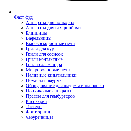
Фаст-фуд
Аппараты для попкорна
Аппараты для сахарной ваты
Блинницы
Вафельницы
Высокоскоростные печи
Грили для кур
Грили для сосисок
Грили контактные
Грили саламандра
Микроволновые печи
Наливные кипятильники
Ножи для шаурмы
Оборудование для шаурмы и шашлыка
Пончиковые аппараты
Прессы для гамбургеров
Рисоварки
Тостеры
Фритюрницы
Чебуречницы