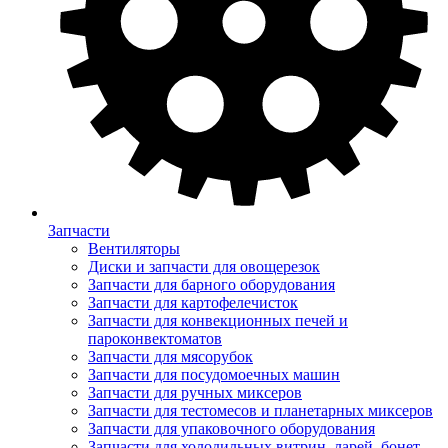
Запчасти
Вентиляторы
Диски и запчасти для овощерезок
Запчасти для барного оборудования
Запчасти для картофелечисток
Запчасти для конвекционных печей и
пароконвектоматов
Запчасти для мясорубок
Запчасти для посудомоечных машин
Запчасти для ручных миксеров
Запчасти для тестомесов и планетарных миксеров
Запчасти для упаковочного оборудования
Запчасти для холодильных витрин, ларей, бонет