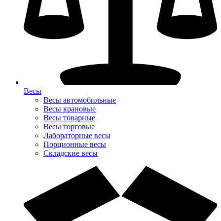
Весы
Весы автомобильные
Весы крановые
Весы товарные
Весы торговые
Лабораторные весы
Порционные весы
Складские весы