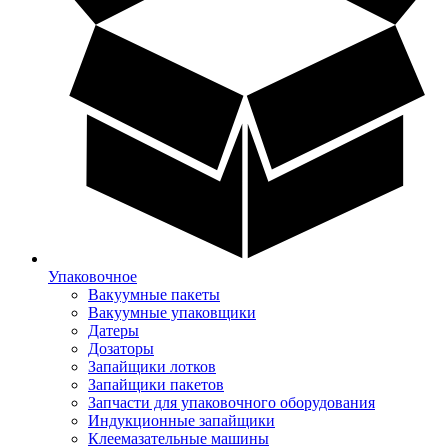
Упаковочное
Вакуумные пакеты
Вакуумные упаковщики
Датеры
Дозаторы
Запайщики лотков
Запайщики пакетов
Запчасти для упаковочного оборудования
Индукционные запайщики
Клеемазательные машины