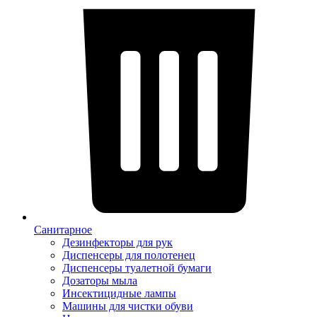
Санитарное
Дезинфекторы для рук
Диспенсеры для полотенец
Диспенсеры туалетной бумаги
Дозаторы мыла
Инсектицидные лампы
Машины для чистки обуви