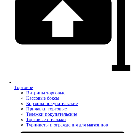
Торговое
Витрины торговые
Кассовые боксы
Корзины покупательские
Прилавки торговые
Тележки покупательские
Торговые стеллажи
Турникеты и ограждения для магазинов