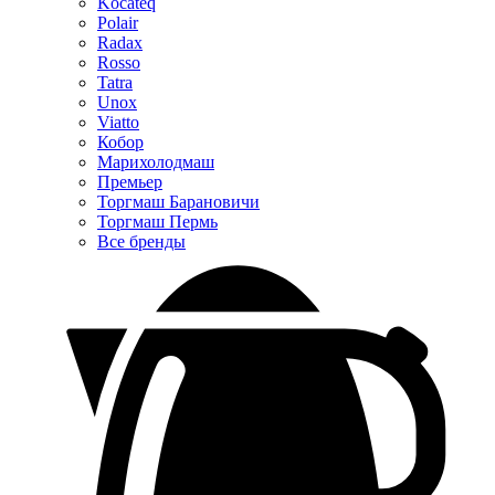
Kocateq
Polair
Radax
Rosso
Tatra
Unox
Viatto
Кобор
Марихолодмаш
Премьер
Торгмаш Барановичи
Торгмаш Пермь
Все бренды