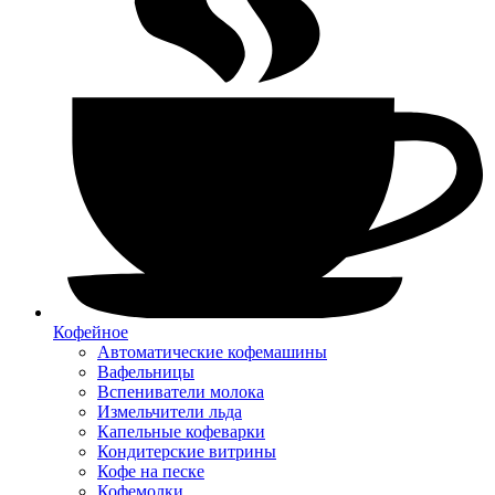
Кофейное
Автоматические кофемашины
Вафельницы
Вспениватели молока
Измельчители льда
Капельные кофеварки
Кондитерские витрины
Кофе на песке
Кофемолки