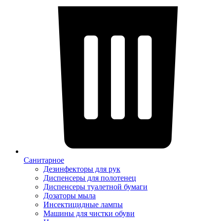
Санитарное
Дезинфекторы для рук
Диспенсеры для полотенец
Диспенсеры туалетной бумаги
Дозаторы мыла
Инсектицидные лампы
Машины для чистки обуви