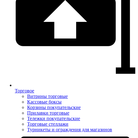
Торговое
Витрины торговые
Кассовые боксы
Корзины покупательские
Прилавки торговые
Тележки покупательские
Торговые стеллажи
Турникеты и ограждения для магазинов