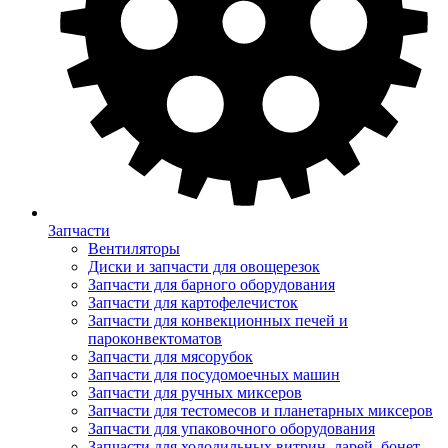
Запчасти
Вентиляторы
Диски и запчасти для овощерезок
Запчасти для барного оборудования
Запчасти для картофелечисток
Запчасти для конвекционных печей и
пароконвектоматов
Запчасти для мясорубок
Запчасти для посудомоечных машин
Запчасти для ручных миксеров
Запчасти для тестомесов и планетарных миксеров
Запчасти для упаковочного оборудования
Запчасти для холодильных витрин, ларей, бонет