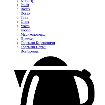
Kocateq
Polair
Radax
Rosso
Tatra
Unox
Viatto
Кобор
Марихолодмаш
Премьер
Торгмаш Барановичи
Торгмаш Пермь
Все бренды