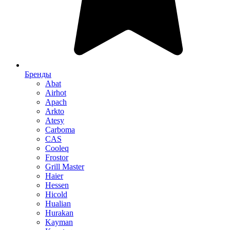
Бренды
Abat
Airhot
Apach
Arkto
Atesy
Carboma
CAS
Cooleq
Frostor
Grill Master
Haier
Hessen
Hicold
Hualian
Hurakan
Kayman