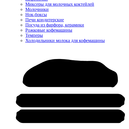
Миксеры для молочных коктейлей
Молочники
Нок-боксы
Печи кондитерские
Посуда из фарфора, керамики
Рожковые кофемашины
Темперы
Холодильники молока для кофемашины