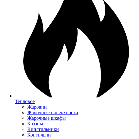
Тепловое
Жаровни
Жарочные поверхности
Жарочные шкафы
Казаны
Кипятильники
Коптильни