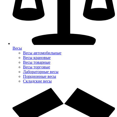
Весы
Весы автомобильные
Весы крановые
Весы товарные
Весы торговые
Лабораторные весы
Порционные весы
Складские весы