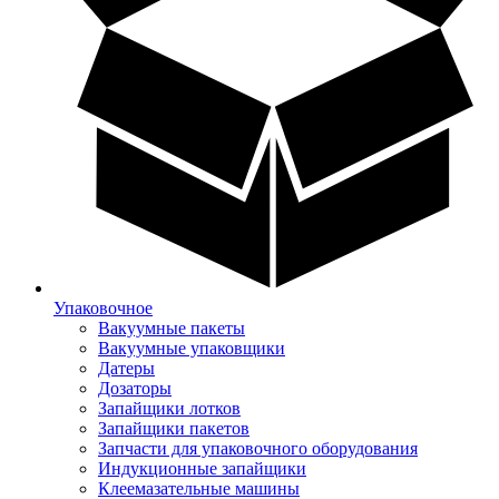
Упаковочное
Вакуумные пакеты
Вакуумные упаковщики
Датеры
Дозаторы
Запайщики лотков
Запайщики пакетов
Запчасти для упаковочного оборудования
Индукционные запайщики
Клеемазательные машины