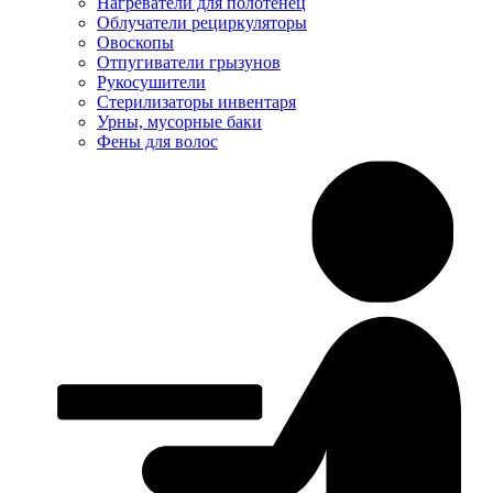
Нагреватели для полотенец
Облучатели рециркуляторы
Овоскопы
Отпугиватели грызунов
Рукосушители
Стерилизаторы инвентаря
Урны, мусорные баки
Фены для волос