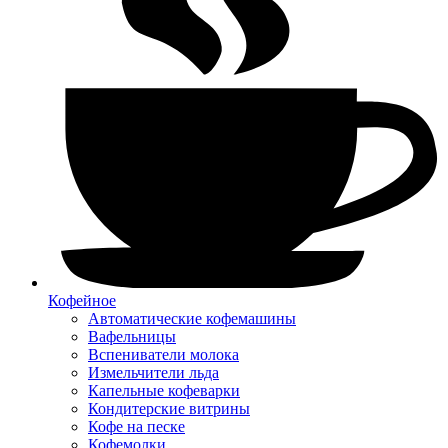
Кофейное
Автоматические кофемашины
Вафельницы
Вспениватели молока
Измельчители льда
Капельные кофеварки
Кондитерские витрины
Кофе на песке
Кофемолки