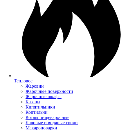
Тепловое
Жаровни
Жарочные поверхности
Жарочные шкафы
Казаны
Кипятильники
Коптильни
Котлы пищеварочные
Лавовые и водяные грили
Макароноварки