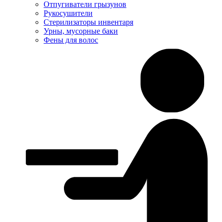
Отпугиватели грызунов
Рукосушители
Стерилизаторы инвентаря
Урны, мусорные баки
Фены для волос