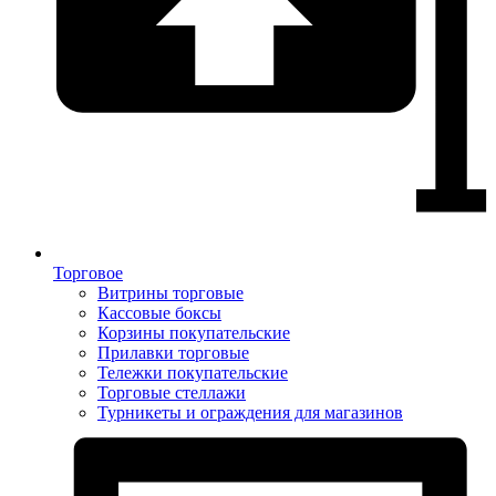
Торговое
Витрины торговые
Кассовые боксы
Корзины покупательские
Прилавки торговые
Тележки покупательские
Торговые стеллажи
Турникеты и ограждения для магазинов