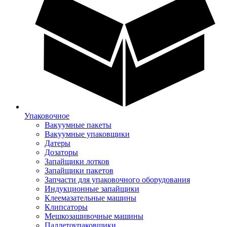
Упаковочное
Вакуумные пакеты
Вакуумные упаковщики
Датеры
Дозаторы
Запайщики лотков
Запайщики пакетов
Запчасти для упаковочного оборудования
Индукционные запайщики
Клеемазательные машины
Клипсаторы
Мешкозашивочные машины
Паллетоупаковщики