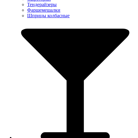
Тендерайзеры
Фаршемешалки
Шприцы колбасные