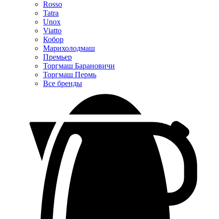
Rosso
Tatra
Unox
Viatto
Кобор
Марихолодмаш
Премьер
Торгмаш Барановичи
Торгмаш Пермь
Все бренды