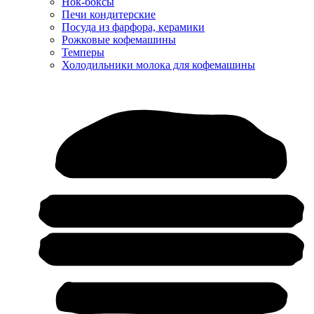
Нок-боксы
Печи кондитерские
Посуда из фарфора, керамики
Рожковые кофемашины
Темперы
Холодильники молока для кофемашины