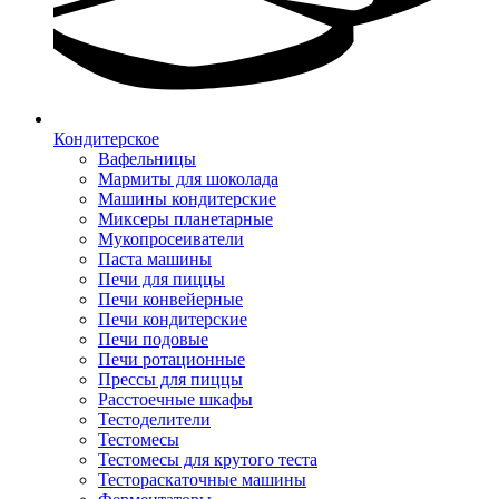
Кондитерское
Вафельницы
Мармиты для шоколада
Машины кондитерские
Миксеры планетарные
Мукопросеиватели
Паста машины
Печи для пиццы
Печи конвейерные
Печи кондитерские
Печи подовые
Печи ротационные
Прессы для пиццы
Расстоечные шкафы
Тестоделители
Тестомесы
Тестомесы для крутого теста
Тестораскаточные машины