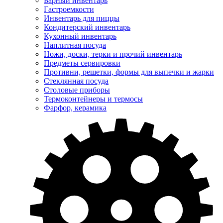
Барный инвентарь
Гастроемкости
Инвентарь для пиццы
Кондитерский инвентарь
Кухонный инвентарь
Наплитная посуда
Ножи, доски, терки и прочий инвентарь
Предметы сервировки
Противни, решетки, формы для выпечки и жарки
Стеклянная посуда
Столовые приборы
Термоконтейнеры и термосы
Фарфор, керамика