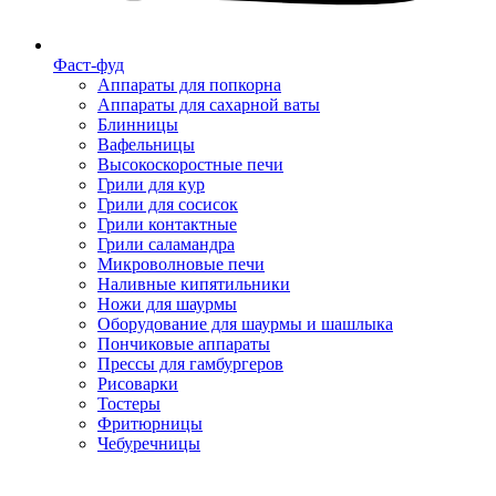
Фаст-фуд
Аппараты для попкорна
Аппараты для сахарной ваты
Блинницы
Вафельницы
Высокоскоростные печи
Грили для кур
Грили для сосисок
Грили контактные
Грили саламандра
Микроволновые печи
Наливные кипятильники
Ножи для шаурмы
Оборудование для шаурмы и шашлыка
Пончиковые аппараты
Прессы для гамбургеров
Рисоварки
Тостеры
Фритюрницы
Чебуречницы