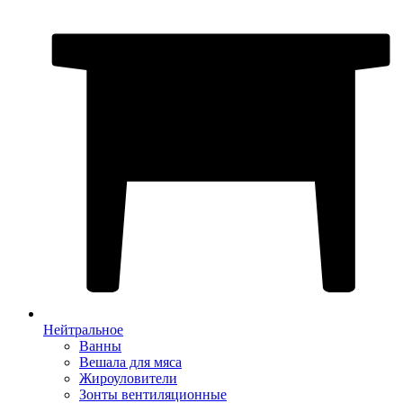
Нейтральное
Ванны
Вешала для мяса
Жироуловители
Зонты вентиляционные