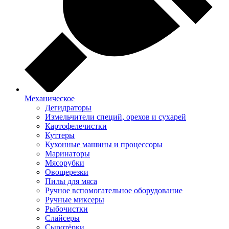
Механическое
Дегидраторы
Измельчители специй, орехов и сухарей
Картофелечистки
Куттеры
Кухонные машины и процессоры
Маринаторы
Мясорубки
Овощерезки
Пилы для мяса
Ручное вспомогательное оборудование
Ручные миксеры
Рыбочистки
Слайсеры
Сыротёрки