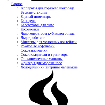
Барное
Аппараты для горячего шоколада
Барные станции
Барный инвентарь
Блендеры
Кегераторы для пива
Кофемолки
Льдогенераторы кубикового льда
Льдодробители
Миксеры для молочных коктейлей
Рожковые кофеварки
Соковыжималки
Сокоохладители и граниторы
Стаканомоечные машины
Фризеры для мороженого
Холодильники витрины маленькие