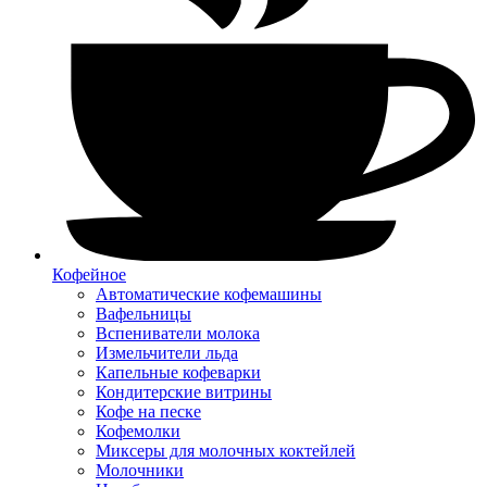
Кофейное
Автоматические кофемашины
Вафельницы
Вспениватели молока
Измельчители льда
Капельные кофеварки
Кондитерские витрины
Кофе на песке
Кофемолки
Миксеры для молочных коктейлей
Молочники