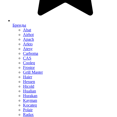
Бренды
Abat
Airhot
Apach
Arkto
Atesy
Carboma
CAS
Cooleq
Frostor
Grill Master
Haier
Hessen
Hicold
Hualian
Hurakan
Kayman
Kocateq
Polair
Radax