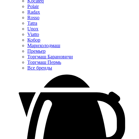
Kocateq
Polair
Radax
Rosso
Tatra
Unox
Viatto
Кобор
Марихолодмаш
Премьер
Торгмаш Барановичи
Торгмаш Пермь
Все бренды