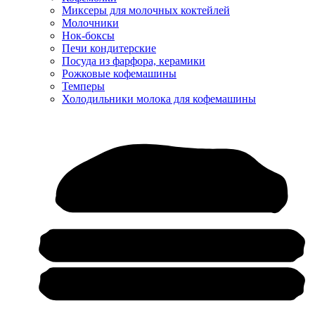
Миксеры для молочных коктейлей
Молочники
Нок-боксы
Печи кондитерские
Посуда из фарфора, керамики
Рожковые кофемашины
Темперы
Холодильники молока для кофемашины