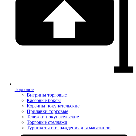
Торговое
Витрины торговые
Кассовые боксы
Корзины покупательские
Прилавки торговые
Тележки покупательские
Торговые стеллажи
Турникеты и ограждения для магазинов