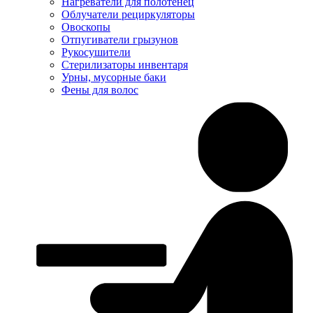
Нагреватели для полотенец
Облучатели рециркуляторы
Овоскопы
Отпугиватели грызунов
Рукосушители
Стерилизаторы инвентаря
Урны, мусорные баки
Фены для волос