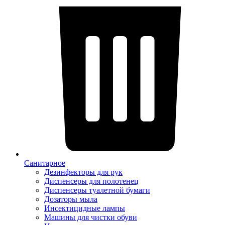
Санитарное
Дезинфекторы для рук
Диспенсеры для полотенец
Диспенсеры туалетной бумаги
Дозаторы мыла
Инсектицидные лампы
Машины для чистки обуви