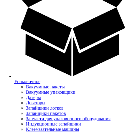
Упаковочное
Вакуумные пакеты
Вакуумные упаковщики
Датеры
Дозаторы
Запайщики лотков
Запайщики пакетов
Запчасти для упаковочного оборудования
Индукционные запайщики
Клеемазательные машины