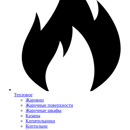
Тепловое
Жаровни
Жарочные поверхности
Жарочные шкафы
Казаны
Кипятильники
Коптильни