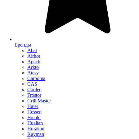
Бренды
Abat
Airhot
Apach
Arkto
Atesy
Carboma
CAS
Cooleq
Frostor
Grill Master
Haier
Hessen
Hicold
Hualian
Hurakan
Kayman