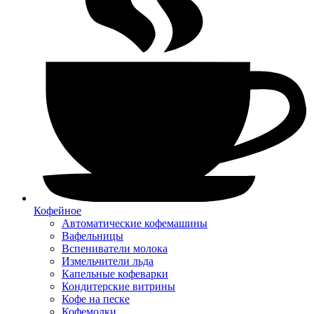
Кофейное
Автоматические кофемашины
Вафельницы
Вспениватели молока
Измельчители льда
Капельные кофеварки
Кондитерские витрины
Кофе на песке
Кофемолки