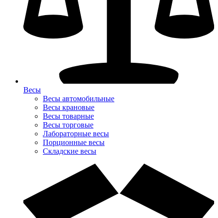
Весы
Весы автомобильные
Весы крановые
Весы товарные
Весы торговые
Лабораторные весы
Порционные весы
Складские весы