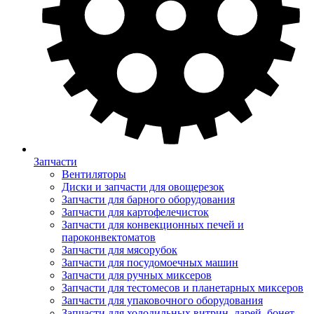
Запчасти
Вентиляторы
Диски и запчасти для овощерезок
Запчасти для барного оборудования
Запчасти для картофелечисток
Запчасти для конвекционных печей и
пароконвектоматов
Запчасти для мясорубок
Запчасти для посудомоечных машин
Запчасти для ручных миксеров
Запчасти для тестомесов и планетарных миксеров
Запчасти для упаковочного оборудования
Запчасти для холодильных витрин, ларей, бонет