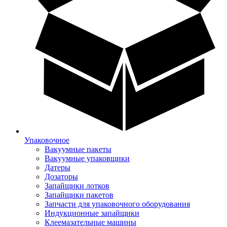
Упаковочное
Вакуумные пакеты
Вакуумные упаковщики
Датеры
Дозаторы
Запайщики лотков
Запайщики пакетов
Запчасти для упаковочного оборудования
Индукционные запайщики
Клеемазательные машины