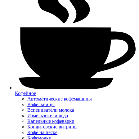
Кофейное
Автоматические кофемашины
Вафельницы
Вспениватели молока
Измельчители льда
Капельные кофеварки
Кондитерские витрины
Кофе на песке
Кофемолки