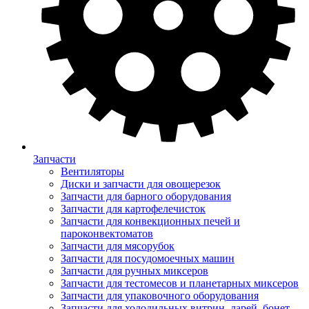
Запчасти
Вентиляторы
Диски и запчасти для овощерезок
Запчасти для барного оборудования
Запчасти для картофелечисток
Запчасти для конвекционных печей и
пароконвектоматов
Запчасти для мясорубок
Запчасти для посудомоечных машин
Запчасти для ручных миксеров
Запчасти для тестомесов и планетарных миксеров
Запчасти для упаковочного оборудования
Запчасти для холодильных витрин, ларей, бонет