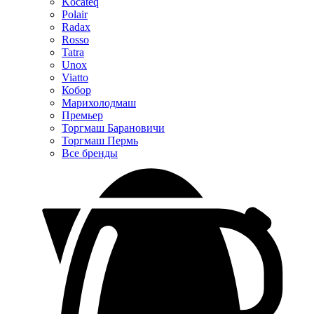
Kocateq
Polair
Radax
Rosso
Tatra
Unox
Viatto
Кобор
Марихолодмаш
Премьер
Торгмаш Барановичи
Торгмаш Пермь
Все бренды