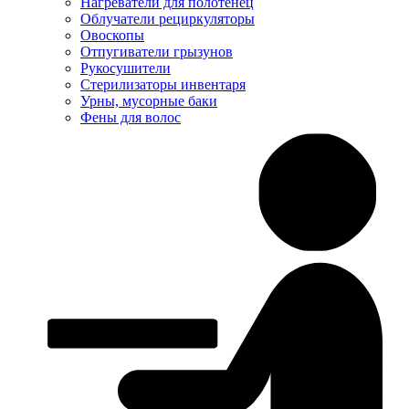
Нагреватели для полотенец
Облучатели рециркуляторы
Овоскопы
Отпугиватели грызунов
Рукосушители
Стерилизаторы инвентаря
Урны, мусорные баки
Фены для волос