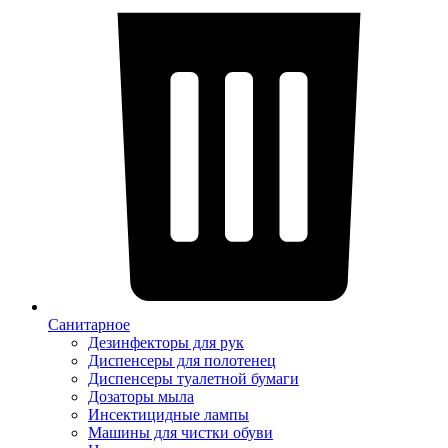
Санитарное
Дезинфекторы для рук
Диспенсеры для полотенец
Диспенсеры туалетной бумаги
Дозаторы мыла
Инсектицидные лампы
Машины для чистки обуви