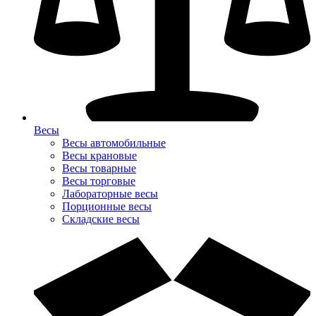
Весы
Весы автомобильные
Весы крановые
Весы товарные
Весы торговые
Лабораторные весы
Порционные весы
Складские весы