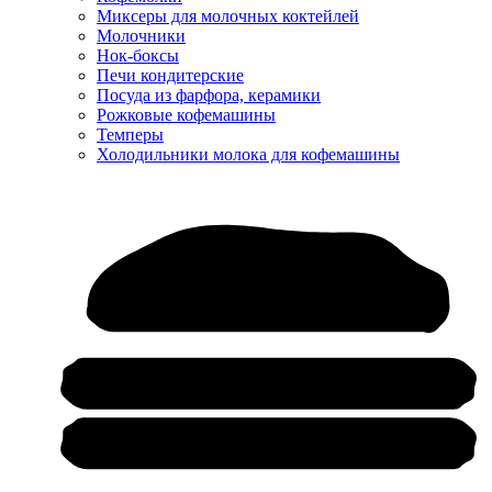
Миксеры для молочных коктейлей
Молочники
Нок-боксы
Печи кондитерские
Посуда из фарфора, керамики
Рожковые кофемашины
Темперы
Холодильники молока для кофемашины