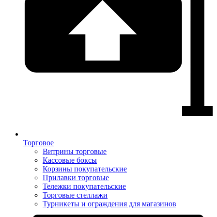
Торговое
Витрины торговые
Кассовые боксы
Корзины покупательские
Прилавки торговые
Тележки покупательские
Торговые стеллажи
Турникеты и ограждения для магазинов