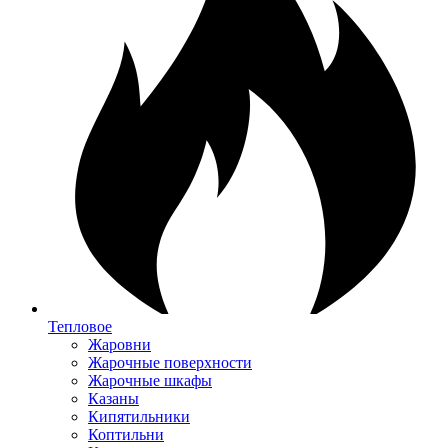
Тепловое
Жаровни
Жарочные поверхности
Жарочные шкафы
Казаны
Кипятильники
Коптильни