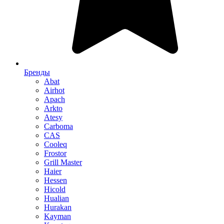
Бренды
Abat
Airhot
Apach
Arkto
Atesy
Carboma
CAS
Cooleq
Frostor
Grill Master
Haier
Hessen
Hicold
Hualian
Hurakan
Kayman