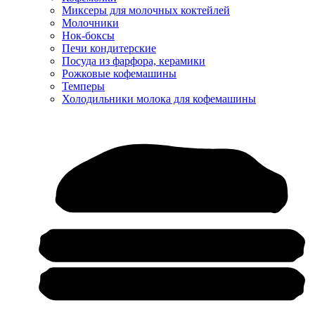
Миксеры для молочных коктейлей
Молочники
Нок-боксы
Печи кондитерские
Посуда из фарфора, керамики
Рожковые кофемашины
Темперы
Холодильники молока для кофемашины