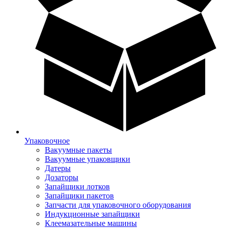
Упаковочное
Вакуумные пакеты
Вакуумные упаковщики
Датеры
Дозаторы
Запайщики лотков
Запайщики пакетов
Запчасти для упаковочного оборудования
Индукционные запайщики
Клеемазательные машины