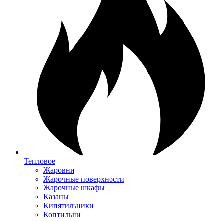
Тепловое
Жаровни
Жарочные поверхности
Жарочные шкафы
Казаны
Кипятильники
Коптильни