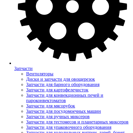
Запчасти
Вентиляторы
Диски и запчасти для овощерезок
Запчасти для барного оборудования
Запчасти для картофелечисток
Запчасти для конвекционных печей и
пароконвектоматов
Запчасти для мясорубок
Запчасти для посудомоечных машин
Запчасти для ручных миксеров
Запчасти для тестомесов и планетарных миксеров
Запчасти для упаковочного оборудования
Запчасти для холодильных витрин, ларей, бонет