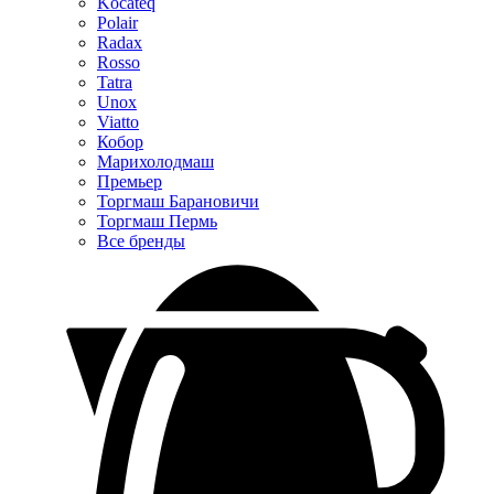
Kocateq
Polair
Radax
Rosso
Tatra
Unox
Viatto
Кобор
Марихолодмаш
Премьер
Торгмаш Барановичи
Торгмаш Пермь
Все бренды