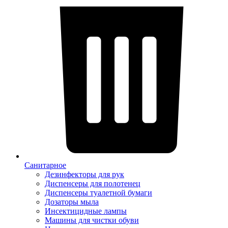
Санитарное
Дезинфекторы для рук
Диспенсеры для полотенец
Диспенсеры туалетной бумаги
Дозаторы мыла
Инсектицидные лампы
Машины для чистки обуви