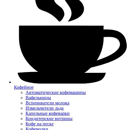
Кофейное
Автоматические кофемашины
Вафельницы
Вспениватели молока
Измельчители льда
Капельные кофеварки
Кондитерские витрины
Кофе на песке
Кофемолки