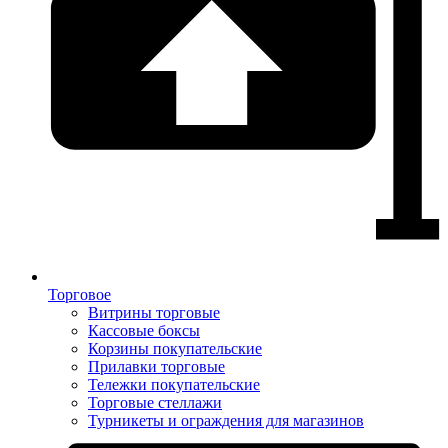
Торговое
Витрины торговые
Кассовые боксы
Корзины покупательские
Прилавки торговые
Тележки покупательские
Торговые стеллажи
Турникеты и ограждения для магазинов