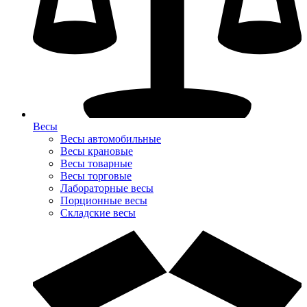
Весы
Весы автомобильные
Весы крановые
Весы товарные
Весы торговые
Лабораторные весы
Порционные весы
Складские весы