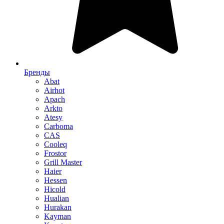
Бренды
Abat
Airhot
Apach
Arkto
Atesy
Carboma
CAS
Cooleq
Frostor
Grill Master
Haier
Hessen
Hicold
Hualian
Hurakan
Kayman