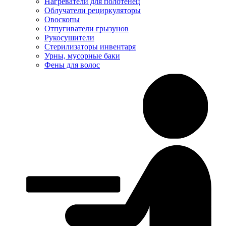
Нагреватели для полотенец
Облучатели рециркуляторы
Овоскопы
Отпугиватели грызунов
Рукосушители
Стерилизаторы инвентаря
Урны, мусорные баки
Фены для волос