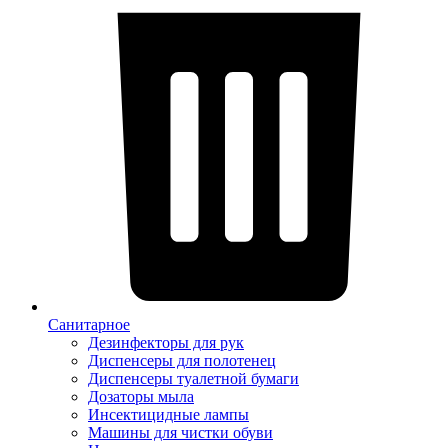
Санитарное
Дезинфекторы для рук
Диспенсеры для полотенец
Диспенсеры туалетной бумаги
Дозаторы мыла
Инсектицидные лампы
Машины для чистки обуви