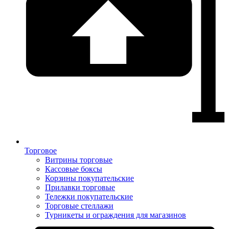
Торговое
Витрины торговые
Кассовые боксы
Корзины покупательские
Прилавки торговые
Тележки покупательские
Торговые стеллажи
Турникеты и ограждения для магазинов