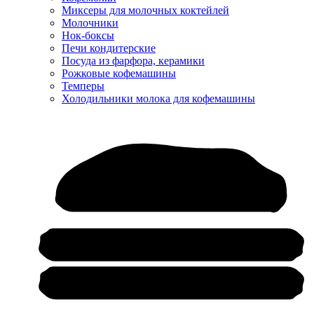
Миксеры для молочных коктейлей
Молочники
Нок-боксы
Печи кондитерские
Посуда из фарфора, керамики
Рожковые кофемашины
Темперы
Холодильники молока для кофемашины