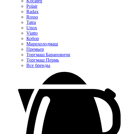
Kocateq
Polair
Radax
Rosso
Tatra
Unox
Viatto
Кобор
Марихолодмаш
Премьер
Торгмаш Барановичи
Торгмаш Пермь
Все бренды