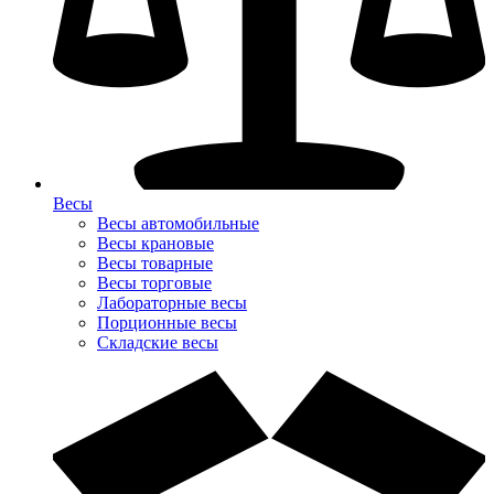
Весы
Весы автомобильные
Весы крановые
Весы товарные
Весы торговые
Лабораторные весы
Порционные весы
Складские весы