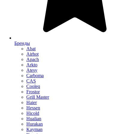
Бренды
Abat
Airhot
Apach
Arkto
Atesy
Carboma
CAS
Cooleq
Frostor
Grill Master
Haier
Hessen
Hicold
Hualian
Hurakan
Kayman