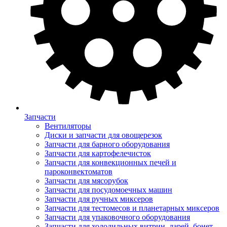
Запчасти
Вентиляторы
Диски и запчасти для овощерезок
Запчасти для барного оборудования
Запчасти для картофелечисток
Запчасти для конвекционных печей и
пароконвектоматов
Запчасти для мясорубок
Запчасти для посудомоечных машин
Запчасти для ручных миксеров
Запчасти для тестомесов и планетарных миксеров
Запчасти для упаковочного оборудования
Запчасти для холодильных витрин, ларей, бонет