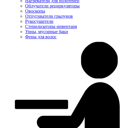
Нагреватели для полотенец
Облучатели рециркуляторы
Овоскопы
Отпугиватели грызунов
Рукосушители
Стерилизаторы инвентаря
Урны, мусорные баки
Фены для волос