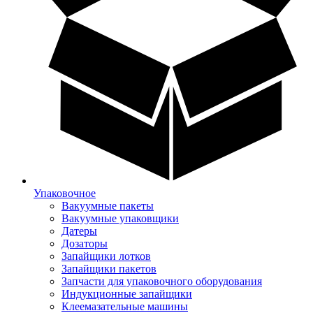
Упаковочное
Вакуумные пакеты
Вакуумные упаковщики
Датеры
Дозаторы
Запайщики лотков
Запайщики пакетов
Запчасти для упаковочного оборудования
Индукционные запайщики
Клеемазательные машины