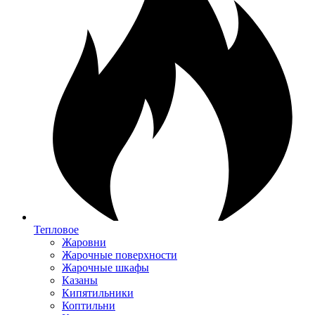
Тепловое
Жаровни
Жарочные поверхности
Жарочные шкафы
Казаны
Кипятильники
Коптильни