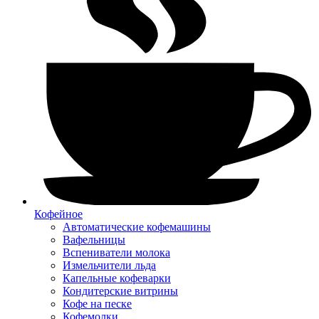
Кофейное
Автоматические кофемашины
Вафельницы
Вспениватели молока
Измельчители льда
Капельные кофеварки
Кондитерские витрины
Кофе на песке
Кофемолки