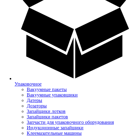
Упаковочное
Вакуумные пакеты
Вакуумные упаковщики
Датеры
Дозаторы
Запайщики лотков
Запайщики пакетов
Запчасти для упаковочного оборудования
Индукционные запайщики
Клеемазательные машины