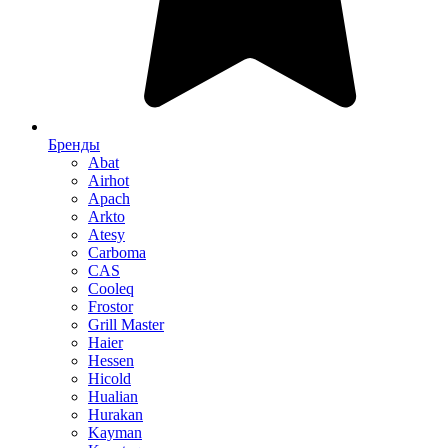
Бренды
Abat
Airhot
Apach
Arkto
Atesy
Carboma
CAS
Cooleq
Frostor
Grill Master
Haier
Hessen
Hicold
Hualian
Hurakan
Kayman