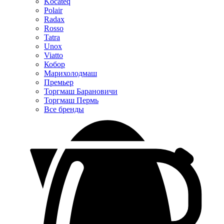
Kocateq
Polair
Radax
Rosso
Tatra
Unox
Viatto
Кобор
Марихолодмаш
Премьер
Торгмаш Барановичи
Торгмаш Пермь
Все бренды