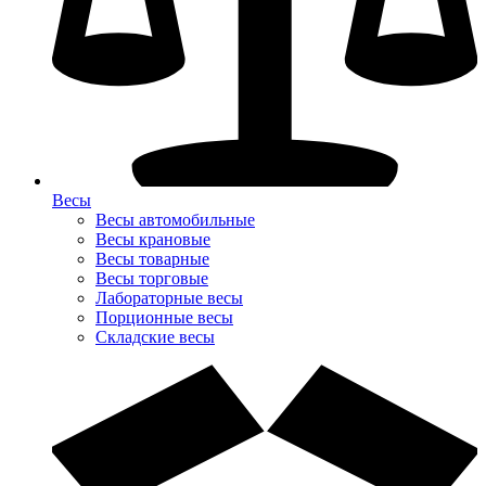
Весы
Весы автомобильные
Весы крановые
Весы товарные
Весы торговые
Лабораторные весы
Порционные весы
Складские весы