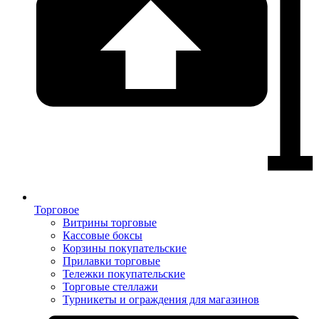
Торговое
Витрины торговые
Кассовые боксы
Корзины покупательские
Прилавки торговые
Тележки покупательские
Торговые стеллажи
Турникеты и ограждения для магазинов