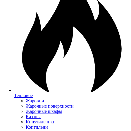
Тепловое
Жаровни
Жарочные поверхности
Жарочные шкафы
Казаны
Кипятильники
Коптильни