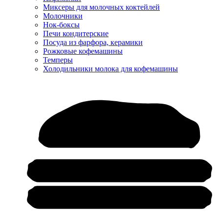
Миксеры для молочных коктейлей
Молочники
Нок-боксы
Печи кондитерские
Посуда из фарфора, керамики
Рожковые кофемашины
Темперы
Холодильники молока для кофемашины