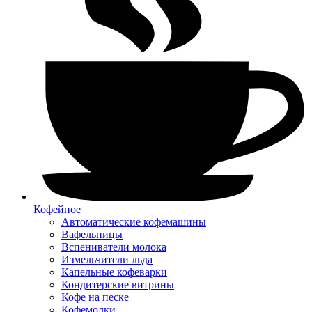
Кофейное
Автоматические кофемашины
Вафельницы
Вспениватели молока
Измельчители льда
Капельные кофеварки
Кондитерские витрины
Кофе на песке
Кофемолки