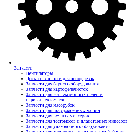
Запчасти
Вентиляторы
Диски и запчасти для овощерезок
Запчасти для барного оборудования
Запчасти для картофелечисток
Запчасти для конвекционных печей и
пароконвектоматов
Запчасти для мясорубок
Запчасти для посудомоечных машин
Запчасти для ручных миксеров
Запчасти для тестомесов и планетарных миксеров
Запчасти для упаковочного оборудования
Запчасти для холодильных витрин, ларей, бонет