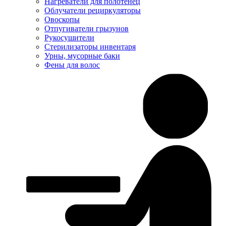
Нагреватели для полотенец
Облучатели рециркуляторы
Овоскопы
Отпугиватели грызунов
Рукосушители
Стерилизаторы инвентаря
Урны, мусорные баки
Фены для волос