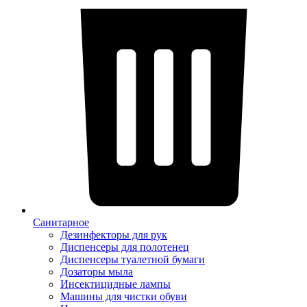
Санитарное
Дезинфекторы для рук
Диспенсеры для полотенец
Диспенсеры туалетной бумаги
Дозаторы мыла
Инсектицидные лампы
Машины для чистки обуви