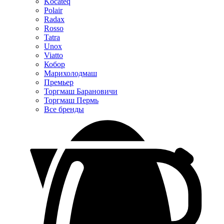
Kocateq
Polair
Radax
Rosso
Tatra
Unox
Viatto
Кобор
Марихолодмаш
Премьер
Торгмаш Барановичи
Торгмаш Пермь
Все бренды