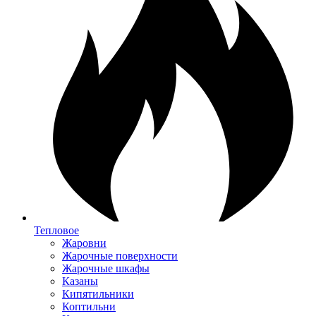
Тепловое
Жаровни
Жарочные поверхности
Жарочные шкафы
Казаны
Кипятильники
Коптильни