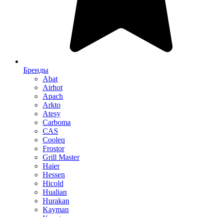
Бренды
Abat
Airhot
Apach
Arkto
Atesy
Carboma
CAS
Cooleq
Frostor
Grill Master
Haier
Hessen
Hicold
Hualian
Hurakan
Kayman