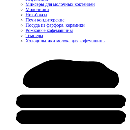
Миксеры для молочных коктейлей
Молочники
Нок-боксы
Печи кондитерские
Посуда из фарфора, керамики
Рожковые кофемашины
Темперы
Холодильники молока для кофемашины