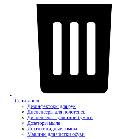
Санитарное
Дезинфекторы для рук
Диспенсеры для полотенец
Диспенсеры туалетной бумаги
Дозаторы мыла
Инсектицидные лампы
Машины для чистки обуви