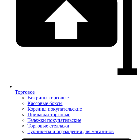
Торговое
Витрины торговые
Кассовые боксы
Корзины покупательские
Прилавки торговые
Тележки покупательские
Торговые стеллажи
Турникеты и ограждения для магазинов