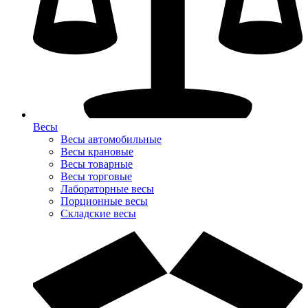
Весы
Весы автомобильные
Весы крановые
Весы товарные
Весы торговые
Лабораторные весы
Порционные весы
Складские весы