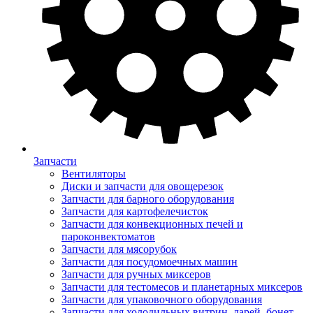
Запчасти
Вентиляторы
Диски и запчасти для овощерезок
Запчасти для барного оборудования
Запчасти для картофелечисток
Запчасти для конвекционных печей и
пароконвектоматов
Запчасти для мясорубок
Запчасти для посудомоечных машин
Запчасти для ручных миксеров
Запчасти для тестомесов и планетарных миксеров
Запчасти для упаковочного оборудования
Запчасти для холодильных витрин, ларей, бонет