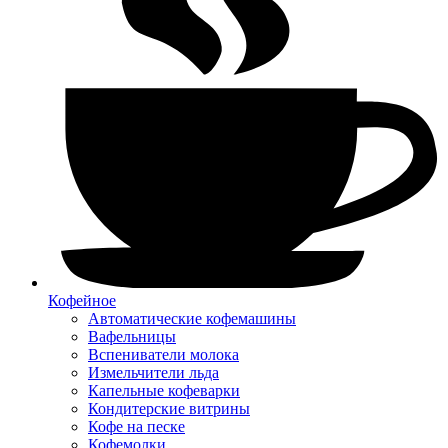
Кофейное
Автоматические кофемашины
Вафельницы
Вспениватели молока
Измельчители льда
Капельные кофеварки
Кондитерские витрины
Кофе на песке
Кофемолки