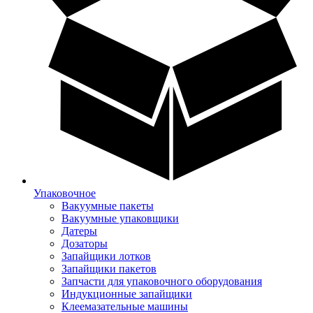
Упаковочное
Вакуумные пакеты
Вакуумные упаковщики
Датеры
Дозаторы
Запайщики лотков
Запайщики пакетов
Запчасти для упаковочного оборудования
Индукционные запайщики
Клеемазательные машины