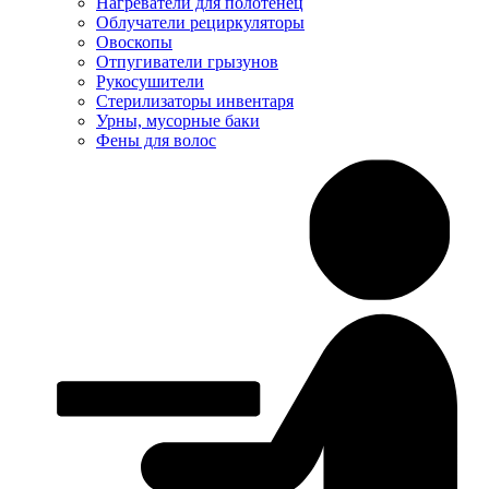
Нагреватели для полотенец
Облучатели рециркуляторы
Овоскопы
Отпугиватели грызунов
Рукосушители
Стерилизаторы инвентаря
Урны, мусорные баки
Фены для волос