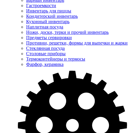
Барный инвентарь
Гастроемкости
Инвентарь для пиццы
Кондитерский инвентарь
Кухонный инвентарь
Наплитная посуда
Ножи, доски, терки и прочий инвентарь
Предметы сервировки
Противни, решетки, формы для выпечки и жарки
Стеклянная посуда
Столовые приборы
Термоконтейнеры и термосы
Фарфор, керамика