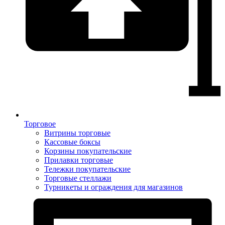
Торговое
Витрины торговые
Кассовые боксы
Корзины покупательские
Прилавки торговые
Тележки покупательские
Торговые стеллажи
Турникеты и ограждения для магазинов