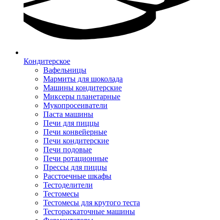
Кондитерское
Вафельницы
Мармиты для шоколада
Машины кондитерские
Миксеры планетарные
Мукопросеиватели
Паста машины
Печи для пиццы
Печи конвейерные
Печи кондитерские
Печи подовые
Печи ротационные
Прессы для пиццы
Расстоечные шкафы
Тестоделители
Тестомесы
Тестомесы для крутого теста
Тестораскаточные машины