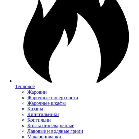
Тепловое
Жаровни
Жарочные поверхности
Жарочные шкафы
Казаны
Кипятильники
Коптильни
Котлы пищеварочные
Лавовые и водяные грили
Макароноварки