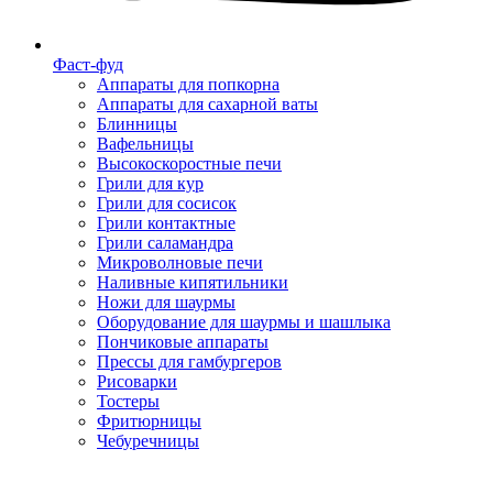
Фаст-фуд
Аппараты для попкорна
Аппараты для сахарной ваты
Блинницы
Вафельницы
Высокоскоростные печи
Грили для кур
Грили для сосисок
Грили контактные
Грили саламандра
Микроволновые печи
Наливные кипятильники
Ножи для шаурмы
Оборудование для шаурмы и шашлыка
Пончиковые аппараты
Прессы для гамбургеров
Рисоварки
Тостеры
Фритюрницы
Чебуречницы