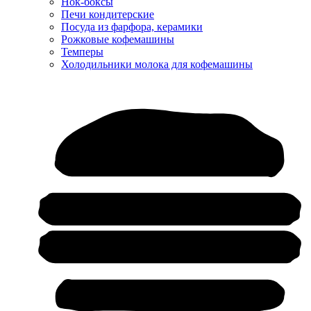
Нок-боксы
Печи кондитерские
Посуда из фарфора, керамики
Рожковые кофемашины
Темперы
Холодильники молока для кофемашины