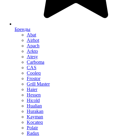
Бренды
Abat
Airhot
Apach
Arkto
Atesy
Carboma
CAS
Cooleq
Frostor
Grill Master
Haier
Hessen
Hicold
Hualian
Hurakan
Kayman
Kocateq
Polair
Radax