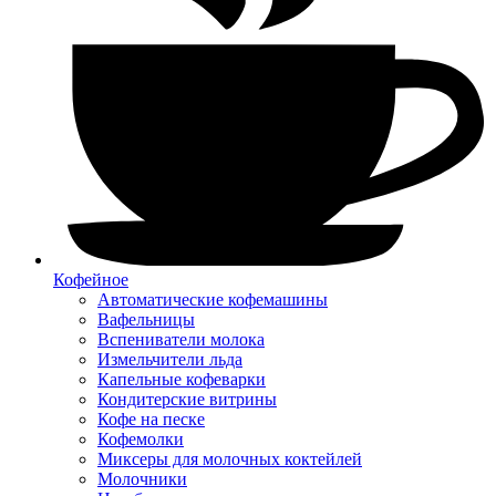
Кофейное
Автоматические кофемашины
Вафельницы
Вспениватели молока
Измельчители льда
Капельные кофеварки
Кондитерские витрины
Кофе на песке
Кофемолки
Миксеры для молочных коктейлей
Молочники