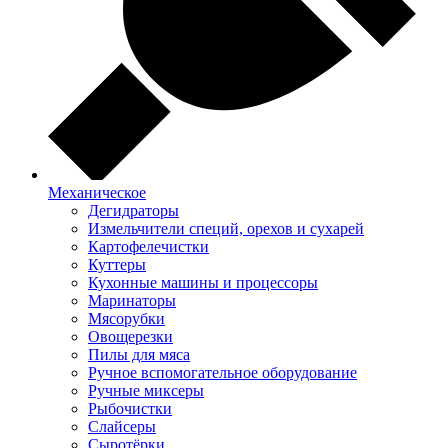
Механическое
Дегидраторы
Измельчители специй, орехов и сухарей
Картофелечистки
Куттеры
Кухонные машины и процессоры
Маринаторы
Мясорубки
Овощерезки
Пилы для мяса
Ручное вспомогательное оборудование
Ручные миксеры
Рыбочистки
Слайсеры
Сыротёрки