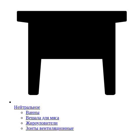
Нейтральное
Ванны
Вешала для мяса
Жироуловители
Зонты вентиляционные