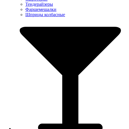
Тендерайзеры
Фаршемешалки
Шприцы колбасные