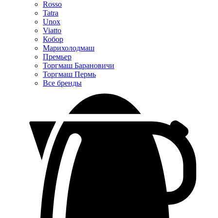
Rosso
Tatra
Unox
Viatto
Кобор
Марихолодмаш
Премьер
Торгмаш Барановичи
Торгмаш Пермь
Все бренды