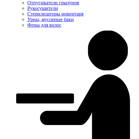
Отпугиватели грызунов
Рукосушители
Стерилизаторы инвентаря
Урны, мусорные баки
Фены для волос