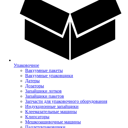
Упаковочное
Вакуумные пакеты
Вакуумные упаковщики
Датеры
Дозаторы
Запайщики лотков
Запайщики пакетов
Запчасти для упаковочного оборудования
Индукционные запайщики
Клеемазательные машины
Клипсаторы
Мешкозашивочные машины
Паллетоупаковщики