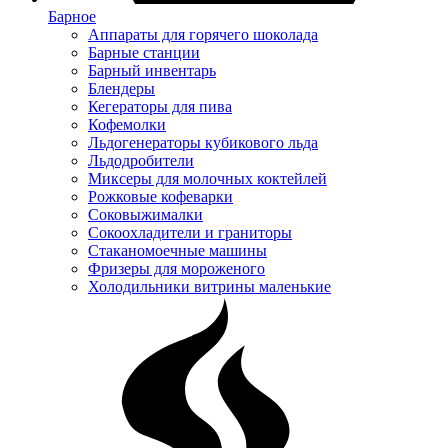
Барное
Аппараты для горячего шоколада
Барные станции
Барный инвентарь
Блендеры
Кегераторы для пива
Кофемолки
Льдогенераторы кубикового льда
Льдодробители
Миксеры для молочных коктейлей
Рожковые кофеварки
Соковыжималки
Сокоохладители и граниторы
Стаканомоечные машины
Фризеры для мороженого
Холодильники витрины маленькие