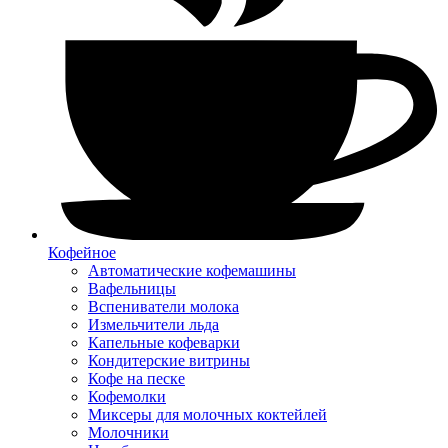
Кофейное
Автоматические кофемашины
Вафельницы
Вспениватели молока
Измельчители льда
Капельные кофеварки
Кондитерские витрины
Кофе на песке
Кофемолки
Миксеры для молочных коктейлей
Молочники