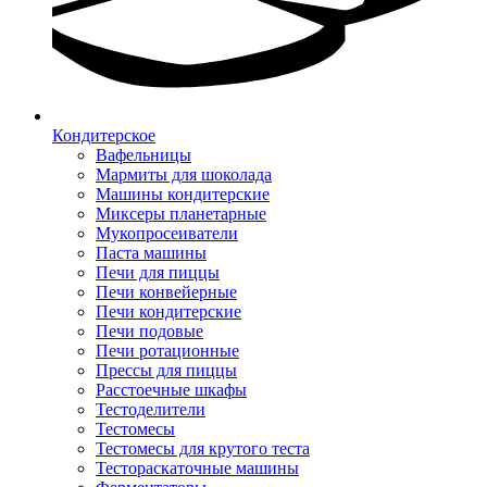
Кондитерское
Вафельницы
Мармиты для шоколада
Машины кондитерские
Миксеры планетарные
Мукопросеиватели
Паста машины
Печи для пиццы
Печи конвейерные
Печи кондитерские
Печи подовые
Печи ротационные
Прессы для пиццы
Расстоечные шкафы
Тестоделители
Тестомесы
Тестомесы для крутого теста
Тестораскаточные машины