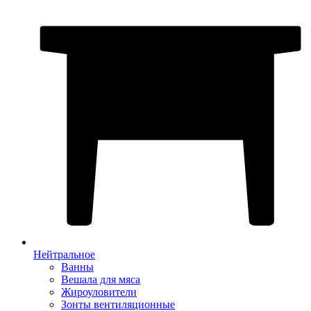
Нейтральное
Ванны
Вешала для мяса
Жироуловители
Зонты вентиляционные