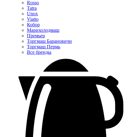
Rosso
Tatra
Unox
Viatto
Кобор
Марихолодмаш
Премьер
Торгмаш Барановичи
Торгмаш Пермь
Все бренды