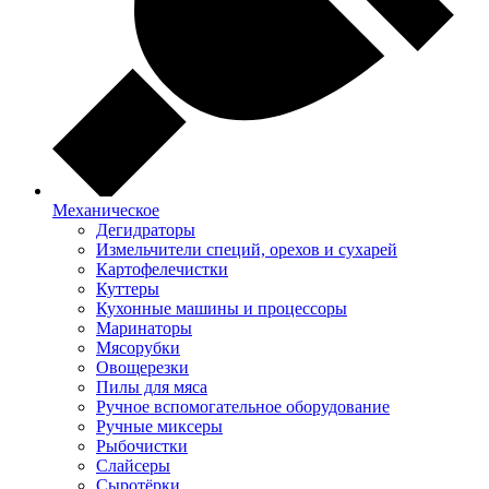
Механическое
Дегидраторы
Измельчители специй, орехов и сухарей
Картофелечистки
Куттеры
Кухонные машины и процессоры
Маринаторы
Мясорубки
Овощерезки
Пилы для мяса
Ручное вспомогательное оборудование
Ручные миксеры
Рыбочистки
Слайсеры
Сыротёрки