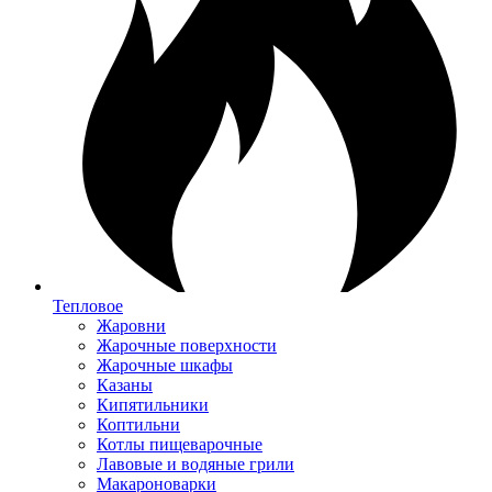
Тепловое
Жаровни
Жарочные поверхности
Жарочные шкафы
Казаны
Кипятильники
Коптильни
Котлы пищеварочные
Лавовые и водяные грили
Макароноварки