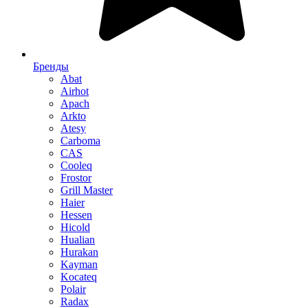
Бренды
Abat
Airhot
Apach
Arkto
Atesy
Carboma
CAS
Cooleq
Frostor
Grill Master
Haier
Hessen
Hicold
Hualian
Hurakan
Kayman
Kocateq
Polair
Radax