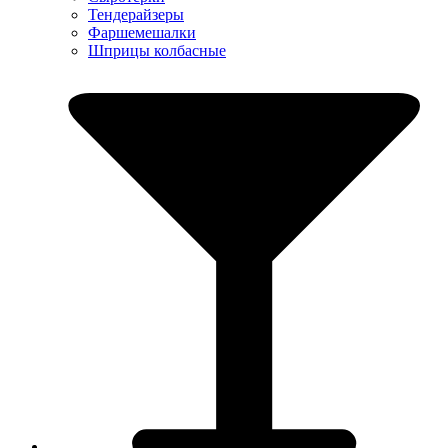
Тендерайзеры
Фаршемешалки
Шприцы колбасные