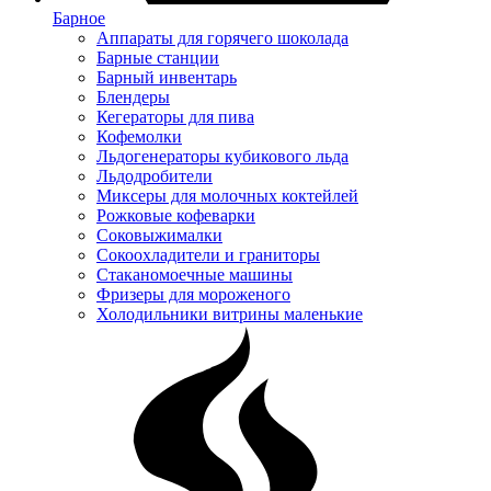
Барное
Аппараты для горячего шоколада
Барные станции
Барный инвентарь
Блендеры
Кегераторы для пива
Кофемолки
Льдогенераторы кубикового льда
Льдодробители
Миксеры для молочных коктейлей
Рожковые кофеварки
Соковыжималки
Сокоохладители и граниторы
Стаканомоечные машины
Фризеры для мороженого
Холодильники витрины маленькие