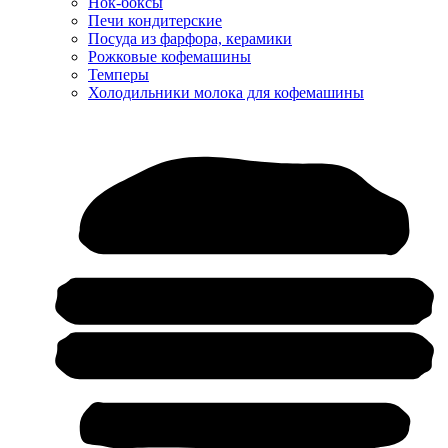
Нок-боксы
Печи кондитерские
Посуда из фарфора, керамики
Рожковые кофемашины
Темперы
Холодильники молока для кофемашины