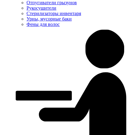
Отпугиватели грызунов
Рукосушители
Стерилизаторы инвентаря
Урны, мусорные баки
Фены для волос