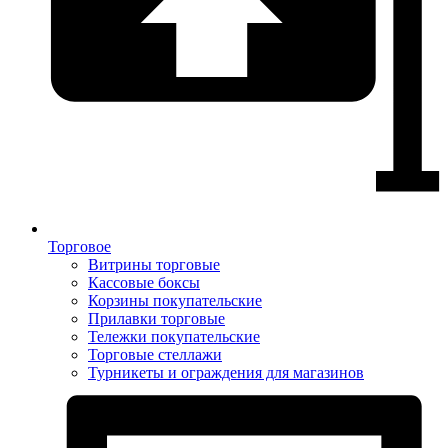
Торговое
Витрины торговые
Кассовые боксы
Корзины покупательские
Прилавки торговые
Тележки покупательские
Торговые стеллажи
Турникеты и ограждения для магазинов