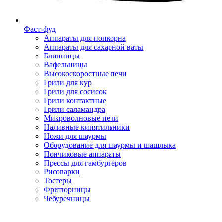
Фаст-фуд
Аппараты для попкорна
Аппараты для сахарной ваты
Блинницы
Вафельницы
Высокоскоростные печи
Грили для кур
Грили для сосисок
Грили контактные
Грили саламандра
Микроволновые печи
Наливные кипятильники
Ножи для шаурмы
Оборудование для шаурмы и шашлыка
Пончиковые аппараты
Прессы для гамбургеров
Рисоварки
Тостеры
Фритюрницы
Чебуречницы