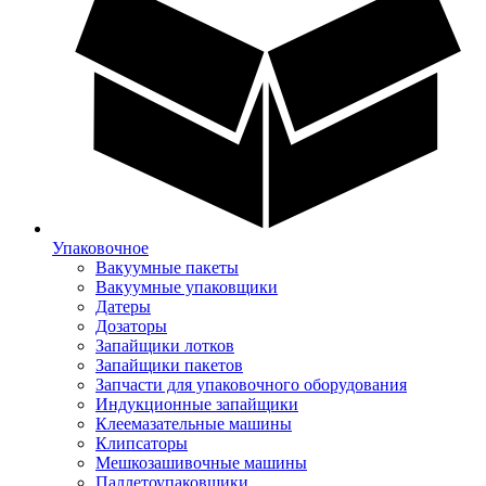
Упаковочное
Вакуумные пакеты
Вакуумные упаковщики
Датеры
Дозаторы
Запайщики лотков
Запайщики пакетов
Запчасти для упаковочного оборудования
Индукционные запайщики
Клеемазательные машины
Клипсаторы
Мешкозашивочные машины
Паллетоупаковщики