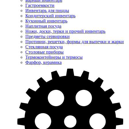
Барный инвентарь
Гастроемкости
Инвентарь для пиццы
Кондитерский инвентарь
Кухонный инвентарь
Наплитная посуда
Ножи, доски, терки и прочий инвентарь
Предметы сервировки
Противни, решетки, формы для выпечки и жарки
Стеклянная посуда
Столовые приборы
Термоконтейнеры и термосы
Фарфор, керамика