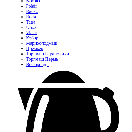
Kocateq
Polair
Radax
Rosso
Tatra
Unox
Viatto
Кобор
Марихолодмаш
Премьер
Торгмаш Барановичи
Торгмаш Пермь
Все бренды