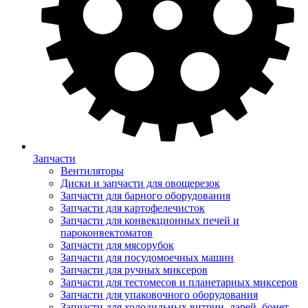
Запчасти
Вентиляторы
Диски и запчасти для овощерезок
Запчасти для барного оборудования
Запчасти для картофелечисток
Запчасти для конвекционных печей и
пароконвектоматов
Запчасти для мясорубок
Запчасти для посудомоечных машин
Запчасти для ручных миксеров
Запчасти для тестомесов и планетарных миксеров
Запчасти для упаковочного оборудования
Запчасти для холодильных витрин, ларей, бонет