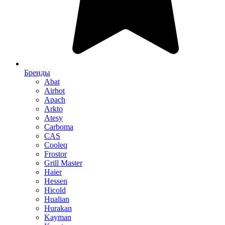
Бренды
Abat
Airhot
Apach
Arkto
Atesy
Carboma
CAS
Cooleq
Frostor
Grill Master
Haier
Hessen
Hicold
Hualian
Hurakan
Kayman