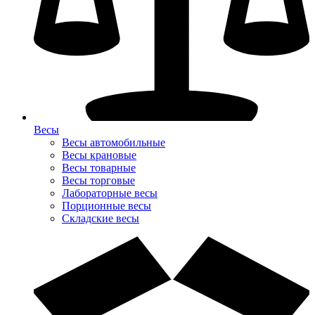
Весы
Весы автомобильные
Весы крановые
Весы товарные
Весы торговые
Лабораторные весы
Порционные весы
Складские весы