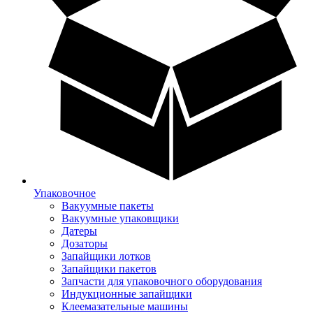
Упаковочное
Вакуумные пакеты
Вакуумные упаковщики
Датеры
Дозаторы
Запайщики лотков
Запайщики пакетов
Запчасти для упаковочного оборудования
Индукционные запайщики
Клеемазательные машины