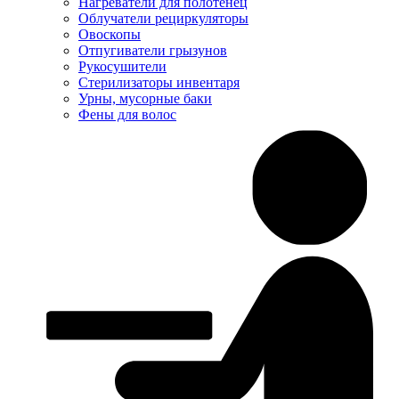
Нагреватели для полотенец
Облучатели рециркуляторы
Овоскопы
Отпугиватели грызунов
Рукосушители
Стерилизаторы инвентаря
Урны, мусорные баки
Фены для волос