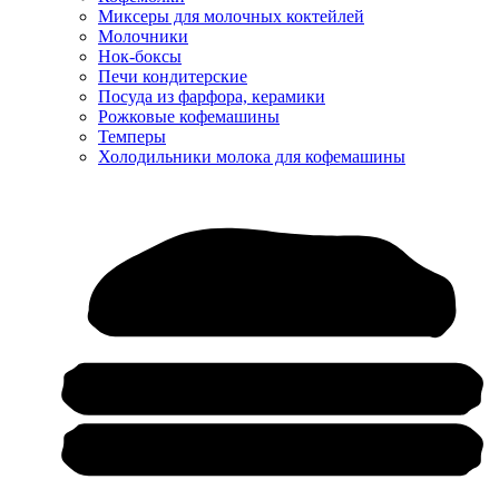
Миксеры для молочных коктейлей
Молочники
Нок-боксы
Печи кондитерские
Посуда из фарфора, керамики
Рожковые кофемашины
Темперы
Холодильники молока для кофемашины