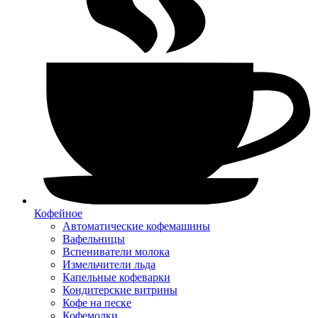
Кофейное
Автоматические кофемашины
Вафельницы
Вспениватели молока
Измельчители льда
Капельные кофеварки
Кондитерские витрины
Кофе на песке
Кофемолки