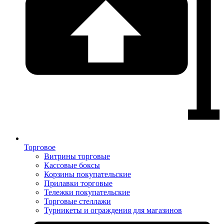
Торговое
Витрины торговые
Кассовые боксы
Корзины покупательские
Прилавки торговые
Тележки покупательские
Торговые стеллажи
Турникеты и ограждения для магазинов