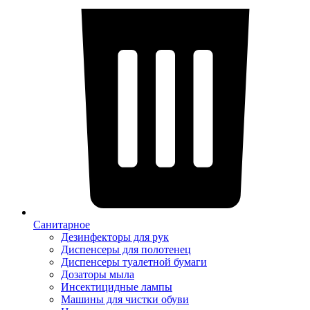
Санитарное
Дезинфекторы для рук
Диспенсеры для полотенец
Диспенсеры туалетной бумаги
Дозаторы мыла
Инсектицидные лампы
Машины для чистки обуви