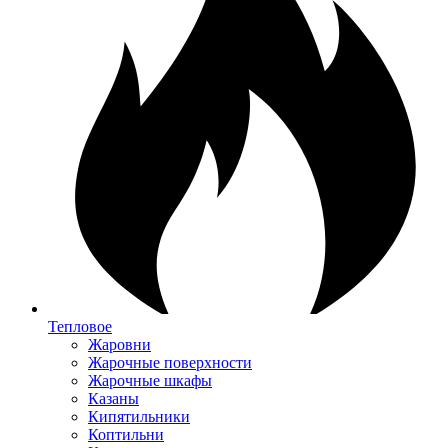
Тепловое
Жаровни
Жарочные поверхности
Жарочные шкафы
Казаны
Кипятильники
Коптильни