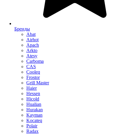
Бренды
Abat
Airhot
Apach
Arkto
Atesy
Carboma
CAS
Cooleq
Frostor
Grill Master
Haier
Hessen
Hicold
Hualian
Hurakan
Kayman
Kocateq
Polair
Radax