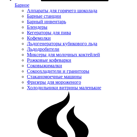
Барное
Аппараты для горячего шоколада
Барные станции
Барный инвентарь
Блендеры
Кегераторы для пива
Кофемолки
Льдогенераторы кубикового льда
Льдодробители
Миксеры для молочных коктейлей
Рожковые кофеварки
Соковыжималки
Сокоохладители и граниторы
Стаканомоечные машины
Фризеры для мороженого
Холодильники витрины маленькие