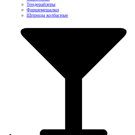
Тендерайзеры
Фаршемешалки
Шприцы колбасные