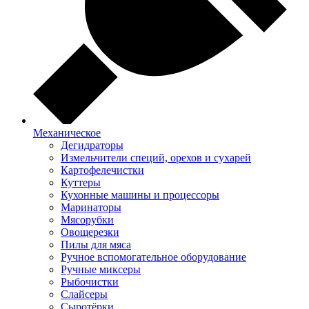
Механическое
Дегидраторы
Измельчители специй, орехов и сухарей
Картофелечистки
Куттеры
Кухонные машины и процессоры
Маринаторы
Мясорубки
Овощерезки
Пилы для мяса
Ручное вспомогательное оборудование
Ручные миксеры
Рыбочистки
Слайсеры
Сыротёрки