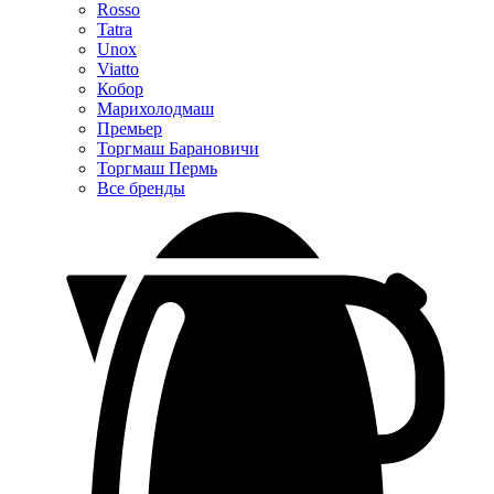
Rosso
Tatra
Unox
Viatto
Кобор
Марихолодмаш
Премьер
Торгмаш Барановичи
Торгмаш Пермь
Все бренды