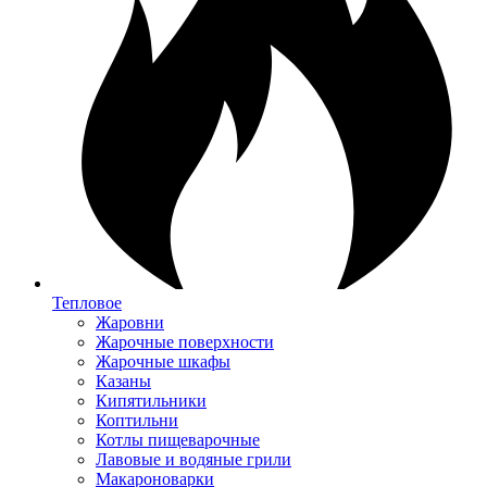
Тепловое
Жаровни
Жарочные поверхности
Жарочные шкафы
Казаны
Кипятильники
Коптильни
Котлы пищеварочные
Лавовые и водяные грили
Макароноварки