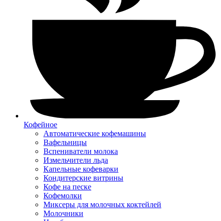
Кофейное
Автоматические кофемашины
Вафельницы
Вспениватели молока
Измельчители льда
Капельные кофеварки
Кондитерские витрины
Кофе на песке
Кофемолки
Миксеры для молочных коктейлей
Молочники