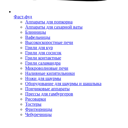
Фаст-фуд
Аппараты для попкорна
Аппараты для сахарной ваты
Блинницы
Вафельницы
Высокоскоростные печи
Грили для кур
Грили для сосисок
Грили контактные
Грили саламандра
Микроволновые печи
Наливные кипятильники
Ножи для шаурмы
Оборудование для шаурмы и шашлыка
Пончиковые аппараты
Прессы для гамбургеров
Рисоварки
Тостеры
Фритюрницы
Чебуречницы