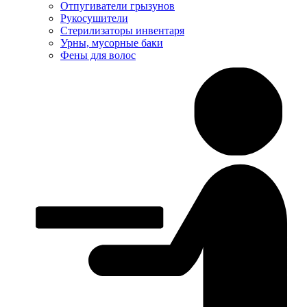
Отпугиватели грызунов
Рукосушители
Стерилизаторы инвентаря
Урны, мусорные баки
Фены для волос