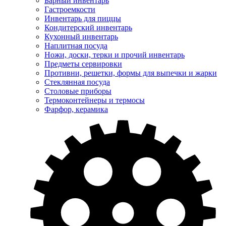
Барный инвентарь
Гастроемкости
Инвентарь для пиццы
Кондитерский инвентарь
Кухонный инвентарь
Наплитная посуда
Ножи, доски, терки и прочий инвентарь
Предметы сервировки
Противни, решетки, формы для выпечки и жарки
Стеклянная посуда
Столовые приборы
Термоконтейнеры и термосы
Фарфор, керамика