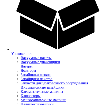
Упаковочное
Вакуумные пакеты
Вакуумные упаковщики
Датеры
Дозаторы
Запайщики лотков
Запайщики пакетов
Запчасти для упаковочного оборудования
Индукционные запайщики
Клеемазательные машины
Клипсаторы
Мешкозашивочные машины
Паллетоупаковщики