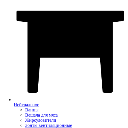
Нейтральное
Ванны
Вешала для мяса
Жироуловители
Зонты вентиляционные