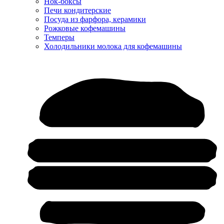
Нок-боксы
Печи кондитерские
Посуда из фарфора, керамики
Рожковые кофемашины
Темперы
Холодильники молока для кофемашины