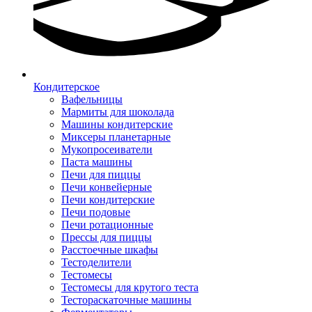
Кондитерское
Вафельницы
Мармиты для шоколада
Машины кондитерские
Миксеры планетарные
Мукопросеиватели
Паста машины
Печи для пиццы
Печи конвейерные
Печи кондитерские
Печи подовые
Печи ротационные
Прессы для пиццы
Расстоечные шкафы
Тестоделители
Тестомесы
Тестомесы для крутого теста
Тестораскаточные машины