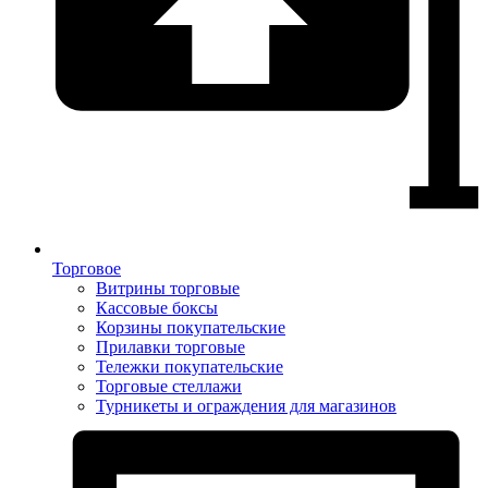
Торговое
Витрины торговые
Кассовые боксы
Корзины покупательские
Прилавки торговые
Тележки покупательские
Торговые стеллажи
Турникеты и ограждения для магазинов