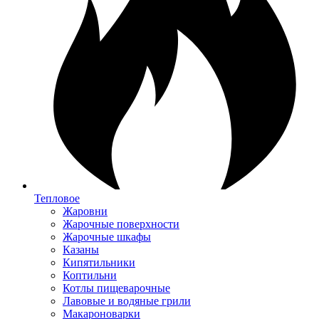
Тепловое
Жаровни
Жарочные поверхности
Жарочные шкафы
Казаны
Кипятильники
Коптильни
Котлы пищеварочные
Лавовые и водяные грили
Макароноварки