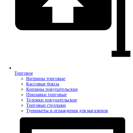
Торговое
Витрины торговые
Кассовые боксы
Корзины покупательские
Прилавки торговые
Тележки покупательские
Торговые стеллажи
Турникеты и ограждения для магазинов