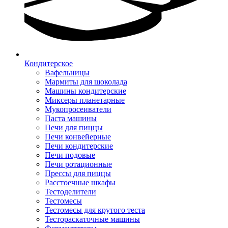
Кондитерское
Вафельницы
Мармиты для шоколада
Машины кондитерские
Миксеры планетарные
Мукопросеиватели
Паста машины
Печи для пиццы
Печи конвейерные
Печи кондитерские
Печи подовые
Печи ротационные
Прессы для пиццы
Расстоечные шкафы
Тестоделители
Тестомесы
Тестомесы для крутого теста
Тестораскаточные машины