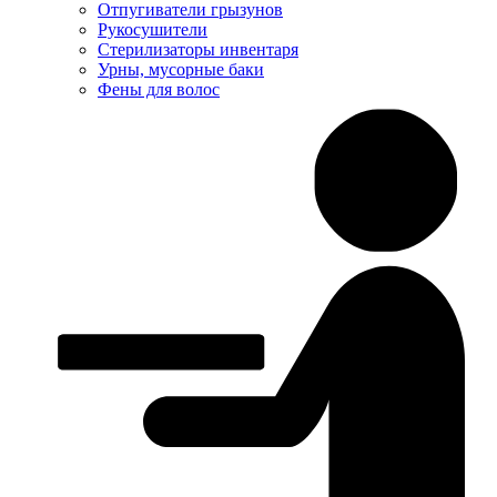
Отпугиватели грызунов
Рукосушители
Стерилизаторы инвентаря
Урны, мусорные баки
Фены для волос