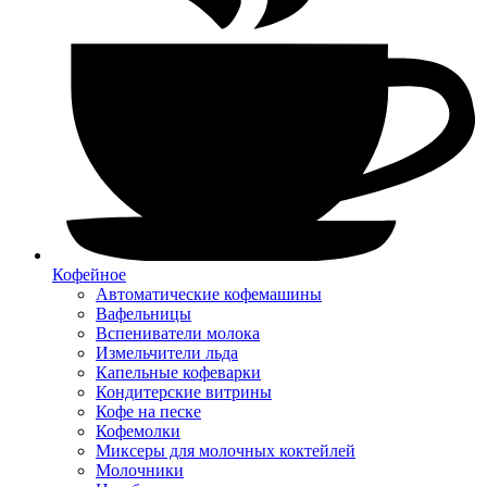
Кофейное
Автоматические кофемашины
Вафельницы
Вспениватели молока
Измельчители льда
Капельные кофеварки
Кондитерские витрины
Кофе на песке
Кофемолки
Миксеры для молочных коктейлей
Молочники