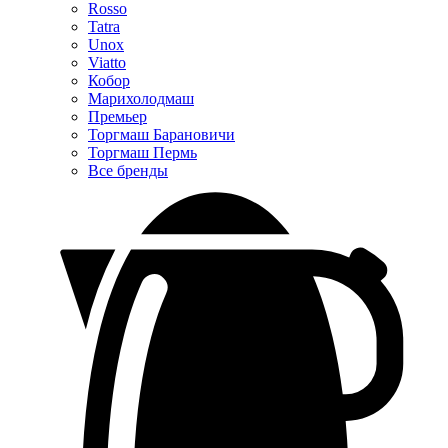
Rosso
Tatra
Unox
Viatto
Кобор
Марихолодмаш
Премьер
Торгмаш Барановичи
Торгмаш Пермь
Все бренды