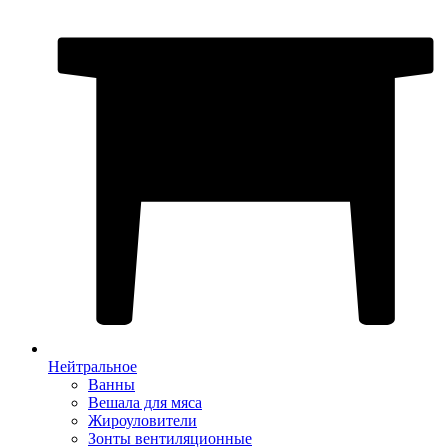
Нейтральное
Ванны
Вешала для мяса
Жироуловители
Зонты вентиляционные