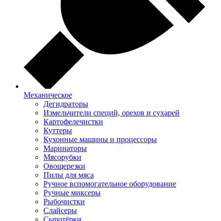
Механическое
Дегидраторы
Измельчители специй, орехов и сухарей
Картофелечистки
Куттеры
Кухонные машины и процессоры
Маринаторы
Мясорубки
Овощерезки
Пилы для мяса
Ручное вспомогательное оборудование
Ручные миксеры
Рыбочистки
Слайсеры
Сыротёрки