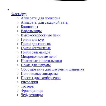
Фаст-фуд
Аппараты для попкорна
Аппараты для сахарной ваты
Блинницы
Вафельницы
Высокоскоростные печи
Грили для кур
Грили для сосисок
Грили контактные
Грили саламандра
Микроволновые печи
Наливные кипятильники
Ножи для шаурмы
Оборудование для шаурмы и шашлыка
Пончиковые аппараты
Прессы для гамбургеров
Рисоварки
Тостеры
Фритюрницы
Чебуречницы