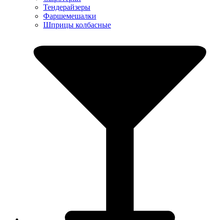
Тендерайзеры
Фаршемешалки
Шприцы колбасные