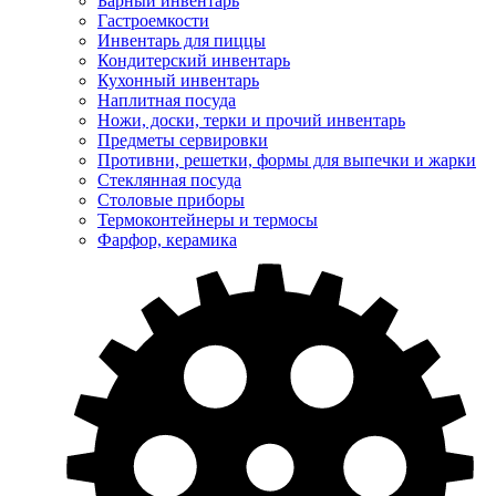
Барный инвентарь
Гастроемкости
Инвентарь для пиццы
Кондитерский инвентарь
Кухонный инвентарь
Наплитная посуда
Ножи, доски, терки и прочий инвентарь
Предметы сервировки
Противни, решетки, формы для выпечки и жарки
Стеклянная посуда
Столовые приборы
Термоконтейнеры и термосы
Фарфор, керамика