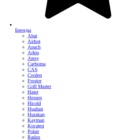
Бренды
Abat
Airhot
Apach
Arkto
Atesy
Carboma
CAS
Cooleq
Frostor
Grill Master
Haier
Hessen
Hicold
Hualian
Hurakan
Kayman
Kocateq
Polair
Radax