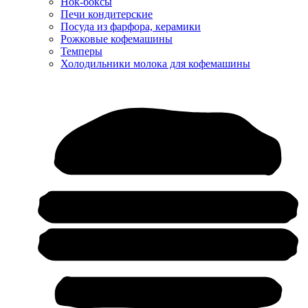
Нок-боксы
Печи кондитерские
Посуда из фарфора, керамики
Рожковые кофемашины
Темперы
Холодильники молока для кофемашины