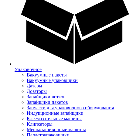
Упаковочное
Вакуумные пакеты
Вакуумные упаковщики
Датеры
Дозаторы
Запайщики лотков
Запайщики пакетов
Запчасти для упаковочного оборудования
Индукционные запайщики
Клеемазательные машины
Клипсаторы
Мешкозашивочные машины
Паллетоупаковщики