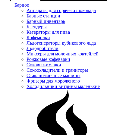
Барное
Аппараты для горячего шоколада
Барные станции
Барный инвентарь
Блендеры
Кегераторы для пива
Кофемолки
Льдогенераторы кубикового льда
Льдодробители
Миксеры для молочных коктейлей
Рожковые кофеварки
Соковыжималки
Сокоохладители и граниторы
Стаканомоечные машины
Фризеры для мороженого
Холодильники витрины маленькие