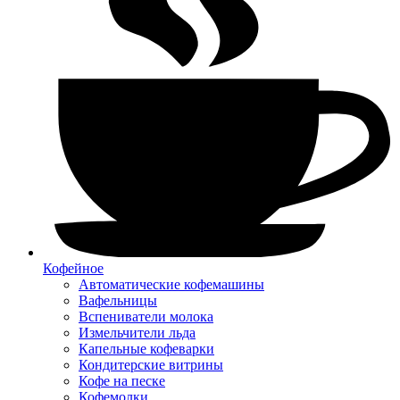
Кофейное
Автоматические кофемашины
Вафельницы
Вспениватели молока
Измельчители льда
Капельные кофеварки
Кондитерские витрины
Кофе на песке
Кофемолки