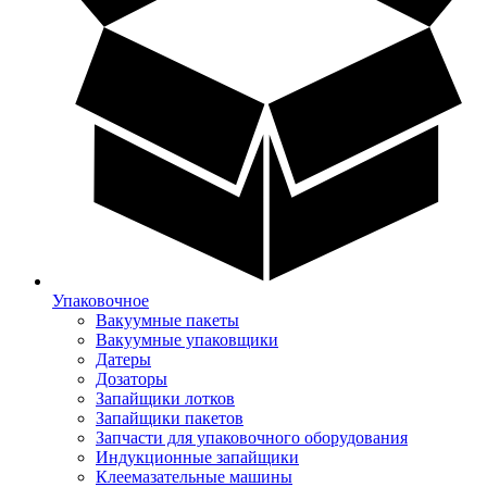
Упаковочное
Вакуумные пакеты
Вакуумные упаковщики
Датеры
Дозаторы
Запайщики лотков
Запайщики пакетов
Запчасти для упаковочного оборудования
Индукционные запайщики
Клеемазательные машины