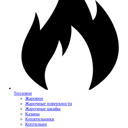
Тепловое
Жаровни
Жарочные поверхности
Жарочные шкафы
Казаны
Кипятильники
Коптильни