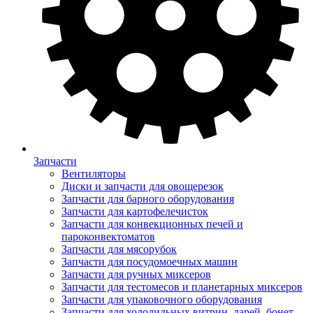
Запчасти
Вентиляторы
Диски и запчасти для овощерезок
Запчасти для барного оборудования
Запчасти для картофелечисток
Запчасти для конвекционных печей и
пароконвектоматов
Запчасти для мясорубок
Запчасти для посудомоечных машин
Запчасти для ручных миксеров
Запчасти для тестомесов и планетарных миксеров
Запчасти для упаковочного оборудования
Запчасти для холодильных витрин, ларей, бонет