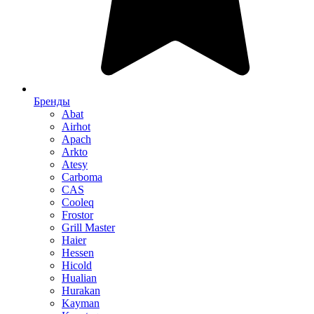
Бренды
Abat
Airhot
Apach
Arkto
Atesy
Carboma
CAS
Cooleq
Frostor
Grill Master
Haier
Hessen
Hicold
Hualian
Hurakan
Kayman