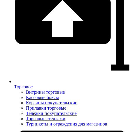
Торговое
Витрины торговые
Кассовые боксы
Корзины покупательские
Прилавки торговые
Тележки покупательские
Торговые стеллажи
Турникеты и ограждения для магазинов