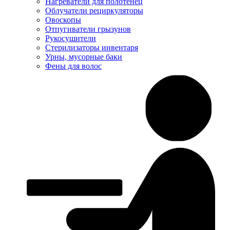
Нагреватели для полотенец
Облучатели рециркуляторы
Овоскопы
Отпугиватели грызунов
Рукосушители
Стерилизаторы инвентаря
Урны, мусорные баки
Фены для волос