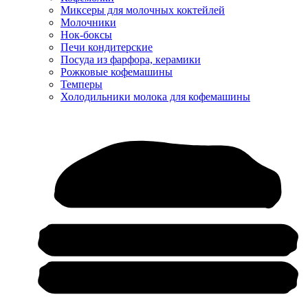
Миксеры для молочных коктейлей
Молочники
Нок-боксы
Печи кондитерские
Посуда из фарфора, керамики
Рожковые кофемашины
Темперы
Холодильники молока для кофемашины