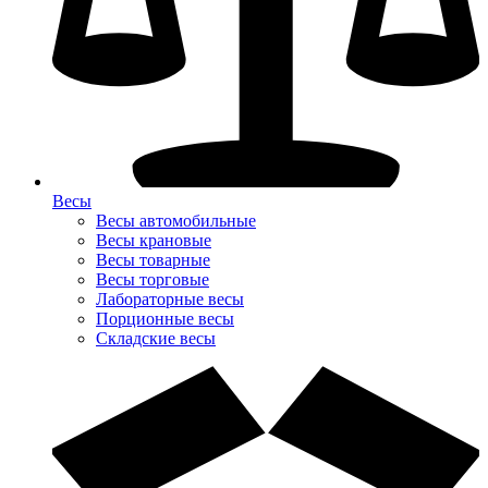
Весы
Весы автомобильные
Весы крановые
Весы товарные
Весы торговые
Лабораторные весы
Порционные весы
Складские весы