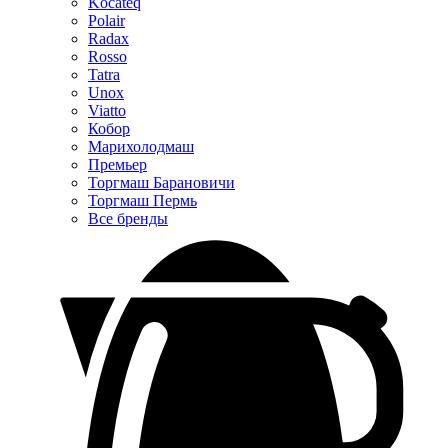
Kocateq
Polair
Radax
Rosso
Tatra
Unox
Viatto
Кобор
Марихолодмаш
Премьер
Торгмаш Барановичи
Торгмаш Пермь
Все бренды