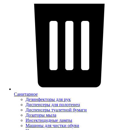
Санитарное
Дезинфекторы для рук
Диспенсеры для полотенец
Диспенсеры туалетной бумаги
Дозаторы мыла
Инсектицидные лампы
Машины для чистки обуви