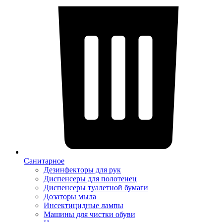
Санитарное
Дезинфекторы для рук
Диспенсеры для полотенец
Диспенсеры туалетной бумаги
Дозаторы мыла
Инсектицидные лампы
Машины для чистки обуви