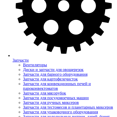
Запчасти
Вентиляторы
Диски и запчасти для овощерезок
Запчасти для барного оборудования
Запчасти для картофелечисток
Запчасти для конвекционных печей и
пароконвектоматов
Запчасти для мясорубок
Запчасти для посудомоечных машин
Запчасти для ручных миксеров
Запчасти для тестомесов и планетарных миксеров
Запчасти для упаковочного оборудования
Запчасти для холодильных витрин, ларей, бонет