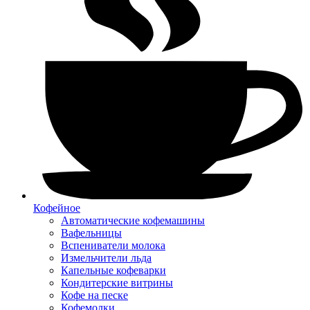
Кофейное
Автоматические кофемашины
Вафельницы
Вспениватели молока
Измельчители льда
Капельные кофеварки
Кондитерские витрины
Кофе на песке
Кофемолки