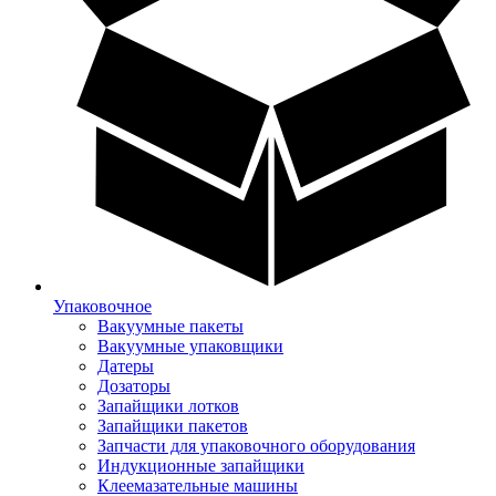
Упаковочное
Вакуумные пакеты
Вакуумные упаковщики
Датеры
Дозаторы
Запайщики лотков
Запайщики пакетов
Запчасти для упаковочного оборудования
Индукционные запайщики
Клеемазательные машины