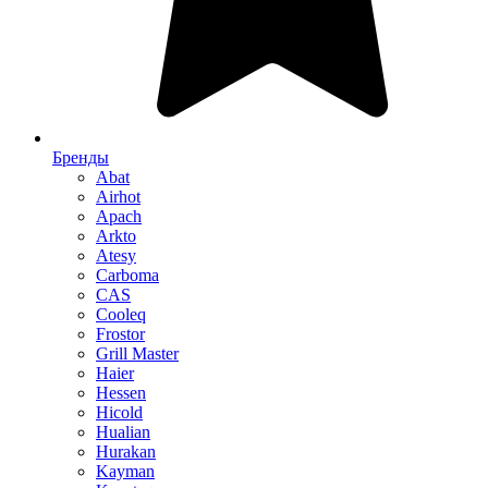
Бренды
Abat
Airhot
Apach
Arkto
Atesy
Carboma
CAS
Cooleq
Frostor
Grill Master
Haier
Hessen
Hicold
Hualian
Hurakan
Kayman