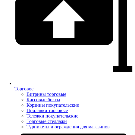
Торговое
Витрины торговые
Кассовые боксы
Корзины покупательские
Прилавки торговые
Тележки покупательские
Торговые стеллажи
Турникеты и ограждения для магазинов