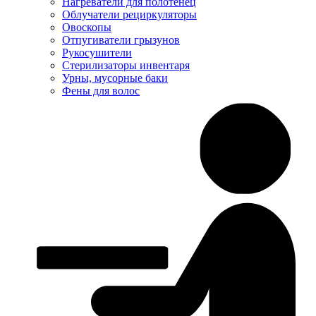
Нагреватели для полотенец
Облучатели рециркуляторы
Овоскопы
Отпугиватели грызунов
Рукосушители
Стерилизаторы инвентаря
Урны, мусорные баки
Фены для волос