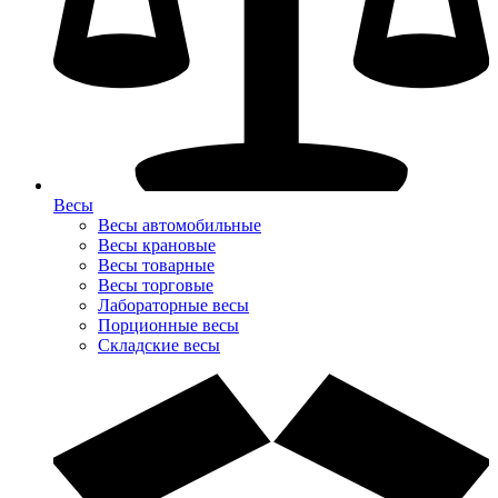
Весы
Весы автомобильные
Весы крановые
Весы товарные
Весы торговые
Лабораторные весы
Порционные весы
Складские весы