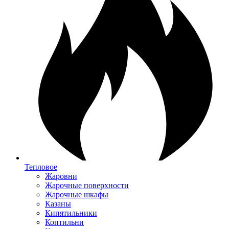
Тепловое
Жаровни
Жарочные поверхности
Жарочные шкафы
Казаны
Кипятильники
Коптильни