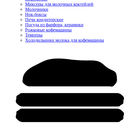
Миксеры для молочных коктейлей
Молочники
Нок-боксы
Печи кондитерские
Посуда из фарфора, керамики
Рожковые кофемашины
Темперы
Холодильники молока для кофемашины