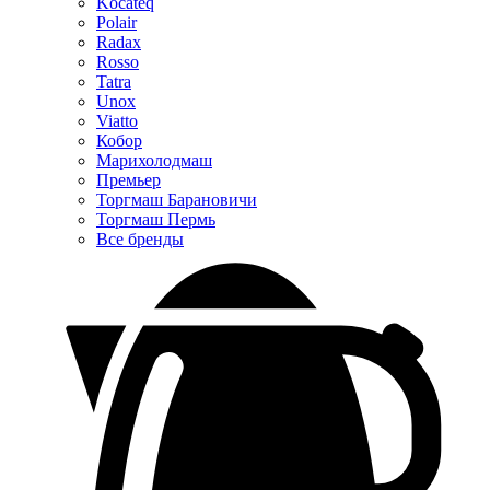
Kocateq
Polair
Radax
Rosso
Tatra
Unox
Viatto
Кобор
Марихолодмаш
Премьер
Торгмаш Барановичи
Торгмаш Пермь
Все бренды