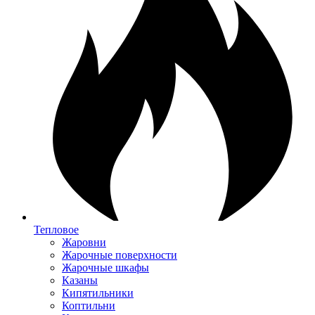
Тепловое
Жаровни
Жарочные поверхности
Жарочные шкафы
Казаны
Кипятильники
Коптильни