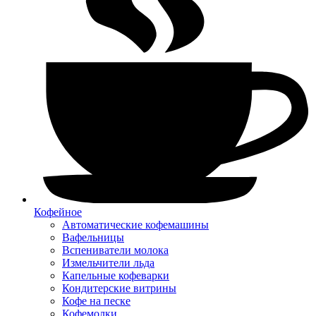
Кофейное
Автоматические кофемашины
Вафельницы
Вспениватели молока
Измельчители льда
Капельные кофеварки
Кондитерские витрины
Кофе на песке
Кофемолки