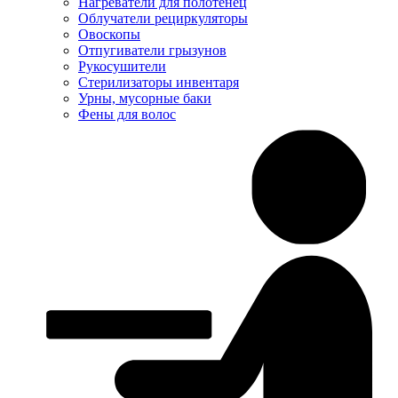
Нагреватели для полотенец
Облучатели рециркуляторы
Овоскопы
Отпугиватели грызунов
Рукосушители
Стерилизаторы инвентаря
Урны, мусорные баки
Фены для волос