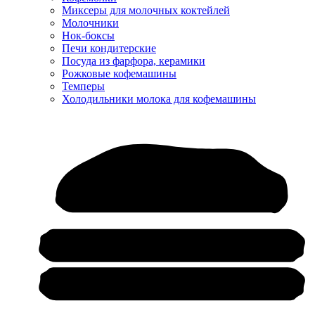
Миксеры для молочных коктейлей
Молочники
Нок-боксы
Печи кондитерские
Посуда из фарфора, керамики
Рожковые кофемашины
Темперы
Холодильники молока для кофемашины