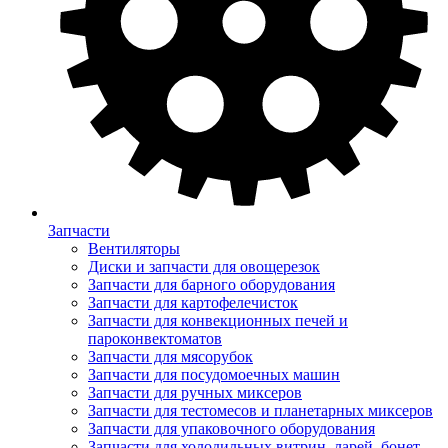
Запчасти
Вентиляторы
Диски и запчасти для овощерезок
Запчасти для барного оборудования
Запчасти для картофелечисток
Запчасти для конвекционных печей и
пароконвектоматов
Запчасти для мясорубок
Запчасти для посудомоечных машин
Запчасти для ручных миксеров
Запчасти для тестомесов и планетарных миксеров
Запчасти для упаковочного оборудования
Запчасти для холодильных витрин, ларей, бонет