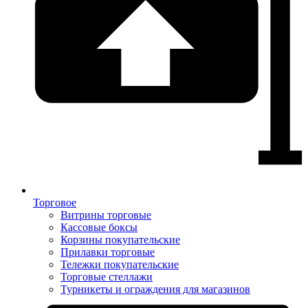
Торговое
Витрины торговые
Кассовые боксы
Корзины покупательские
Прилавки торговые
Тележки покупательские
Торговые стеллажи
Турникеты и ограждения для магазинов