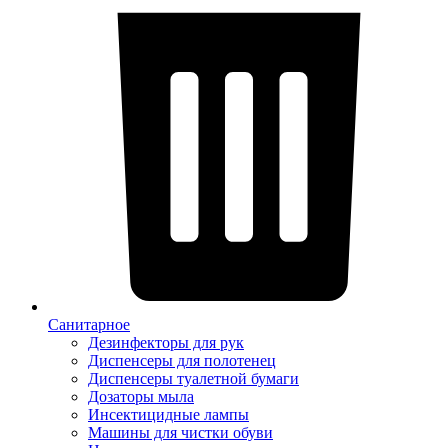
Санитарное
Дезинфекторы для рук
Диспенсеры для полотенец
Диспенсеры туалетной бумаги
Дозаторы мыла
Инсектицидные лампы
Машины для чистки обуви