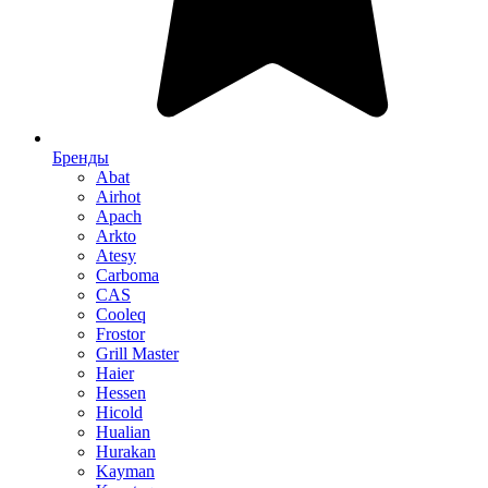
Бренды
Abat
Airhot
Apach
Arkto
Atesy
Carboma
CAS
Cooleq
Frostor
Grill Master
Haier
Hessen
Hicold
Hualian
Hurakan
Kayman