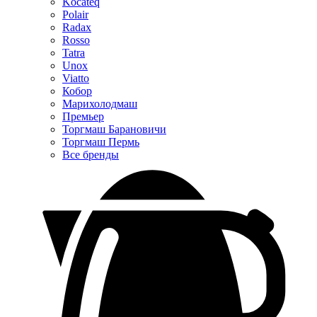
Kocateq
Polair
Radax
Rosso
Tatra
Unox
Viatto
Кобор
Марихолодмаш
Премьер
Торгмаш Барановичи
Торгмаш Пермь
Все бренды