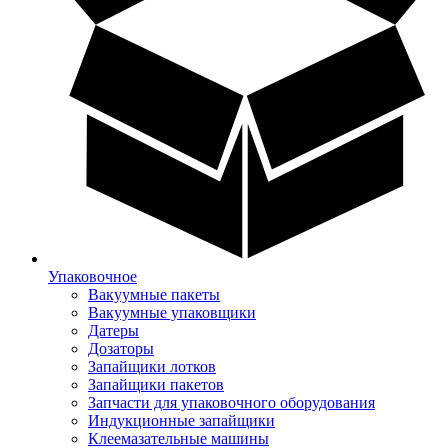
Упаковочное
Вакуумные пакеты
Вакуумные упаковщики
Датеры
Дозаторы
Запайщики лотков
Запайщики пакетов
Запчасти для упаковочного оборудования
Индукционные запайщики
Клеемазательные машины