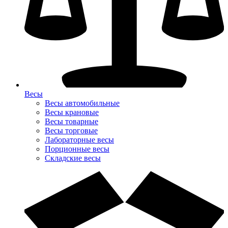
Весы
Весы автомобильные
Весы крановые
Весы товарные
Весы торговые
Лабораторные весы
Порционные весы
Складские весы